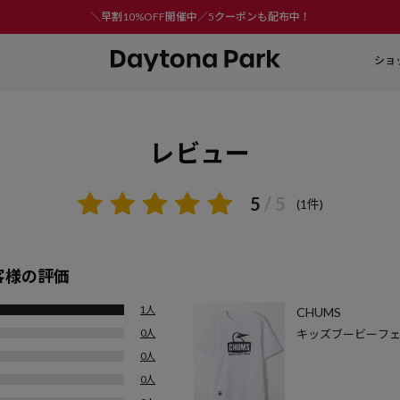
＼早割10%OFF開催中／5クーポンも配布中！
ショ
レビュー
5
/ 5
(1件)
客様の評価
1人
CHUMS
0人
キッズブービーフェイスT
ooby Face T-Shi
0人
0人