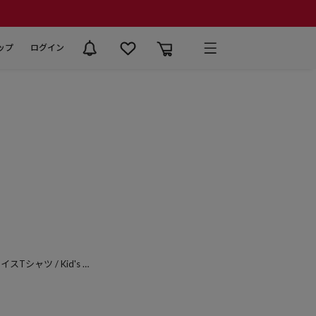
ップ
ログイン
シャツ / Kid's B
rt 【限定展開】