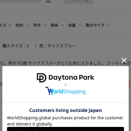
0人
イズ
性別
年代
身長
体重
靴のサイズ
購入サイズ：S
色：サックスブルー
た。男の子2歳 サックスブルーがとても気に入りました。 さっそく明
男性
40代前半
168cm
60～64kg
27.0cm
商品詳細へ戻る