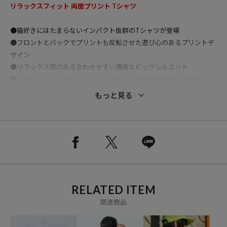
リラックスフィット 両面プリント Tシャツ
●猫好きにはたまらないインパクト抜群のTシャツが登場
●フロントとバックでプリントも反転させた遊び心のあるプリントデ
ザイン
●リラックス感のある合わせやすい適度なビッグシルエット
●スポーツスタイルやリゾートスタイルなど猫それぞれのスタイリン
グが目を引く、カラフルな配色が印象的な一着
もっと見る
●程よいサイズ感とインパクトあるデザインで男女兼用、ユニセック
スで着用ができるアイテムとなっています
おすすめコーディネート
リラックス感のあるサイズで、シンプルな休日コーデをはじめとした
様々なスタイルに対応できる一着です。
デニムやカーゴパンツで定番のアメカジスタイルから、バレルパンツ
RELATED ITEM
やスウェットパンツで合わせたストリートスタイルまで幅広い着こな
しが可能です。
関連商品
1枚での着用はもちろんの事、シャツやジャケット、軽いアウターの
インナー使いにも適した万能な1着となっています。