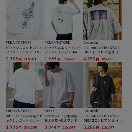
※掲載画像の商品の色味は、屋外や屋内の光の照射や角度により実物
と色味が異なる場合がございます。
また表示のサイズ感と実物は若干異なる場合もございますので、予め
ご了承ください。
FREAK'S STORE
FREAK'S STORE
Columbia
ビッグシルエット バック
ビッグシルエット バック
Columbia×FREAK'S ST
※着用、お取り扱いの際は、商品についている品質表示とアテンショ
プリント Tシャツ CAMP
プリント Tシャツ SKATE
ORE/コロンビア 別注 イン
ンタグを必ずご確認下さい。
MAN【限定展開】
MAN【限定展開】
ペリアルパーク バックプ
2,355
1,955
4,950
41%OFF
51%OFF
10%OFF
円
円
円
リント クルーネックTシ
ャツ【限定展開】
※こちらの商品はオンラインストアでの限定展開となります。
参考価格
3,993
円（2026年4月13日時点）
※「参考価格」とは、Daytona Parkにおける対象商品の通常販売（先
FREAK'S STORE
KELTY
Columbia
9オンス Heavyweight ビ
<UVカット・接触冷感・
Columbia×FREAK'S ST
行予約・先行割引は含まれません）開始時点の価格です。
ッグシルエット クルーネ
吸水速乾>別注 ワンポイ
ORE/コロンビア 別注 イン
ック ポケットTシャツ/ヘ
ント ヴィンテージロゴ ク
ペリアルパーク ユーティ
1,996
3,944
5,286
50%OFF
21%OFF
11%OFF
円
円
円
ビーウェイト 【限定展
ルーネック ポケットTシ
リティー クルーネックT
ブランド説明