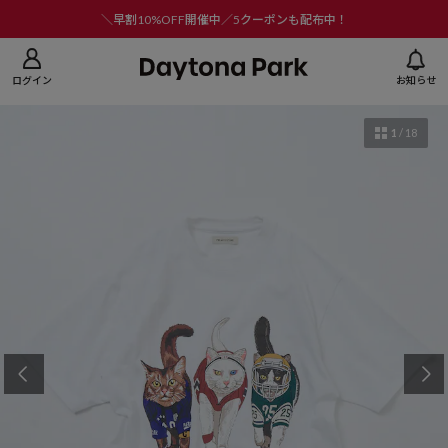
ニューを閉じる
＼早割10%OFF開催中／5クーポンも配布中！
ログイン
お知らせ
1
/
18