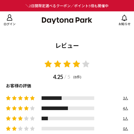
ニューを閉じる
＼2日間限定選べるクーポン／ポイント5倍も開催中
ログイン
お知らせ
レビュー
4.25
/ 5
(8件)
お客様の評価
3人
4人
1人
0人