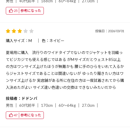
男性
40代前半
168cm
60～64kg
27.0cm
参考になった
25
投稿日：2026/03/01
購入サイズ：M
色：ネイビー
夏場用に購入 流行りのワイドタイプでないのでジャケットを羽織っ
てビジカジでも使える感じではある がMサイズだとウェスト85以上
の方はワンサイズ上げたほうが無難かも 腰に手のひらをいれて入るか
らジャストサイズであることは間違いないが ゆったり履きたい方はワ
ンサイズ上げるか 実店舗がある所に在住の方は一度試着されてから購
入決めたがよい サイズ違い色違いの交換はできないみたいだから
投稿者：ドドンパ
男性
60代前半
170cm
60～64kg
27.0cm
参考になった
47