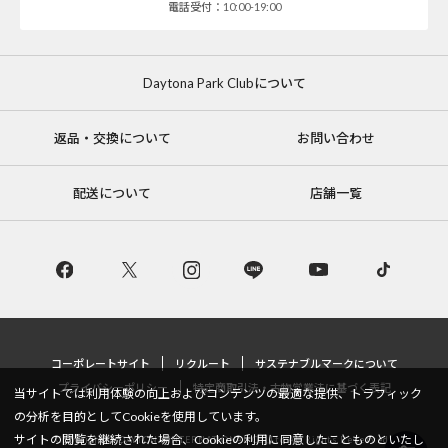
電話受付：10:00-19:00
Daytona Park Clubについて
返品・交換について
お問い合わせ
配送について
店舗一覧
コーポレートサイト
リクルート
サステナブルマークについて
プライバシーポリシー
特定商取引法・古物営業法に基づく表記
当サイトでは利用体験の向上およびコンテンツの最適な提供、トラフィック
の分析を目的としてCookieを使用しています。
サイトの閲覧を継続された場合、Cookieの利用に同意したことものといたし
Copyright © DAYTONA INTERNATIONAL Co.,Ltd All Rights Reserved.