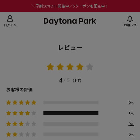
ニューを閉じる
＼早割10%OFF開催中／5クーポンも配布中！
ログイン
お知らせ
レビュー
4
/ 5
(1件)
お客様の評価
0人
1人
0人
0人