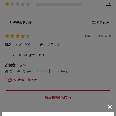
0人
絞り込み
評価の高い順
投稿日：2026/04/05
購入サイズ：XXL
色：ブラック
ルーズにキレてよかった！
投稿者：ち〜
男性
40代前半
181cm
80～84kg
参考になった
36