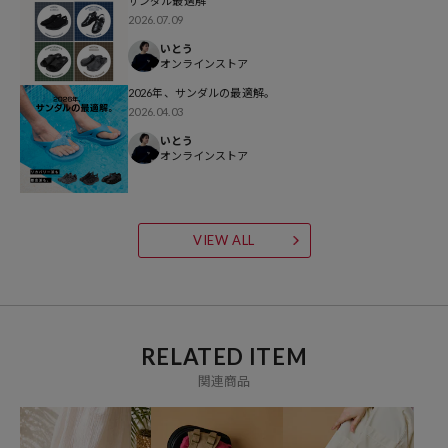
サンダル最適解
2026.07.09
※掲載画像の商品の色味は、屋外や屋内の光の照射や角度により実物
いとう
オンラインストア
と色味が異なる場合がございます。
また表示のサイズ感と実物は若干異なる場合もございますので、予め
2026年、サンダルの最適解。
2026.04.03
ご了承ください。
いとう
オンラインストア
※着用、お取り扱いの際は、商品についている品質表示とアテンショ
ンタグを必ずご確認下さい。
※こちらの商品はオンラインストアでの限定展開となります。
VIEW ALL
参考価格
5,489
円（2026年3月26日時点）
RELATED ITEM
※「参考価格」とは、Daytona Parkにおける対象商品の通常販売（先
関連商品
行予約・先行割引は含まれません）開始時点の価格です。
ブランド説明