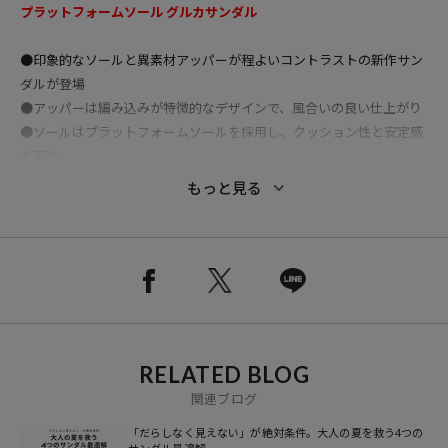
プラットフォームソール グルカサンダル
●印象的なソールと異素材アッパーが程よいコントラストの新作サン
ダルが登場
●アッパーは編み込みが特徴的なデザインで、風合いの良い仕上がり
●ソールはプラットフォームソールを採用し、クッション性と安定感
を両立
●調整可能なストラップはデザイン性もさることながらホールド感が
もっと見る
あり、履き心地も抜群
●ストラップの根本にはゴムを配置し、着脱も容易で使いやすい一足
となっています。
おすすめコーディネート
履くだけで足元にアクセントを与えてくれる一足です。
素足はもちろんの事、ソックスと合わせてオールシーズン履くことも
RELATED BLOG
出来ます。
ブラックのソールが引き締めてくれるのでデニムやチノ、カーゴパン
関連ブログ
ツなどのカジュアルパンツから、スラックスにも合わせられる使いや
「だらしなく見えない」が絶対条件。大人の夏を救う4つの
すいアイテムです。