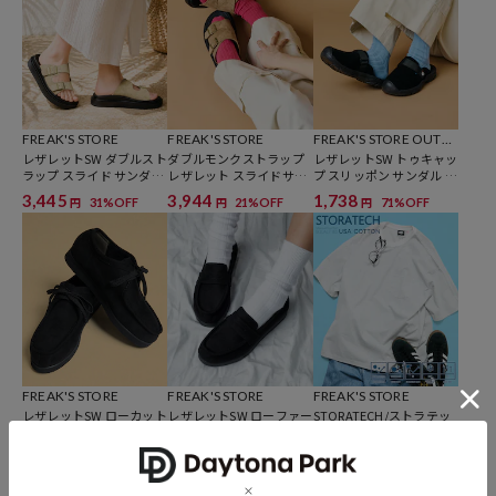
FREAK'S STORE
FREAK'S STORE
FREAK'S STORE OUTD
レザレットSW ダブルスト
ダブルモンクストラップ
OORS
レザレットSW トゥキャッ
ラップ スライド サンダル
レザレット スライドサン
プ スリッポン サンダル [2
/ プラットフォームソール
ダル / プラットフォーム
3~28cm] 【限定展開】
3,445
3,944
1,738
31%OFF
21%OFF
71%OFF
円
円
円
[23~28cm] 【限定展開】
ソール [23~28cm] 【限定
展開】
FREAK'S STORE
FREAK'S STORE
FREAK'S STORE
レザレットSW ローカット
レザレットSW ローファー
STORATECH/ストラテッ
モカシン [23=28cm] /モ
[23~28cm] 【限定展開】
ク ビッグシルエット ポケ
ックシューズ 【限定展
ットTシャツ/抗菌/防臭/
3,944
4,196
2,754
21%OFF
30%OFF
31%OFF
円
円
円
開】
制菌/UVカット/接触冷感/
吸水速乾 【限定展開】