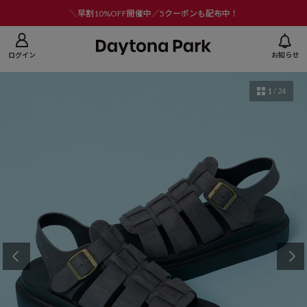
ニューを閉じる
＼早割10%OFF開催中／5クーポンも配布中！
ログイン
お知らせ
1
/
24