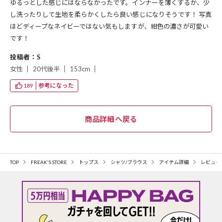
ゆるっとした感じにはならなかったです。インナーを薄くするか、少
し洗ったりして生地を柔らかくしたら良い感じになりそうです！ 写真
ほどディープなネイビーではない気もしますが、紺色の濃さが可愛い
です！
投稿者：S
女性
20代後半
153cm
参考になった
189
TOP
FREAK'S STORE
トップス
シャツ/ブラウス
アイテム詳細
レビュー