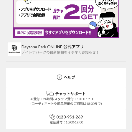
Daytona Park ONLINE 公式アプリ
デイトナパークの最新情報をイチ早くお知らせ！
ヘルプ
チャットサポート
AI受付：24時間/スタッフ受付：10:00-19:00
(コーディネートや商品詳細のご相談は18:00まで)
0120-951-269
電話受付：10:00-19:00