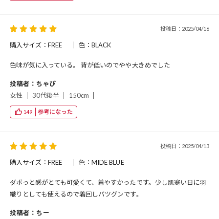
投稿日：2025/04/16
購入サイズ：FREE
色：BLACK
色味が気に入っている。 背が低いのでやや大きめでした
投稿者：ちゃぴ
女性
30代後半
150cm
参考になった
149
投稿日：2025/04/13
購入サイズ：FREE
色：MIDE BLUE
ダボっと感がとても可愛くて、着やすかったです。少し肌寒い日に羽
織りとしても使えるので着回しバツグンです。
投稿者：ちー