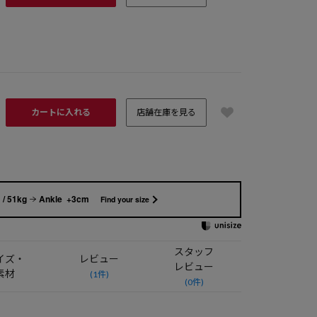
カートに入れる
店舗在庫を見る
/ 51kg
Ankle +3cm
Find your size
スタッフ
イズ・
レビュー
レビュー
素材
(1件)
(0件)