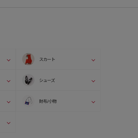
スカート
シューズ
財布/小物