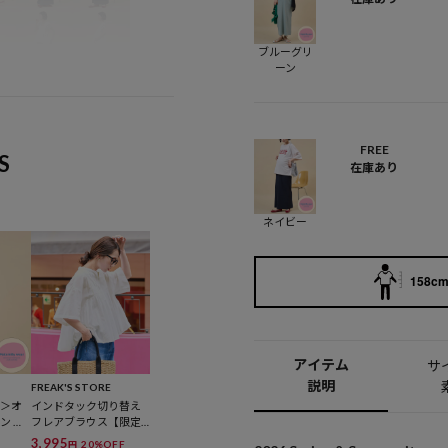
ブルーグリ
ーン
FREE
S
在庫あり
ネイビー
158cm 
アイテム
サ
説明
FREAK'S STORE
応＞オ
インドタック切り替え
ン マ
フレアブラウス【限定
シャツ
展開】
3,995
20%OFF
円