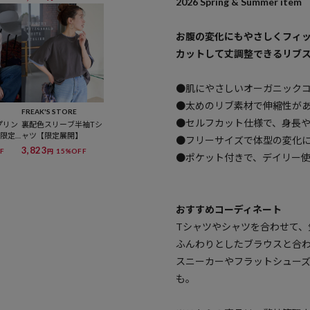
2026 Spring & Summer item
お腹の変化にもやさしくフィ
カットして丈調整できるリブ
●肌にやさしいオーガニック
●太めのリブ素材で伸縮性が
FREAK'S STORE
●セルフカット仕様で、身長
プリン
裏配色スリーブ半袖Tシ
【限定
ャツ【限定展開】
●フリーサイズで体型の変化
3,823
F
15%OFF
円
●ポケット付きで、デイリー
おすすめコーディネート
Tシャツやシャツを合わせて、
ふんわりとしたブラウスと合
スニーカーやフラットシュー
も。