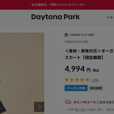
＼本日最終日／早割10%OFF＆5クーポン
ショ
FREAK'S STORE
Play
FREAK'S STORE
Video
＜産前・産後対応＞オーガニ
スカート【限定展開】
4,994
円
税込
(1件)
本日13時まで
のご注文は当
※予約/
取り寄せ
の商品に限り、発送