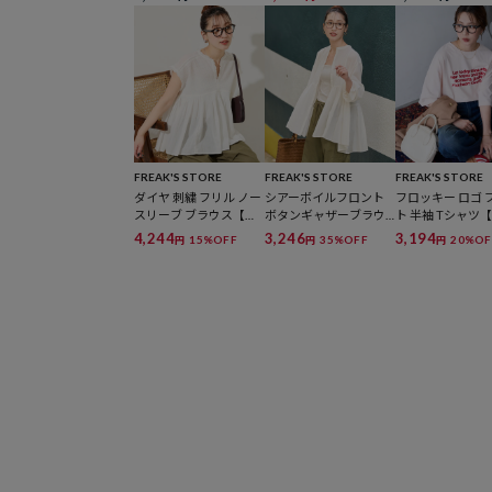
リブパンツ【限定展
ンピース【限定展開】
【限定展開】
開】
FREAK'S STORE
FREAK'S STORE
FREAK'S STORE
ダイヤ 刺繍 フリル ノー
シアーボイルフロント
フロッキー ロゴ 
スリーブ ブラウス【限
ボタンギャザーブラウ
ト 半袖 Tシャツ
定展開】
ス【限定展開】
展開】
4,244
3,246
3,194
15%OFF
35%OFF
20%OF
円
円
円