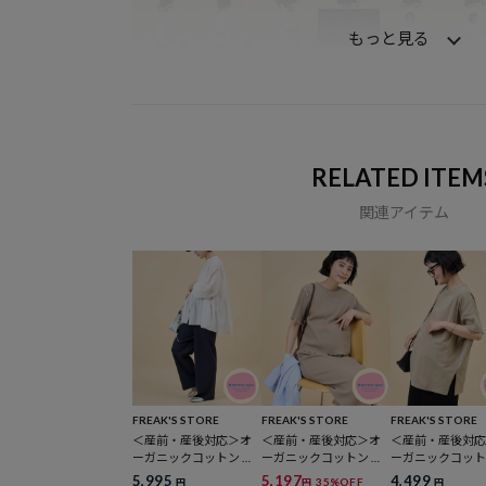
もっと見る
RELATED ITEM
関連アイテム
FREAK'S STORE
FREAK'S STORE
FREAK'S STORE
＜産前・産後対応＞オ
＜産前・産後対応＞オ
＜産前・産後対
ーガニックコットン マ
ーガニックコットン マ
ーガニックコット
タニティ セルフカット
タニティ メロー 半袖 ワ
タニティ・授乳T
5,995
5,197
4,499
35%OFF
円
円
円