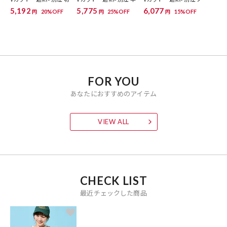
替え半袖チュニック【限
Tシャツワンピース【限定
スリーブフレアワンピー
5,192
5,775
6,077
20%OFF
25%OFF
15%OFF
円
円
円
定展開】
展開】
ス【限定展開】
FOR YOU
あなたにおすすめのアイテム
VIEW ALL
CHECK LIST
最近チェックした商品