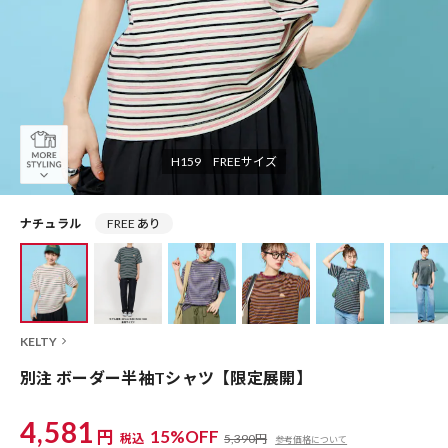
H159 FREEサイズ
ナチュラル
FREE あり
KELTY
別注 ボーダー半袖Tシャツ【限定展開】
4,581
円
15%OFF
税込
5,390円
参考価格について