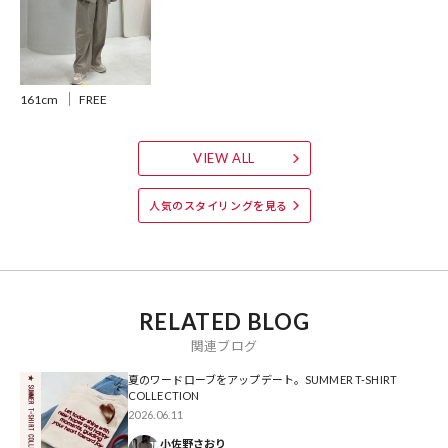
1327124600003：別注切り替え半袖チュニック
1323124600035：別注ショート半袖Tシャツ
1323124600036：別注ビッグシルエット半袖Tシャツ
1323124600037：別注ボーダー半袖Tシャツ
161cm
FREE
1323124600034：別注フレンチスリーブTシャツ
おすすめコーディネート
VIEW ALL
カジュアルなボーダーアイテムながら子供っぽくならない配色なの
で、デニムやチノなどとあわせても大人っぽく仕上がる名品。
人気のスタイリングを見る
スラックスやロングスカートにタックインしてすっきり見せて、ミニ
バッグやアクセサリーをプラスすれば、女性らしく今っぽいバランス
の着こなしが完成です！
RELATED BLOG
※掲載画像の商品の色味は、屋外や屋内の光の照射や角度により実物
関連ブログ
と色味が異なる場合がございます。また表示のサイズ感と実物は若干
異なる場合もございますので、予めご了承ください。
夏のワードローブをアップデート。SUMMER T-SHIRT
COLLECTION
2026.06.11
※生地のアップ画像が実物の色味に近しいです。
小佐野さおり