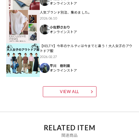
オンラインストア
※着用、お取り扱いの際は、商品についている品質表示とアテンショ
人気ブランド別注、集めました。
ンタグを必ずご確認下さい。
2026.06.10
小佐野さおり
※こちらの商品はオンラインストア及び一部店舗での限定展開となり
オンラインストア
ます。
【KELTY】今年のケルティは今までと違う！大人女子のアウ
トドア服
◇FREAK'S STOREでしか買えない！KELTYの別注アイテムシリーズは
2026.02.27
こちら
平川 樹利亜
オンラインストア
【限定展開】26SS商品はこちらから
VIEW ALL
【限定展開】カジュアルに映えるTシャツコレクションは こちらから
RELATED ITEM
参考価格
関連商品
5,390
円（2026年3月10日時点）