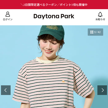
ニューを閉じる
＼2日間限定選べるクーポン／ポイント5倍も開催中
ログイン
お知らせ
1
/
42