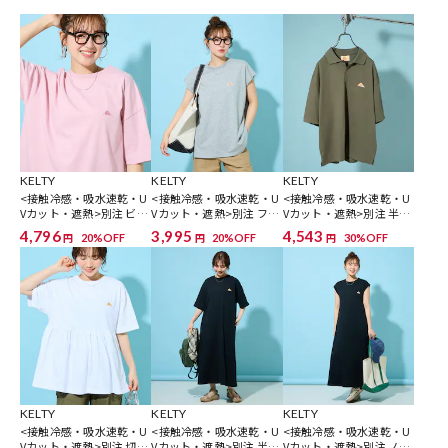
※「参考価格」とは、Daytona Parkにおける対象商品の通常販売（先
行予約・先行割引は含まれません）開始時点の価格です。
ブランド説明
【KELTY / ケルティ】
1953年に創業した老舗バックパックメーカー『KELTY（ケルテ
ィ）』。
KELTY
KELTY
KELTY
60年代から70年代のバックパックの流行を一手に背負うほどの、バッ
<接触冷感・吸水速乾・U
<接触冷感・吸水速乾・U
<接触冷感・吸水速乾・U
Vカット・遮熱>別注 ビッ
Vカット・遮熱>別注 フレ
Vカット・遮熱>別注 半袖
クパックの代名詞的ブランドになりました。現在でもアメリカ軍のバ
グシルエット半袖Tシャツ
ンチスリーブTシャツ【限
ポロシャツ【限定展開】
4,796
3,995
4,543
20%OFF
20%OFF
30%OFF
円
円
円
ックパック製造の信頼性を保ち、伝統に裏付けられたしっかりした技
【限定展開】
定展開】
術を持ち続けています。
KELTY
KELTY
KELTY
<接触冷感・吸水速乾・U
<接触冷感・吸水速乾・U
<接触冷感・吸水速乾・U
Vカット・遮熱>別注 切り
Vカット・遮熱>別注 半袖
Vカット・遮熱>別注 ノー