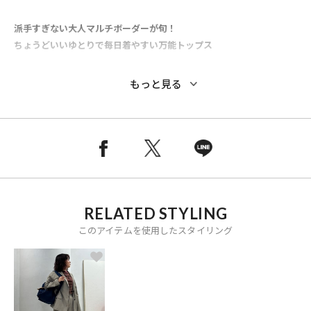
派手すぎない大人マルチボーダーが旬！
ちょうどいいゆとりで毎日着やすい万能トップス
●落ち着いた配色のマルチボーダーデザイン
もっと見る
●大き過ぎない程よいゆとりのシルエットで着こなしの幅が広がりま
す
●さらっと着られてきれい見えする優秀Tシャツ
●二の腕を自然にカバーする長めの袖丈も嬉しい
●首元はすっきり着られるクルーネック仕様
●胸元の三角ロゴがさりげないアクセント
RELATED STYLING
このアイテムを使用したスタイリング
■シリーズ商品
1316124600058：別注半袖Tシャツワンピース
1316124600057：別注ノースリーブフレアワンピース
1323124600033：別注半袖ポロシャツ