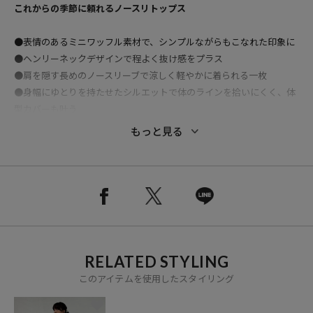
これからの季節に頼れるノースリトップス
●表情のあるミニワッフル素材で、シンプルながらもこなれた印象に
●ヘンリーネックデザインで程よく抜け感をプラス
●肩を隠す長めのノースリーブで涼しく軽やかに着られる一枚
●身幅にゆとりを持たせたシルエットで体のラインを拾いにくく、体
型カバーも叶う
●ラウンドした裾デザインで、やわらかい印象とこなれ感を演出
もっと見る
■シリーズ商品
1323248901726：ミニワッフルヘンリーノースリーブトップス
1323248901725：ミニワッフルショートラウンド半袖Tシャツ
RELATED STYLING
おすすめコーディネート
このアイテムを使用したスタイリング
デニムパンツやイージーパンツと合わせて、ラフな大人カジュアルコ
ーデに。