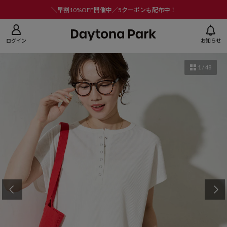
ニューを閉じる
＼早割10%OFF開催中／5クーポンも配布中！
ログイン
お知らせ
1
/
48