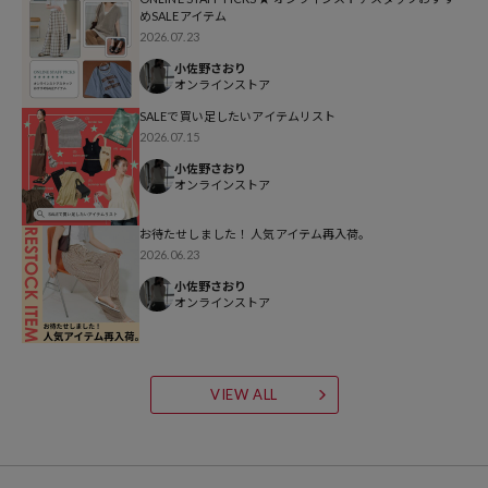
ンタグを必ずご確認下さい。
めSALEアイテム
2026.07.23
※生地のアップ画像が実物の色味に近しいです。
小佐野さおり
オンラインストア
SALEで買い足したいアイテムリスト
※こちらの商品はオンラインストア及び一部店舗での限定展開となり
2026.07.15
ます。
小佐野さおり
オンラインストア
【限定展開】26SS商品はこちらから
お待たせしました！ 人気アイテム再入荷。
2026.06.23
【限定展開】カジュアルに映えるTシャツコレクションは こちらから
小佐野さおり
オンラインストア
参考価格
VIEW ALL
4,499
円（2026年4月16日時点）
※「参考価格」とは、Daytona Parkにおける対象商品の通常販売（先
行予約・先行割引は含まれません）開始時点の価格です。