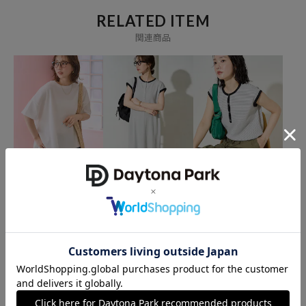
RELATED ITEM
ブランド説明
関連商品
【FREAK'S STORE / フリークスストア】
「アメリカの豊かさとワクワク・ドキドキを日本に伝えたい」という
想いからスタート。
1986年の創業以来、洋服を中心に、カルチャーやアートなど自分たち
が本当に良いと思うものをセレクト。積極的に楽しむ生活体験者＝フ
リークとして、豊かなライフスタイルの楽しみ方をリアルに提案する
セレクトショップ。
FREAK'S STORE
FREAK'S STORE
FREAK'S STORE
ミニ ワッフル ショート ラ
ヘンリー ボタン フレンチ
スナップボタン ヘンリー
ウンド 半袖 Tシャツ【限
スリーブ ワンピース【限
リブ フレンチ スリーブ ト
定展開】
定展開】
ップス【限定展開】
2,994
5,395
2,970
25%OFF
10%OFF
10%OFF
円
円
円