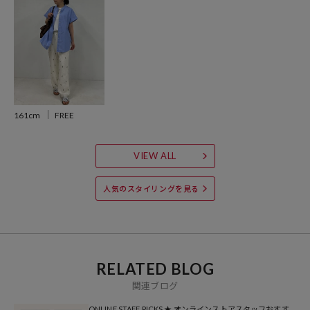
ワイドパンツやカーゴパンツでゆるっとまとめると、抜け感のある着
こなしに仕上がります。
サロペットやオーバーオールのインナーとして合わせれば、すっきり
としたバランスで着られるのもおすすめ。
キャップやサンダルで軽くまとめて、気負わず着られるデイリースタ
イルにも◎
161cm
FREE
※こちらの商品は、弊社管理上のカラーを表記しております為、タグ
のカラー表記と異なる記載となっております。
VIEW ALL
【サイト表記：タグ表記】
・グレー：杢グレー
人気のスタイリングを見る
・ブラック：スミクロ
※掲載画像の商品の色味は、屋外や屋内の光の照射や角度により実物
と色味が異なる場合がございます。また表示のサイズ感と実物は若干
RELATED BLOG
異なる場合もございますので、予めご了承ください。
関連ブログ
※着用、お取り扱いの際は、商品についている品質表示とアテンショ
ONLINE STAFF PICKS ★ オンラインストアスタッフおすす