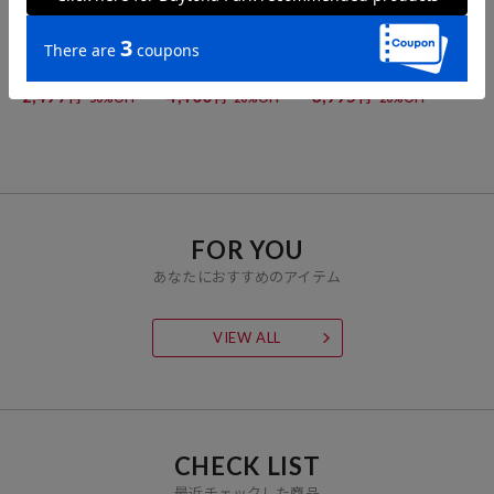
FREAK'S STORE
FREAK'S STORE
FREAK'S STORE
ライト ワッフル ヘンリー
<接触冷感>ヘンリーボタ
ポコポコ チェック イージ
ネック レイヤード 半袖 T
ン 半袖 ニット TEE【限定
ー パンツ【限定展開】
シャツ【限定展開】
展開】
2,497
4,400
3,995
50%OFF
20%OFF
20%OFF
円
円
円
FOR YOU
あなたにおすすめのアイテム
VIEW ALL
CHECK LIST
最近チェックした商品