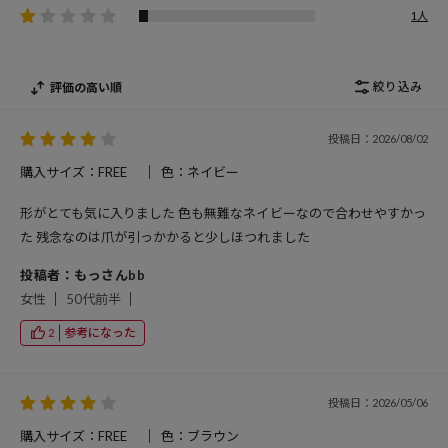
1人
絞り込み
評価の高い順
投稿日：2026/08/02
購入サイズ：FREE
色：ネイビー
形がとても気に入りました 色も無難なネイビーなので合わせやすかっ
た 残念なのは爪が引っかかると少しほつれました
投稿者：もっさんbb
女性
50代前半
参考になった
2
投稿日：2026/05/06
購入サイズ：FREE
色：ブラウン