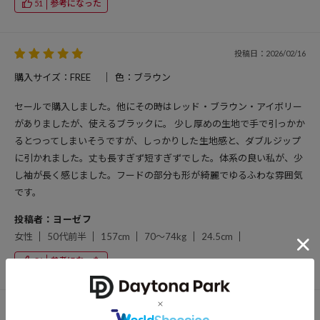
参考になった
51
投稿日：2026/02/16
購入サイズ：FREE
色：ブラウン
セールで購入しました。他にその時はレッド・ブラウン・アイボリー
がありましたが、使えるブラックに。 少し厚めの生地で手で引っかか
るとつってしまいそうですが、しっかりした生地感と、ダブルジップ
に引かれました。丈も長すぎず短すぎずでした。体系の良い私が、少
し袖が長く感じました。フードの部分も形が綺麗でゆるふわな雰囲気
です。
投稿者：ヨーゼフ
女性
50代前半
157cm
70～74kg
24.5cm
参考になった
56
投稿日：2026/02/15