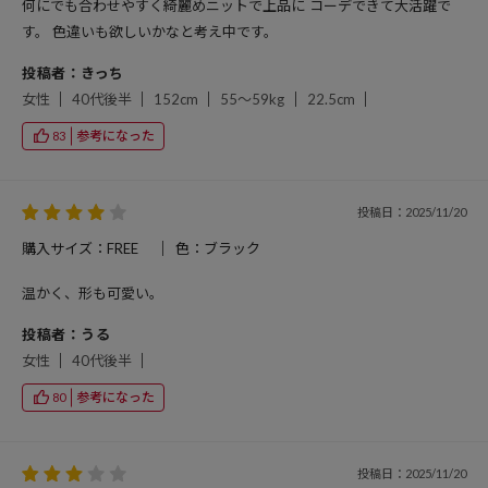
何にでも合わせやすく綺麗めニットで上品に コーデできて大活躍で
す。 色違いも欲しいかなと考え中です。
投稿者：きっち
女性
40代後半
152cm
55～59kg
22.5cm
参考になった
83
投稿日：2025/11/20
購入サイズ：FREE
色：ブラック
温かく、形も可愛い。
投稿者：うる
女性
40代後半
参考になった
80
投稿日：2025/11/20