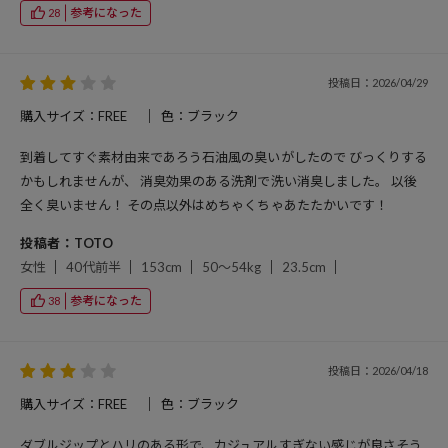
参考になった
28
投稿日：2026/04/29
購入サイズ：FREE
色：ブラック
到着してすぐ素材由来であろう石油風の臭いがしたので びっくりする
かもしれませんが、 消臭効果のある洗剤で洗い消臭しました。 以後
全く臭いません！ その点以外はめちゃくちゃあたたかいです！
投稿者：TOTO
女性
40代前半
153cm
50～54kg
23.5cm
参考になった
38
投稿日：2026/04/18
購入サイズ：FREE
色：ブラック
ダブルジップとハリのある形で、カジュアルすぎない感じが良さそう