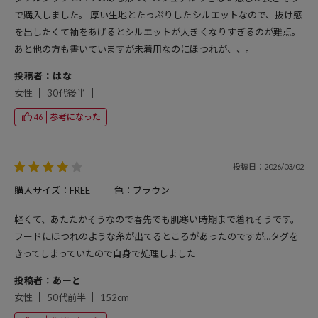
で購入しました。 厚い生地とたっぷりしたシルエットなので、抜け感
を出したくて袖をあげるとシルエットが大きくなりすぎるのが難点。
あと他の方も書いていますが未着用なのにほつれが、、。
投稿者：はな
女性
30代後半
参考になった
46
投稿日：2026/03/02
購入サイズ：FREE
色：ブラウン
軽くて、あたたかそうなので春先でも肌寒い時期まで着れそうです。
フードにほつれのような糸が出てるところがあったのですが…タグを
きってしまっていたので自身で処理しました
投稿者：あーと
女性
50代前半
152cm