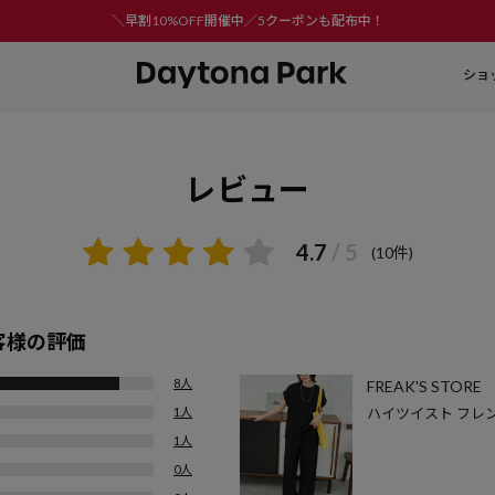
＼早割10%OFF開催中／5クーポンも配布中！
ショ
レビュー
4.7
/ 5
(10件)
客様の評価
8人
FREAK'S STORE
1人
ハイツイスト フレン
アップ(Tシャツ・
1人
開】
0人