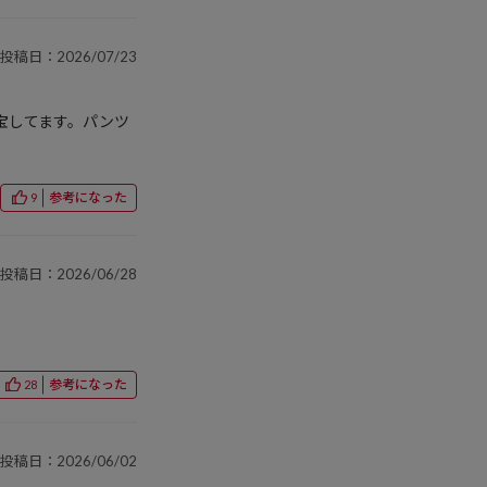
投稿日：2026/07/23
宝してます。パンツ
参考になった
9
投稿日：2026/06/28
参考になった
28
投稿日：2026/06/02