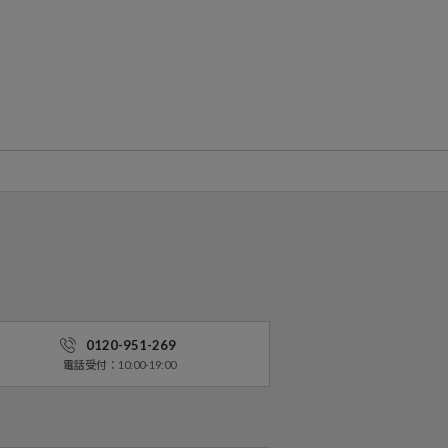
0120-951-269
電話受付：10:00-19:00