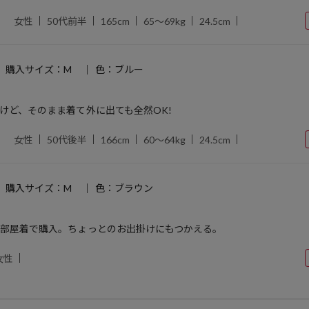
女性
50代前半
165cm
65～69kg
24.5cm
購入サイズ：M
色：ブルー
けど、そのまま着て外に出ても全然OK!
女性
50代後半
166cm
60～64kg
24.5cm
購入サイズ：M
色：ブラウン
部屋着で購入。ちょっとのお出掛けにもつかえる。
女性