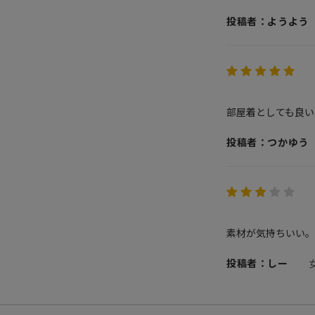
投稿者：ようよう
部屋着としても良い
投稿者：つかゆう
素材が気持ちいい。
投稿者：しー