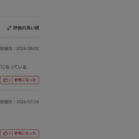
評価の高い順
投稿日：2026/08/02
プになっている
参考になった
2
投稿日：2026/07/26
参考になった
9