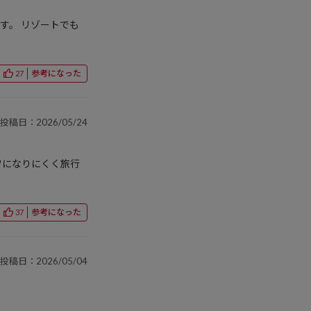
す。 リゾートでも
参考になった
27
投稿日：2026/05/24
ワになりにくく旅行
参考になった
37
投稿日：2026/05/04