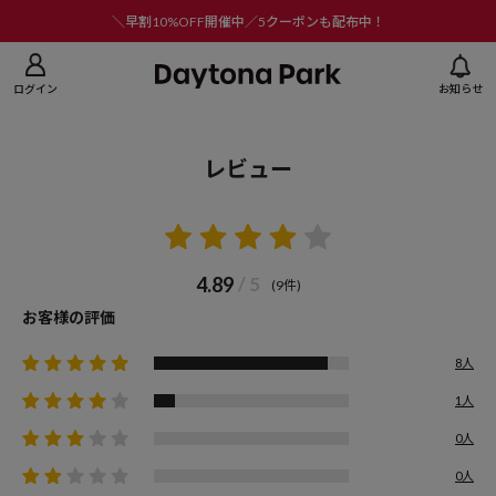
ニューを閉じる
＼早割10%OFF開催中／5クーポンも配布中！
ログイン
お知らせ
レビュー
4.89
/ 5
(9件)
お客様の評価
8人
1人
0人
0人