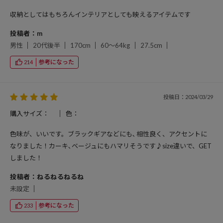
収納としてはもちろんインテリアとしても映えるアイテムです
投稿者：m
男性
20代後半
170cm
60～64kg
27.5cm
参考になった
214
投稿日：2024/03/29
購入サイズ：
色：
色味が、いいです。ブラックギアなどにも､相性良く、アクセントに
なりました！カーキ､ベージュにもハマリそうです♪size違いで、GET
しました！
投稿者：ねるねるねるね
未設定
参考になった
233