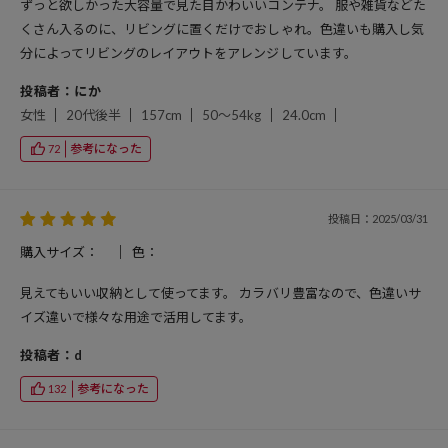
ずっと欲しかった大容量で見た目かわいいコンテナ。 服や雑貨などた
くさん入るのに、リビングに置くだけでおしゃれ。色違いも購入し気
分によってリビングのレイアウトをアレンジしています。
投稿者：にか
女性
20代後半
157cm
50～54kg
24.0cm
参考になった
72
投稿日：2025/03/31
購入サイズ：
色：
見えてもいい収納として使ってます。 カラバリ豊富なので、色違いサ
イズ違いで様々な用途で活用してます。
投稿者：d
参考になった
132