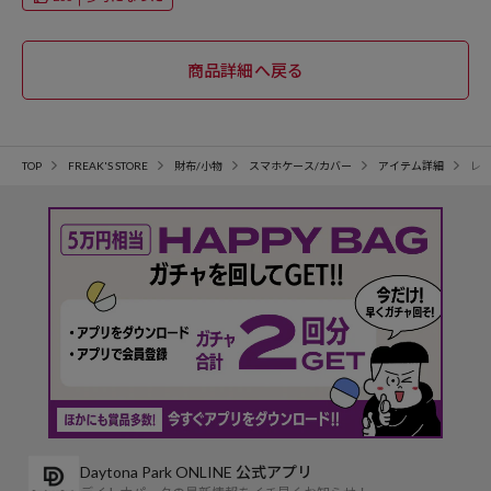
TOP
FREAK'S STORE
財布/小物
スマホケース/カバー
アイテム詳細
レ
Daytona Park ONLINE 公式アプリ