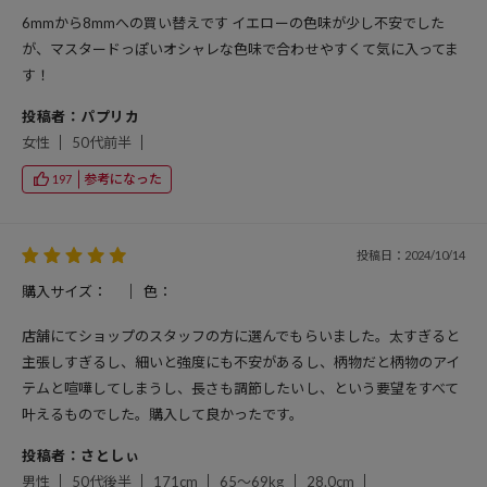
6mmから8mmへの買い替えです イエローの色味が少し不安でした
が、マスタードっぽいオシャレな色味で合わせやすくて気に入ってま
す！
投稿者：パプリカ
女性
50代前半
参考になった
197
投稿日：2024/10/14
購入サイズ：
色：
店舗にてショップのスタッフの方に選んでもらいました。太すぎると
主張しすぎるし、細いと強度にも不安があるし、柄物だと柄物のアイ
テムと喧嘩してしまうし、長さも調節したいし、という要望をすべて
叶えるものでした。購入して良かったです。
投稿者：さとしぃ
男性
50代後半
171cm
65～69kg
28.0cm