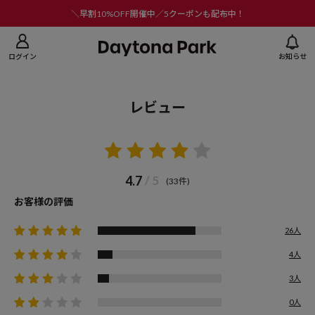
ニューを閉じる
＼早割10%OFF開催中／5クーポンも配布中！
ログイン
お知らせ
レビュー
4.7
/ 5
(33件)
お客様の評価
26人
4人
3人
0人