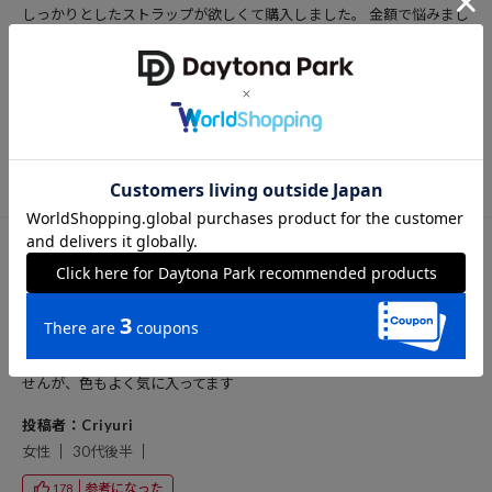
しっかりとしたストラップが欲しくて購入しました。 金額で悩みまし
たが、買って正解でした！ いつも黒か白の服が多いので差し色にラベ
ンダーをチョイスしました。 とても可愛くてお気に入りです。
投稿者：chiii
女性
30代後半
参考になった
184
投稿日：2024/08/31
購入サイズ：
色：
ストラップ自体は軽く、丈夫で、スマホを斜めがけしても肩がいたく
なる感じがなく良かったです。長時間かけてると痛くなるかもしれま
せんが、色もよく気に入ってます
投稿者：Criyuri
女性
30代後半
参考になった
178