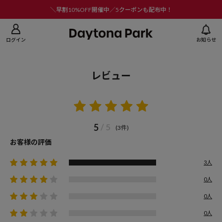
ニューを閉じる
＼早割10%OFF開催中／5クーポンも配布中！
ログイン
お知らせ
レビュー
5
/ 5
(3件)
お客様の評価
3人
0人
0人
0人