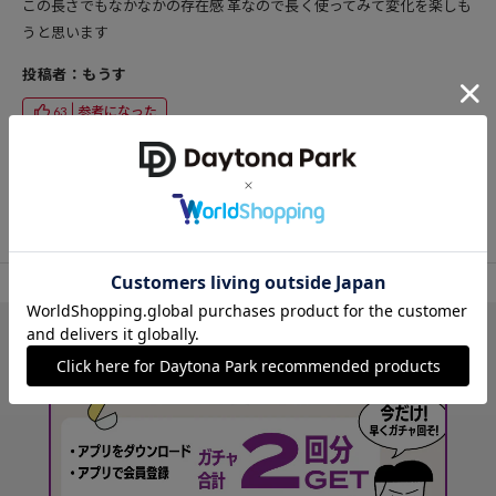
この長さでもなかなかの存在感 革なので長く使ってみて変化を楽しも
うと思います
投稿者：もうす
参考になった
63
TOP
FREAK'S STORE
財布/小物
スマホケース/カバー
アイテム詳細
レ