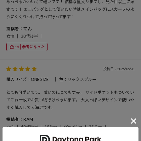
めっちゃかわいくて軽いです！ 結構な量入りますし、見た目以上に頑
丈です！ エコバッグとして使いたい時はメインバッグにスカーフのよ
うにくくりつけて持って行ってます！
投稿者：てん
女性
30代後半
参考になった
15
投稿日：2026/05/31
購入サイズ：ONE SIZE
色：サックスブルー
とても可愛いです。 薄いのにとても丈夫。 サイドポケットもついてい
てこれ一枚でお買い物行けちゃいます。 大人っぽいデザインで使いや
すく購入して大満足です。
投稿者：RAM
女性
40代後半
158cm
60～64kg
25.0cm
参考になった
24