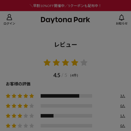
ニューを閉じる
＼早割10%OFF開催中／5クーポンも配布中！
ログイン
お知らせ
レビュー
4.5
/ 5
(4件)
お客様の評価
3人
0人
1人
0人