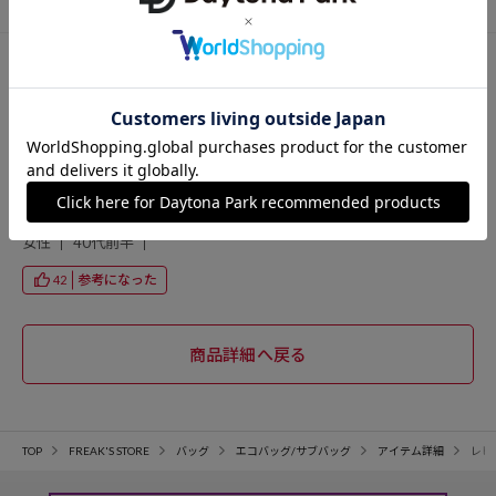
投稿日：2026/03/10
購入サイズ：ONE SIZE
色：ブラック
可愛いけど、生地が薄すぎて重たい物を入れたら切れそう。 ふんわり
した物しか入れられない。
投稿者：いろは
女性
40代前半
参考になった
42
TOP
FREAK'S STORE
バッグ
エコバッグ/サブバッグ
アイテム詳細
レビ