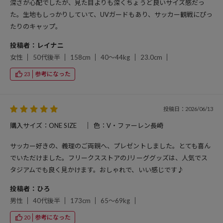
深さが心配でしたが、見た目よりも深くちょうど良いサイズ感だっ
た。生地もしっかりしていて、UVガードもあり、サッカー観戦にぴっ
たりのキャップ。
投稿者：レイナニ
女性
50代後半
158cm
40～44kg
23.0cm
参考になった
23
投稿日：2026/06/13
購入サイズ：ONE SIZE
色：V・ファーレン長崎
サッカー好きの、義理のご両親へ、プレゼントしました。とても喜ん
でいただけました。フリークスストアのJリーググッズは、人気でス
タジアムでも良く見かけます。おしゃれで、いい感じです♪
投稿者：ひろ
男性
40代後半
173cm
65～69kg
参考になった
20