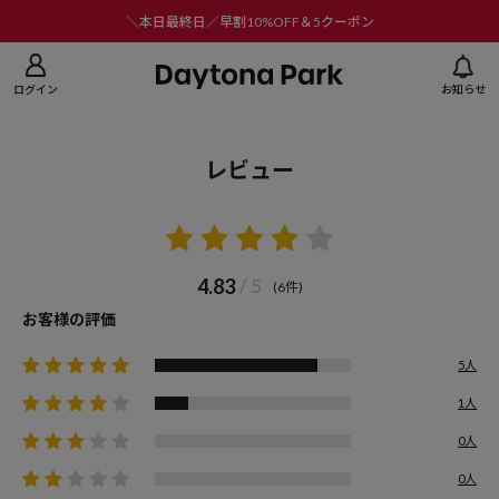
ニューを閉じる
＼本日最終日／早割10%OFF＆5クーポン
ログイン
お知らせ
レビュー
4.83
/ 5
(6件)
お客様の評価
5人
1人
0人
0人