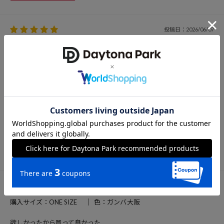
投稿日：2026/06/07
購入サイズ：ONE SIZE
色：清水エスパルス
ランニングキャップのような、ぱっと見シンプルな帽子。実は軽量か
つ通気性も考えられており、ネックシェードやあごひも付き。シェー
ドやあごひもは取り外し可能。手洗い洗濯ができることも、夏のスタ
メン決定です。
投稿者：GoGo
女性
参考になった
23
投稿日：2026/05/28
購入サイズ：ONE SIZE
色：ガンバ大阪
欲しかったから買って良かった