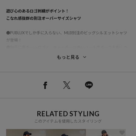
遊び心のあるロゴ刺繍がポイント！
こなれ感抜群の別注オーバーサイズシャツ
●PUBLUXでしか手に入らない、MLB別注のビッグシルエットシャツ
が登場！
●胸元に各チームロゴと、キャッチーな赤いハートモチーフを配した
贅沢な刺繍デザイン
もっと見る
●ヤンキースはストライプ、ドジャースとパドレスはチェック柄を採
用した、チーム毎に異なる表情が魅力の1着。
●ガシガシ着込めるタフな質感ながら、軽やかな着心地で春先から夏
場まで快適に着用可能。
●身幅を広くとったオーバーサイズシルエットは、羽織りとしても1
枚着としても様になります。
●メンズ・レディース問わずユニセックスで着用でき、シチュエーシ
RELATED STYLING
ョンを選ばない汎用性の高い1着。
このアイテムを使用したスタイリング