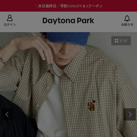
ニューを閉じる
＼本日最終日／早割10%OFF＆5クーポン
ログイン
お知らせ
1
/
47