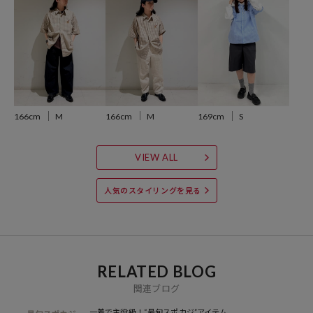
◆おすすめコーディネート
シャツの清潔感を活かし、ワイドデニムやチノパンと合わせた王道ス
トリートスタイルがおすすめ。
インナーにTシャツを合わせた羽織りスタイルはもちろん、ボタンを
閉めてカッチリ着こなしても今っぽい雰囲気になります。
女性の方は、オーバーサイズを活かして前ボタンを開け、キャミソー
ルの上からラフに羽織ったり、フェミニンなミニスカートや落ち感の
166cm
M
166cm
M
169cm
S
あるボトムスと合わせたメリハリのあるスタイリングも可愛い一着。
春先や秋口はロンTとレイヤードしてもおしゃれでおすすめです！
VIEW ALL
---
※こちらの商品は、弊社管理上のカラーを表記しております為、タグ
人気のスタイリングを見る
のカラー表記と異なる記載となっております。
【サイト表記：タグ表記(メーカーカラー)】
ベージュ：ベージュチェックSD
RELATED BLOG
サックスブルー：サックスストライプNY
関連ブログ
ブルー：ブルーチェックLA
一着で主役級！“最旬スポカジ”アイテム