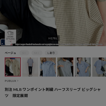
H178 L
ベージュ
S ×
M ×
L あり
PUBLUX
別注 MLB ワンポイント刺繍 ハーフスリーブ ビッグシャ
ツ 限定展開