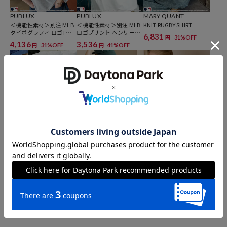
PUBLUX
PUBLUX
MARY QUANT
ブランド説明
＜機能性素材＞別注 MLB
＜機能性素材＞別注 MLB
KNIT RUGBY SHIRT
タイポグラフィ ロゴTシ
ロゴプリント ヘンリーネ
【PUBLUX/パブリュクス】
6,831
31%OFF
円
ャツ 限定展開
ック オーバーサイズ Tシ
4,136
3,536
31%OFF
41%OFF
円
円
その瞬間を大切に、なりたい自分になれたら。
ャツ 限定展開
いま着たいリアルクローズを自由な感性で提案する、
ジェンダーレスなストリートブランドです。
PUBLUX
PUBLUX
PUBLUX
別注 SWEAT TOPS
＜機能性素材＞別注 MLB
＜機能性素材＞別注 MLB
アニマルプリント Tシャ
ワンポイントハートTシャ
3,427
51%OFF
円
ツ 限定展開
ツ 限定展開
4,136
4,136
31%OFF
31%OFF
円
円