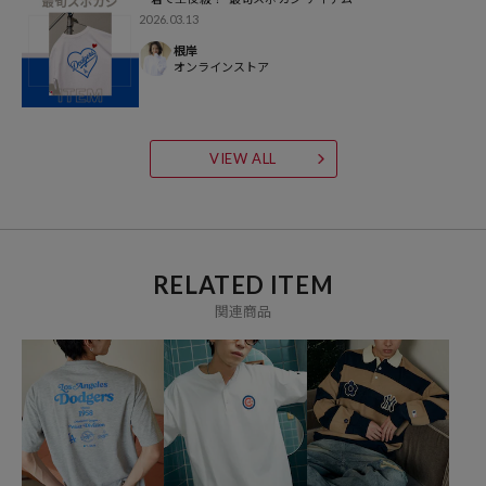
2026.03.13
※商品の色味は、商品詳細画像をご確認ください。
根岸
オンラインストア
※掲載画像の商品の色味は、屋外や屋内の光の照射や角度により実物
と色味が異なる場合がございます。また表示のサイズ感と実物は若干
異なる場合もございますので、予めご了承ください。
VIEW ALL
※着用、お取り扱いの際は、商品についている品質表示とアテンショ
ンタグを必ずご確認下さい。
▼PUBLUXの新作アイテムはこちら：
新作商品一覧
RELATED ITEM
▼自分でもシェアでも楽しめる、ユニセックスアイテムはこちら：
関連商品
PUBLUX UNISEX ITEM一覧
参考価格
7,997
円（2026年3月5日時点）
※「参考価格」とは、Daytona Parkにおける対象商品の通常販売（先
行予約・先行割引は含まれません）開始時点の価格です。