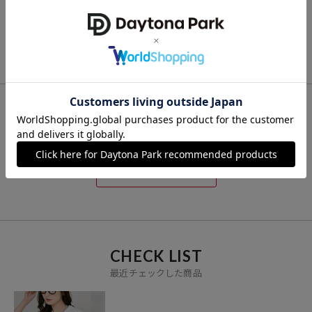
アニマルプリント Tシャ
ワンポイントハートTシャ
4,197
40%OFF
5,995
円（2026年3月4日時点）
円
ツ 限定展開
ツ 限定展開
4,196
4,196
30%OFF
30%OFF
円
円
※「参考価格」とは、Daytona Parkにおける対象商品の通常販売（先
行予約・先行割引は含まれません）開始時点の価格です。
ブランド説明
【PUBLUX/パブリュクス】
FOR YOU
その瞬間を大切に、なりたい自分になれたら。
いま着たいリアルクローズを自由な感性で提案する、
あなたにおすすめのアイテム
ジェンダーレスなストリートブランドです。
VIEW ALL
CHECK LIST
最近チェックした商品