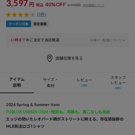
3,597
円
40%OFF
税込
5,995円
参考価格について
(3件)
13時まで
のご注文で当日発送
お届け・配送について
店舗在庫を見る
スタッフ
アイテム
サイズ・
レビュー
レビュー
説明
素材
(3件)
(0件)
2026 Spring & Summer item
PUBLUX UNISEX ITEM / 性別も、年齢も、着こなしも自由
エッジの効いたレオパード柄がストリートに映える、存在感抜群の
MLB別注ロゴTシャツ