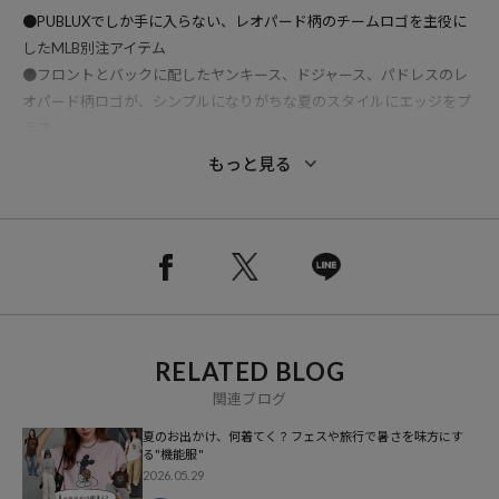
●PUBLUXでしか手に入らない、レオパード柄のチームロゴを主役に
したMLB別注アイテム
●フロントとバックに配したヤンキース、ドジャース、パドレスのレ
オパード柄ロゴが、シンプルになりがちな夏のスタイルにエッジをプ
ラス
●アーチ状に配置されたグラフィックが、こなれたストリート感を演
もっと見る
出
●イージーケアで通気性の良さが魅力の綿ポリエステル素材は、夏で
も快適な着心地
●ガシガシ着込めるタフな質感ながら、軽やかな肌触りで春先から夏
場まで重宝する一着
●程よいルーズ感のあるシルエットが、旬なこなれ感とリラックス感
を演出
RELATED BLOG
●トレンドのビッグシルエットを採用し、メンズ・レディース問わず
ユニセックスで楽しめる1着
関連ブログ
夏のお出かけ、何着てく？フェスや旅行で暑さを味方にす
【「暑い」を通り越して「痛い」と感じる日本の夏を快適にする、次
る"機能服"
世代のハイテク素材「Raylock(R)（レイロック）」を採用。】
2026.05.29