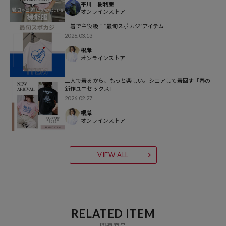
接触冷感、吸水速乾、UVカット、遮熱効果の4つの機能を備え、衣服
平川 樹利亜
オンラインストア
内の温度上昇を抑えて強烈な日差しから肌を守ります。見た目は上品
な綿ライクでありながら、スポーツウェア級の機能性で真夏でも涼や
一着で主役級！“最旬スポカジ”アイテム
2026.03.13
かで快適な着心地をキープします。
根岸
オンラインストア
二人で着るから、もっと楽しい。シェアして着回す「春の
新作ユニセックスT」
2026.02.27
◆おすすめコーディネート
根岸
ワイドデニムやカーブパンツと合わせた王道ストリートスタイルがお
オンラインストア
すすめ。
コーデュロイパンツやカーゴパンツで、渋さと抜け感のある大人カジ
ュアルにも。
VIEW ALL
スラックス合わせのきれいめミックスや、レディースはロングスカー
トを合わせた大人カジュアルも◎
キャップやスニーカーをプラスすれば、MLBモチーフを活かしたスポ
ーティーな着こなしに仕上がります。
RELATED ITEM
---
関連商品