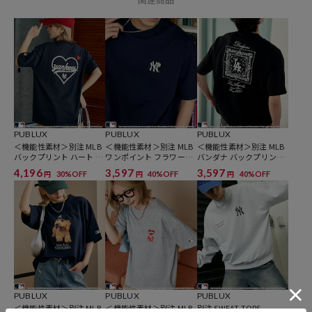
※商品の色味は、商品詳細画像をご確認ください。
※掲載画像の商品の色味は、屋外や屋内の光の照射や角度により実物
と色味が異なる場合がございます。また表示のサイズ感と実物は若干
異なる場合もございますので、予めご了承ください。
※着用、お取り扱いの際は、商品についている品質表示とアテンショ
PUBLUX
PUBLUX
PUBLUX
＜機能性素材＞別注 MLB
＜機能性素材＞別注 MLB
＜機能性素材＞別注 MLB
ンタグを必ずご確認下さい。
バックプリント ハート T
ワンポイント フラワー刺
バンダナ バックプリント
シャツ 限定展開
繍 Tシャツ 限定展開
Tシャツ 限定展開
4,196
3,597
3,597
30%OFF
40%OFF
40%OFF
円
円
円
▼PUBLUXの新作アイテムはこちら：
新作商品一覧
▼自分でもシェアでも楽しめる、ユニセックスアイテムはこちら：
PUBLUX UNISEX ITEM一覧
▼こう見えて高機能な優秀アイテム一覧はこちら：
PUBLUXの機能性素材 商品一覧
PUBLUX
PUBLUX
PUBLUX
参考価格
＜機能性素材＞別注 MLB
＜機能性素材＞別注 MLB
別注 SWEAT TOPS