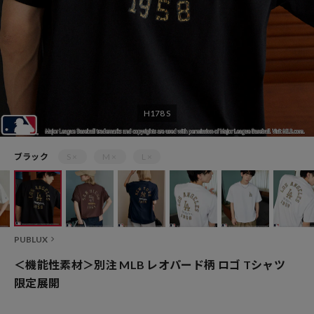
H178 S
ブラック
S ×
M ×
L ×
PUBLUX
＜機能性素材＞別注 MLB レオパード柄 ロゴ Tシャツ
限定展開