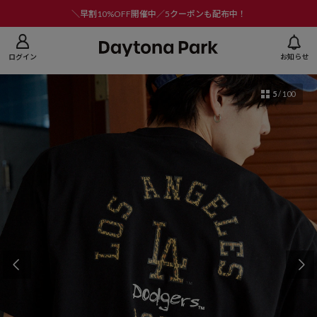
ニューを閉じる
＼早割10%OFF開催中／5クーポンも配布中！
ログイン
お知らせ
5
/
100