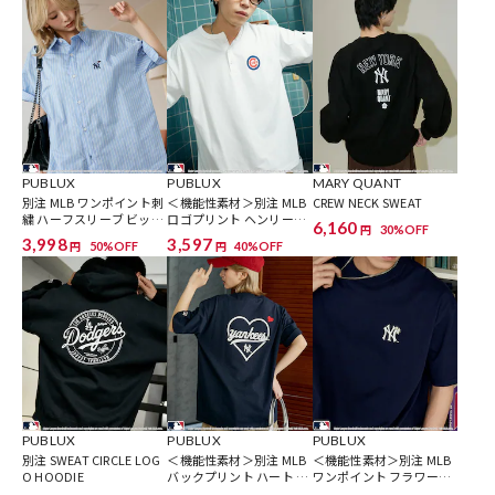
▼自分でもシェアでも楽しめる、ユニセックスアイテムはこちら：
PUBLUX UNISEX ITEM一覧
▼こう見えて高機能な優秀アイテム一覧はこちら：
PUBLUXの機能性素材 商品一覧
参考価格
PUBLUX
PUBLUX
MARY QUANT
5,995
円（2026年3月4日時点）
別注 MLB ワンポイント刺
＜機能性素材＞別注 MLB
CREW NECK SWEAT
繍 ハーフスリーブ ビッグ
ロゴプリント ヘンリーネ
※「参考価格」とは、Daytona Parkにおける対象商品の通常販売（先
6,160
30%OFF
円
シャツ 限定展開
ック オーバーサイズ Tシ
3,998
3,597
50%OFF
40%OFF
円
円
行予約・先行割引は含まれません）開始時点の価格です。
ャツ 限定展開
ブランド説明
【PUBLUX/パブリュクス】
その瞬間を大切に、なりたい自分になれたら。
いま着たいリアルクローズを自由な感性で提案する、
ジェンダーレスなストリートブランドです。
PUBLUX
PUBLUX
PUBLUX
別注 SWEAT CIRCLE LOG
＜機能性素材＞別注 MLB
＜機能性素材＞別注 MLB
O HOODIE
バックプリント ハート T
ワンポイント フラワー刺
シャツ 限定展開
繍 Tシャツ 限定展開