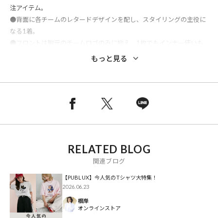
注アイテム。
●背面に各チームのレタードデザインを配し、スタイリングの主役に
なる1着。
●フロントは胸元のチームロゴのみに抑え、1枚でもインナー使いも
しやすい汎用性の高い仕上がり。
もっと見る
●イージーケアで通気性の良さが魅力の綿ポリエステル素材は、夏で
も快適な着心地。
●ガシガシ着込めるタフな質感ながら、軽やかな着心地で春先から夏
場まで快適に着用可能◎
●程よいルーズ感のあるシルエットが、こなれ感とリラックス感を演
出
●トレンド感のあるビッグシルエットを採用し、メンズ・レディース
RELATED BLOG
問わずこなれた印象を演出するユニセックスデザイン。
関連ブログ
【「暑い」を通り越して「痛い」と感じる日本の夏を快適にする、次
【PUBLUX】今人気のTシャツ大特集！
世代のハイテク素材「Raylock®（レイロック）」を採用。】
2026.06.23
接触冷感、吸水速乾、UVカット、遮熱効果の4つの機能を備え、衣服
根岸
内の温度上昇を抑えて強烈な日差しから肌を守ります。見た目は上品
オンラインストア
な綿ライクでありながら、スポーツウェア級の機能性で真夏でも涼や