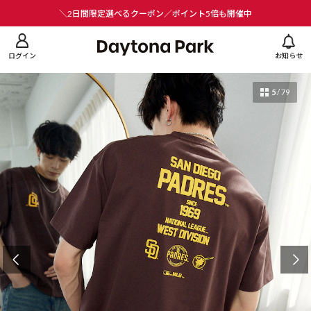
ニューを閉じる
＼2日間限定選べるクーポン／ポイント5倍も開催中
ログイン
お知らせ
5
/
79