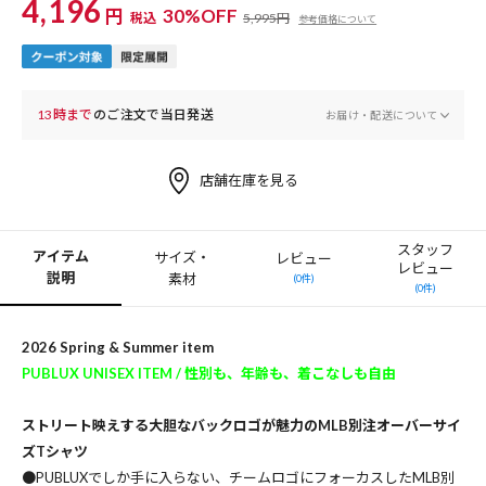
4,196
円
30%OFF
税込
5,995円
参考価格について
13時まで
のご注文で当日発送
お届け・配送について
店舗在庫を見る
スタッフ
アイテム
サイズ・
レビュー
レビュー
説明
素材
(0件)
(0件)
2026 Spring & Summer item
PUBLUX UNISEX ITEM / 性別も、年齢も、着こなしも自由
ストリート映えする大胆なバックロゴが魅力のMLB別注オーバーサイ
ズTシャツ
●PUBLUXでしか手に入らない、チームロゴにフォーカスしたMLB別