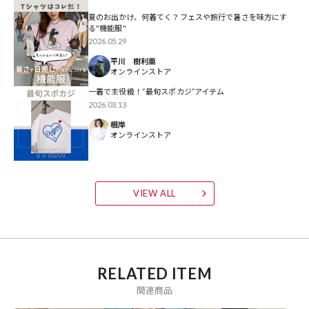
かで快適な着心地をキープします。
夏のお出かけ、何着てく？フェスや旅行で暑さを味方にす
る"機能服"
◆おすすめコーディネート
2026.05.29
存在感のあるバックプリントを活かしたストリートスタイルがおすす
平川 樹利亜
オンラインストア
め！
ワイドなデニムパンツやカーゴパンツと合わせたボリューム感のある
一着で主役級！“最旬スポカジ”アイテム
2026.03.13
着こなしは、メンズからも支持の厚い王道スタイルです。
海外ストリート風のヘルシーな着こなしも旬な印象に。
根岸
オンラインストア
普段使いはもちろん、フェスやレジャーなどのアクティブなシーンに
も最適です！
---
※商品の色味は、商品詳細画像をご確認ください。
VIEW ALL
※掲載画像の商品の色味は、屋外や屋内の光の照射や角度により実物
と色味が異なる場合がございます。また表示のサイズ感と実物は若干
異なる場合もございますので、予めご了承ください。
※着用、お取り扱いの際は、商品についている品質表示とアテンショ
RELATED ITEM
ンタグを必ずご確認下さい。
関連商品
▼PUBLUXの新作アイテムはこちら：
新作商品一覧