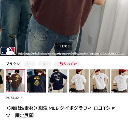
H178 S
ブラウン
S ×
M ×
L 残りわずか
PUBLUX
＜機能性素材＞別注 MLB タイポグラフィ ロゴTシャ
ツ 限定展開