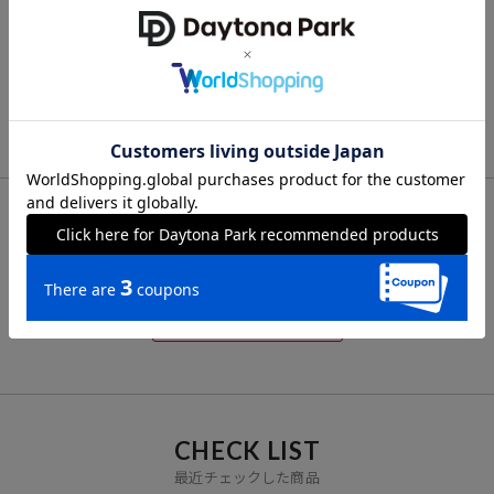
ブランド説明
PUBLUX
PUBLUX
PUBLUX
別注 SWEAT CIRCLE LOG
＜機能性素材＞別注 MLB
＜機能性素材＞別注 MLB
【PUBLUX/パブリュクス】
O HOODIE
レオパード柄 ロゴ Tシャ
バンダナ バックプリント
ツ 限定展開
Tシャツ 限定展開
その瞬間を大切に、なりたい自分になれたら。
3,918
3,536
3,536
51%OFF
41%OFF
41%OFF
円
円
円
いま着たいリアルクローズを自由な感性で提案する、
ジェンダーレスなストリートブランドです。
FOR YOU
あなたにおすすめのアイテム
VIEW ALL
CHECK LIST
最近チェックした商品