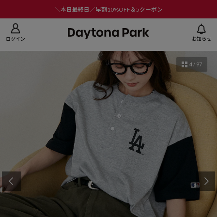
ニューを閉じる
＼本日最終日／早割10%OFF＆5クーポン
ログイン
お知らせ
4
/
97