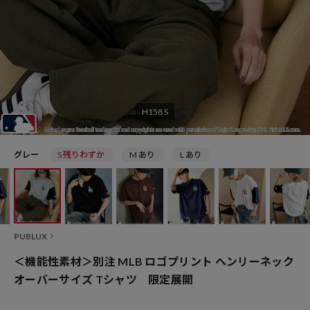
H158 S
グレー
S 残りわずか
M あり
L あり
PUBLUX
＜機能性素材＞別注 MLB ロゴプリント ヘンリーネック
オーバーサイズ Tシャツ 限定展開