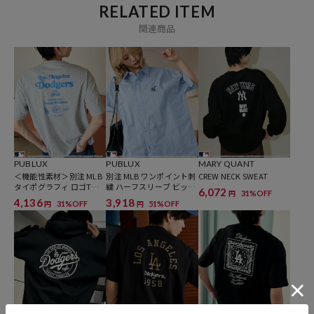
RELATED ITEM
※商品の色味は、商品詳細画像をご確認ください。
※掲載画像の商品の色味は、屋外や屋内の光の照射や角度により実物
関連商品
と色味が異なる場合がございます。また表示のサイズ感と実物は若干
異なる場合もございますので、予めご了承ください。
※着用、お取り扱いの際は、商品についている品質表示とアテンショ
ンタグを必ずご確認下さい。
▼PUBLUXの新作アイテムはこちら：
新作商品一覧
▼自分でもシェアでも楽しめる、ユニセックスアイテムはこちら：
PUBLUX UNISEX ITEM一覧
PUBLUX
PUBLUX
MARY QUANT
▼こう見えて高機能な優秀アイテム一覧はこちら：
＜機能性素材＞別注 MLB
別注 MLB ワンポイント刺
CREW NECK SWEAT
PUBLUXの機能性素材 商品一覧
タイポグラフィ ロゴTシ
繍 ハーフスリーブ ビッグ
6,072
31%OFF
円
ャツ 限定展開
シャツ 限定展開
4,136
3,918
31%OFF
51%OFF
円
円
参考価格
5,995
円（2026年3月4日時点）
※「参考価格」とは、Daytona Parkにおける対象商品の通常販売（先
行予約・先行割引は含まれません）開始時点の価格です。