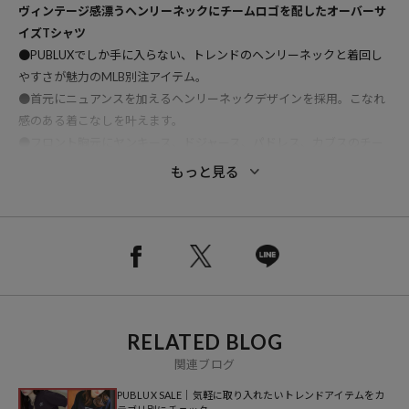
ヴィンテージ感漂うヘンリーネックにチームロゴを配したオーバーサ
イズTシャツ
●PUBLUXでしか手に入らない、トレンドのヘンリーネックと着回し
やすさが魅力のMLB別注アイテム。
●首元にニュアンスを加えるヘンリーネックデザインを採用。こなれ
感のある着こなしを叶えます。
●フロント胸元にヤンキース、ドジャース、パドレス、カブスのチー
ムロゴをプリントした、1枚でもインナー使いもしやすい汎用性の高
もっと見る
いデザイン。
●左袖口のバッターマンロゴもアクセント。細部まで抜かりない仕上
がりに◎
●イージーケアで通気性の良さが魅力の綿ポリエステル素材は、夏で
も快適な着心地。
●ガシガシ着込めるタフな質感ながら、軽やかな着心地で春先から夏
場まで快適に着用可能。
RELATED BLOG
●程よいルーズ感のあるシルエットが、こなれ感とリラックス感を演
出
関連ブログ
●トレンド感のあるビッグシルエットを採用し、メンズ・レディース
PUBLUX SALE｜気軽に取り入れたいトレンドアイテムをカ
問わずユニセックスで楽しめる1着。