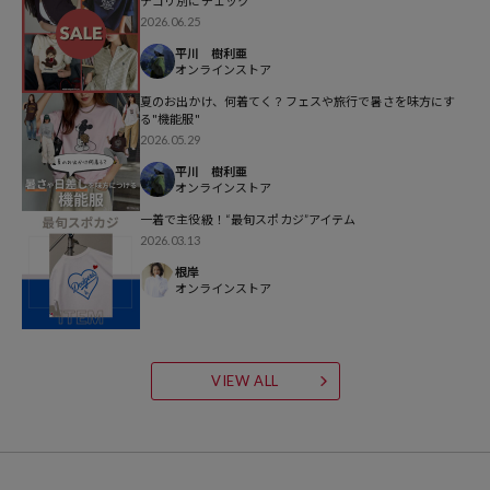
テゴリ別にチェック
2026.06.25
【「暑い」を通り越して「痛い」と感じる日本の夏を快適にする、次
平川 樹利亜
オンラインストア
世代のハイテク素材「Raylock®（レイロック）」を採用。】
接触冷感、吸水速乾、UVカット、遮熱効果の4つの機能を備え、衣服
夏のお出かけ、何着てく？フェスや旅行で暑さを味方にす
る"機能服"
内の温度上昇を抑えて強烈な日差しから肌を守ります。見た目は上品
2026.05.29
な綿ライクでありながら、スポーツウェア級の機能性で真夏でも涼や
平川 樹利亜
かで快適な着心地をキープします。
オンラインストア
◆おすすめコーディネート
一着で主役級！“最旬スポカジ”アイテム
2026.03.13
ヘンリーネックのクラシックな表情を活かした、大人なストリートス
タイルが気分。
根岸
オンラインストア
メンズなら、ゆったりとしたチノパンや色落ちデニムを合わせるだけ
で、こなれ感のある武骨なアメカジスタイルが完成します。
女性の方は、ハーフパンツを合わせたメンズライクなスタイリング
や、あえてミニスカートと合わせたガーリーなスタイリングもおすす
VIEW ALL
め！
普段使いはもちろん、フェスやレジャーなどのアクティブなシーンに
も最適です！
---