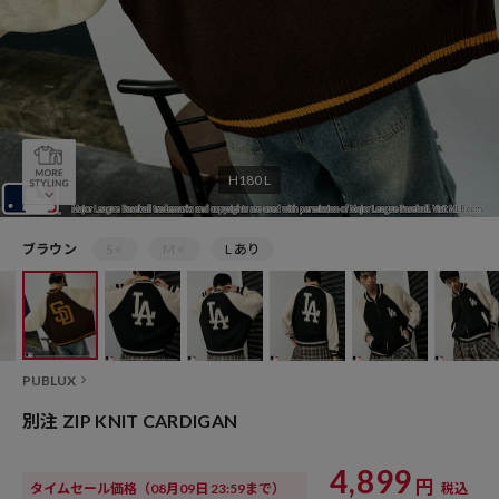
H180 L
ブラウン
S ×
M ×
L あり
PUBLUX
別注 ZIP KNIT CARDIGAN
4,899
円
タイムセール価格
（08月09日 23:59まで）
税込