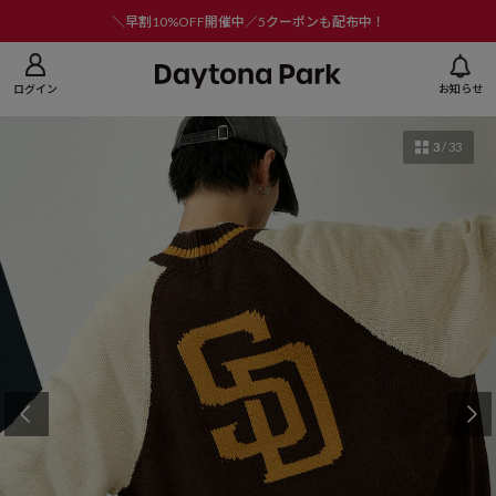
ニューを閉じる
＼早割10%OFF開催中／5クーポンも配布中！
ログイン
お知らせ
3
/
33