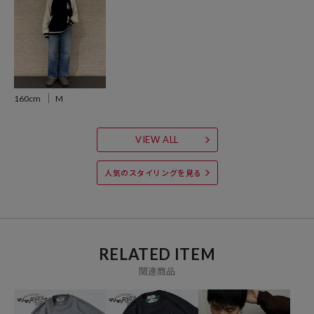
万能なアイテムです。
※掲載画像の商品の色味は、屋外や屋内の光の照射や角度により実物
と色味が異なる場合がございます。また表示のサイズ感と実物は若干
異なる場合もございますので、予めご了承ください。
160cm
M
※着用、お取り扱いの際は、商品についている品質表示とアテンショ
ンタグを必ずご確認下さい。
VIEW ALL
▼PUBLUXの新作アイテムはこちら：
新作商品一覧
人気のスタイリングを見る
参考価格
9,999
円（2025年8月25日時点）
※「参考価格」とは、Daytona Parkにおける対象商品の通常販売（先
行予約・先行割引は含まれません）開始時点の価格です。
RELATED ITEM
関連商品
ブランド説明
【PUBLUX/パブリュクス】