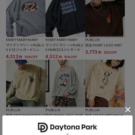
その瞬間を大切に、なりたい自分になれたら。
いま着たいリアルクローズを自由な感性で提案する、
ジェンダーレスなストリートブランドです。
MARY MARY MARY
MARY MARY MARY
PUBLUX
マリマリマリー×PUBLU
マリマリマリー×PUBLU
別注 HEART LOGO KNIT
X ドロ ジャガードニット
X MARYロゴジャガードニ
3,773
51%OFF
円
【限定展開】
ット【限定展開】
4,312
4,312
51%OFF
51%OFF
円
円
PUBLUX
PUBLUX
PUBLUX
別注 STITCH KNIT PULLO
別注 ANIMAL KNIT TOPS
別注 101 DALMETIANS H
VER
EART KNIT
4,717
41%OFF
円
4,717
4,826
41%OFF
31%OFF
円
円