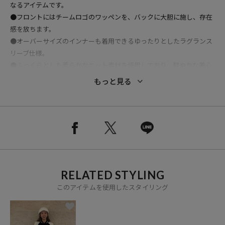
なるアイテムです。
●フロントにはチームロゴのワッペンを、バックに大胆に施し、存在
感を放ちます。
●オーバーサイズのインナーも着用できるゆったりとしたラグランス
リーブ仕様。
●ふっくらとした柔らかなニット素材を使用しており、軽やかな着心
地で季節の変わり目にぴったりです。
もっと見る
●身幅にゆとりのあるオーバーサイズのシルエットで、トレンドライ
クな着こなしが完成。
その他25FW別注MLBシリーズはこちらから！
今チェックしておかないと損！？最新の人気ランキングはこちらか
ら！
★おすすめコーディネート
RELATED STYLING
ワイドパンツやデニムと合わせて、王道のアメカジスタイルに。
このアイテムを使用したスタイリング
スラックスやきれいめなパンツと合わせれば、スタジャンのカジュア
ルさを抑えた大人な着こなしも楽しめます。
パーカーやスウェット、シャツなど、様々なインナーと合わせやすい