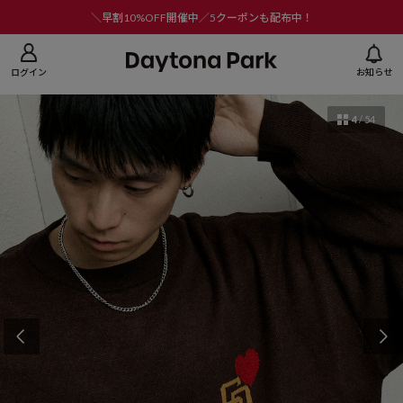
ニューを閉じる
＼早割10%OFF開催中／5クーポンも配布中！
ログイン
お知らせ
4
/
54