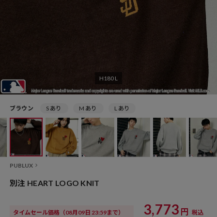
H180 L
ブラウン
S あり
M あり
L あり
PUBLUX
別注 HEART LOGO KNIT
3,773
円
タイムセール価格
（08月09日 23:59まで）
税込