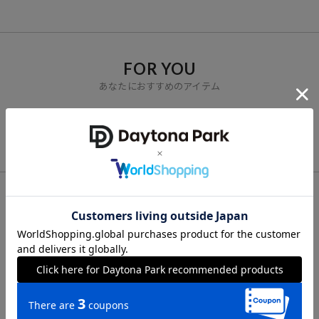
※「参考価格」とは、Daytona Parkにおける対象商品の通常販売（先
行予約・先行割引は含まれません）開始時点の価格です。
ブランド説明
FOR YOU
【PUBLUX/パブリュクス】
あなたにおすすめのアイテム
その瞬間を大切に、なりたい自分になれたら。
いま着たいリアルクローズを自由な感性で提案する、
VIEW ALL
ジェンダーレスなストリートブランドです。
CHECK LIST
最近チェックした商品