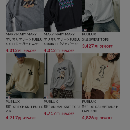
けでコーディネートが完成。
シャツをインナーに重ね着して、襟元や裾から見せるレイヤードスタ
イルも楽しめます。
足元はローファーやスニーカーなど、合わせる靴によって印象を自在
にアレンジ可能。
MARY MARY MARY
MARY MARY MARY
PUBLUX
マリマリマリー×PUBLU
マリマリマリー×PUBLU
別注 SWEAT TOPS
※掲載画像の商品の色味は、屋外や屋内の光の照射や角度により実物
X ドロ ジャガードニット
X MARYロゴジャガードニ
3,427
51%OFF
円
【限定展開】
ット【限定展開】
と色味が異なる場合がございます。また表示のサイズ感と実物は若干
4,312
4,312
51%OFF
51%OFF
円
円
異なる場合もございますので、予めご了承ください。
※着用、お取り扱いの際は、商品についている品質表示とアテンショ
ンタグを必ずご確認下さい。
▼PUBLUXの新作アイテムはこちら：
新作商品一覧
PUBLUX
PUBLUX
PUBLUX
別注 STITCH KNIT PULLO
別注 ANIMAL KNIT TOPS
別注 101 DALMETIANS H
VER
EART KNIT
4,717
41%OFF
参考価格
円
4,717
4,826
41%OFF
31%OFF
円
円
7,700
円（2025年8月25日時点）