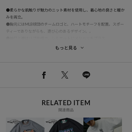
●柔らかな肌触りが魅力のニット素材を使用し、着心地の良さと暖か
みを両立。
●胸元にはMLB球団のチームロゴと、ハートモチーフを配置。スポー
ティーでありながらも、遊び心のあるデザイン。。
●袖口と裾はリブ仕様で、シルエットにメリハリをプラス。
●左袖口にはMLBのロゴワッペンがさりげなく配置され、別注ならで
もっと見る
はの特別感をプラス。
●デニムやチノパンと合わせて王道のアメカジスタイルに。スラック
スやワイドパンツと合わせれば、都会的なカジュアルスタイルが完成
します。
●ユニセックスで着用可能なので、カップルや友人とのお揃いコーデ
にもおすすめです。
RELATED ITEM
関連商品
★おすすめコーディネート
一枚で主役になるデザインなので、シンプルなボトムスと合わせるだ