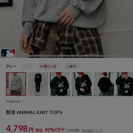
H180 L
グレー
S ×
M 残り1点
L あり
PUBLUX
別注 ANIMAL KNIT TOPS
4,798
円
40%OFF
税込
7,997円
参考価格について