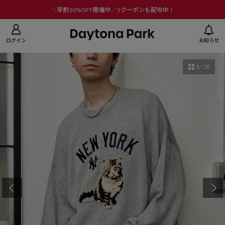
ニューを閉じる
＼早割10%OFF開催中／5クーポンも配布中！
ログイン
お知らせ
1
/
28