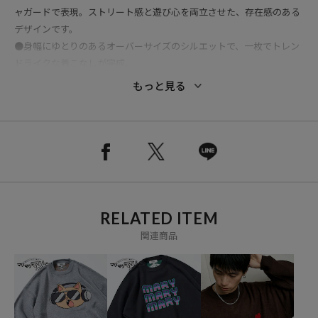
ャガードで表現。ストリート感と遊び心を両立させた、存在感のある
デザインです。
●身幅にゆとりのあるオーバーサイズのシルエットで、一枚でトレン
ドライクな着こなしが完成。
●袖口や裾はリブ仕様で、だらしなく見えないのがポイント。左袖に
もっと見る
はさりげなくMLBロゴワッペンが施されています。
●アクリル素材を採用したニットで、快適な着心地を実現。デイリー
ユースにぴったりのアイテムです。
●ユニセックスで着用可能なので、ペアルックやギフトにもおすすめ
です。
その他25FW別注MLBシリーズはこちらから！
RELATED ITEM
今チェックしておかないと損！？最新の人気ランキングはこちらか
ら！
関連商品
★おすすめコーディネート
ワイドデニムやチノパンと合わせて、定番のアメカジスタイルに。
スラックスやフレアパンツと合わせれば、ニットの存在感が引き立