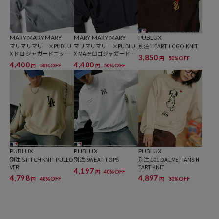
ち、きれいめカジュアルにまとまります。
インナーにシャツをレイヤードして、襟元から柄を覗かせるスタイル
もおすすめです。
MARY MARY MARY
MARY MARY MARY
PUBLUX
マリマリマリー×PUBLU
マリマリマリー×PUBLU
別注 HEART LOGO KNIT
X ドロ ジャガードニット
X MARYロゴジャガードニ
3,850
50%OFF
円
【限定展開】
ット【限定展開】
※掲載画像の商品の色味は、屋外や屋内の光の照射や角度により実物
4,400
4,400
50%OFF
50%OFF
円
円
と色味が異なる場合がございます。また表示のサイズ感と実物は若干
異なる場合もございますので、予めご了承ください。
※着用、お取り扱いの際は、商品についている品質表示とアテンショ
ンタグを必ずご確認下さい。
▼PUBLUXの新作アイテムはこちら：
新作商品一覧
PUBLUX
PUBLUX
PUBLUX
別注 STITCH KNIT PULLO
別注 SWEAT TOPS
別注 101 DALMETIANS H
VER
EART KNIT
4,197
40%OFF
円
4,798
4,897
40%OFF
30%OFF
円
円
参考価格
7,997
円（2025年8月25日時点）
※「参考価格」とは、Daytona Parkにおける対象商品の通常販売（先