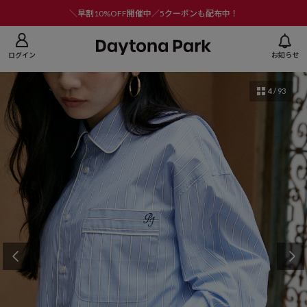
ニューを閉じる
＼早割10%OFF開催中／5クーポンも配布中！
ログイン
お知らせ
4
/
93