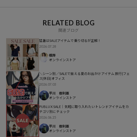
異なる場合もございますので、予めご了承ください。
※着用、お取り扱いの際は、商品についている品質表示とアテンショ
RELATED BLOG
ンタグを必ずご確認下さい。
関連ブログ
猛暑はSALEアイテムで乗り切るが正解！
▼PUBLUXの新作アイテムはこちら：
新作商品一覧
2026.07.28
▼迷ったらこれな定番ベーシックアイテム一覧はこちら：
根岸
ベーシックアイテム一覧
オンラインストア
＼シーン別／SALEで揃える夏のお出かけアイテム 旅行|フェ
ス|休日|オフィス
2026.07.03
参考価格
平川 樹利亜
オンラインストア
6,600
円（2026年4月10日時点）
※「参考価格」とは、Daytona Parkにおける対象商品の通常販売（先
PUBLUX SALE｜気軽に取り入れたいトレンドアイテムをカ
テゴリ別にチェック
行予約・先行割引は含まれません）開始時点の価格です。
2026.06.25
平川 樹利亜
ブランド説明
オンラインストア
【PUBLUX/パブリュクス】