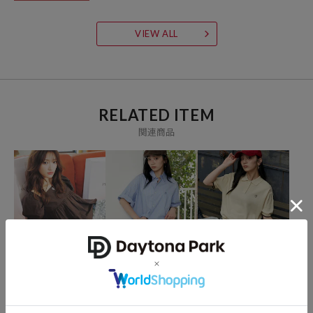
その瞬間を大切に、なりたい自分になれたら。
VIEW ALL
いま着たいリアルクローズを自由な感性で提案する、
ジェンダーレスなストリートブランドです。
【PEACH JOHN/ピーチ・ジョン】
自分らしさをポジティブに楽しむ女性に向けてランジェリー、ルーム
RELATED ITEM
ウェア、ボディケアコスメなどをお届けするブランド。時代のニーズ
関連商品
をいち早く反映し、新たなトレンドを生み出します。
PEACH JOHN
PEACH JOHN
PEACH JOHN
2WAY バルーンスリーブ
ワンポイント刺繍ハーフ
＜接触冷感＞配色袖 サマ
ブラウス 限定展開
スリーブシャツ 限定展
ーニット ポロシャツ 限
開
定展開
2,798
2,098
3,498
60%OFF
70%OFF
50%OFF
円
円
円