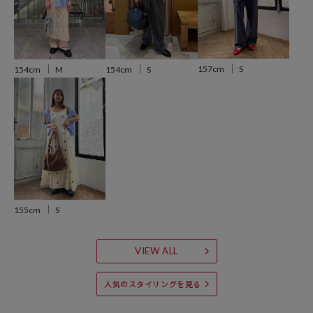
アップ効果も◎
レギュラー丈はデニムやスラックスと合わせて、ラフに羽織るスタイ
リングがおすすめ。
ボタンを開けて軽く羽織ることで、抜け感のある着こなしが楽しめま
157cm
S
154cm
M
154cm
S
す。
※こちらの商品は、弊社管理上のカラーを表記しております為、タグ
のカラー表記と異なる記載となっております。
【サイト表記：タグ表記】
ボーダー/ストライプ：ｻｯｸｽﾌﾞﾙｰ/ｽﾄﾗｲﾌﾟ
その他/柄６：ﾌﾞﾗｳﾝ/ﾁｪｯｸ
155cm
S
---
VIEW ALL
※商品の色味は、商品詳細画像をご確認ください。
人気のスタイリングを見る
※掲載画像の商品の色味は、屋外や屋内の光の照射や角度により実物
と色味が異なる場合がございます。また表示のサイズ感と実物は若干