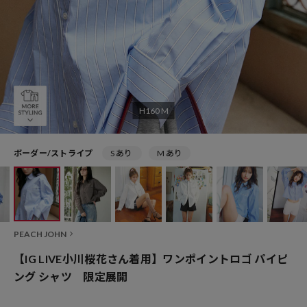
H160 M
ボーダー/ストライプ
S あり
M あり
PEACH JOHN
【IG LIVE小川桜花さん着用】ワンポイントロゴ パイピ
ング シャツ 限定展開