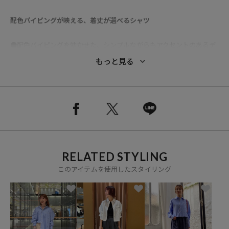
配色パイピングが映える、着丈が選べるシャツ
●配色パイピングを効かせた、シンプルながらもアクセントのあるデ
ザイン
もっと見る
●胸ポケットにはワンポイントのロゴ刺繍を施し、さりげないポイン
トに
●さらっとした肌触りの素材感で、ロングシーズン着用可能
●羽織としても使える、着回し力の高い1着
●サイズによって異なる着丈設計
Sサイズ：コンパクトに着られるショート丈
Mサイズ：ゆったり着られるレギュラー丈
RELATED STYLING
このアイテムを使用したスタイリング
◆おすすめコーディネート
ショート丈はハイウエストボトムと合わせてバランス良く、スタイル