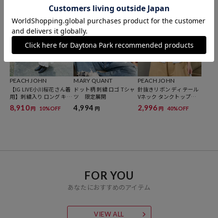
PEACH JOHN
MARY QUANT
PEACH JOHN
【IG LIVE小川桜花さん着
ドット柄 刺繍 ロゴ Tシャ
針抜きリボン ディテール
用】刺繍入り ロング キャ
ツ 限定展開
Vネック タンクトップ
ミワンピース 限定展開
限定展開
8,910
4,994
2,996
10%OFF
40%OFF
円
円
円
FOR YOU
あなたにおすすめのアイテム
VIEW ALL