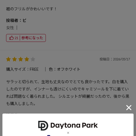
裾のフリルがかわいいです！
投稿者：ピ
女性
参考になった
21
投稿日：2026/05/17
購入サイズ：FREE
色：オフホワイト
サラッと切られて、生地も丈夫なのでとても良かったです。白を購入
したのですが、インナーも透けにくいのでキャミソールを下に着てい
れば問題なく着られました。 シルエットが綺麗だったので、後から黒
も購入しました。
投稿者：YOU
女性
20代後半
166cm
24.5cm
参考になった
29