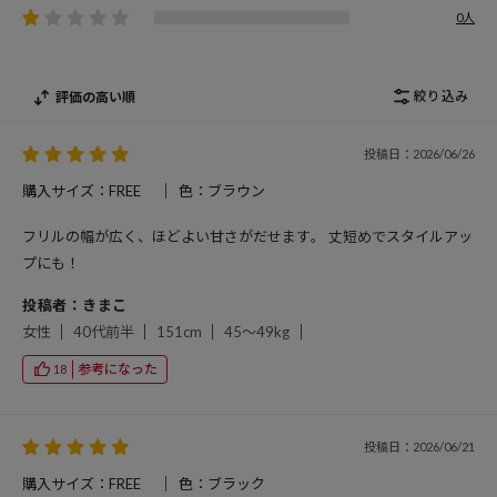
0人
絞り込み
評価の高い順
投稿日：2026/06/26
購入サイズ：FREE
色：ブラウン
フリルの幅が広く、ほどよい甘さがだせます。 丈短めでスタイルアッ
プにも！
投稿者：きまこ
女性
40代前半
151cm
45～49kg
参考になった
18
投稿日：2026/06/21
購入サイズ：FREE
色：ブラック