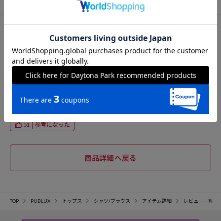
投稿日：2026/03/27
購入サイズ：FREE
色：オフホワイト
裾のフリルが可愛い！ フリルがあっても60代でもそんなに甘くならず
に着れるシャツです。
投稿者：たみちゃん
女性
60代前半
155cm
45～49kg
23.5cm
参考になった
51
TOP
PUBLUX
トップス
シャツ/ブラウス
アイテム詳細
レビュー一覧