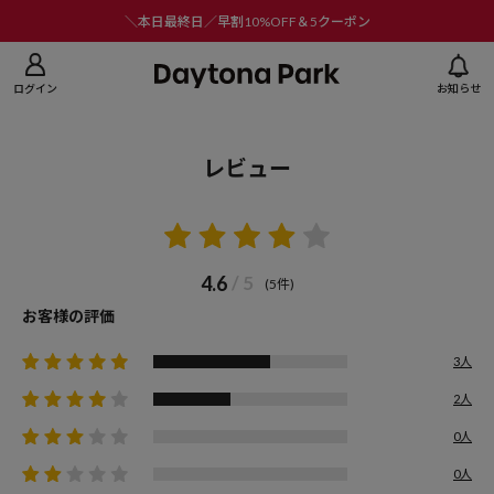
ニューを閉じる
＼本日最終日／早割10%OFF＆5クーポン
ログイン
お知らせ
レビュー
4.6
/ 5
(5件)
お客様の評価
3人
2人
0人
0人