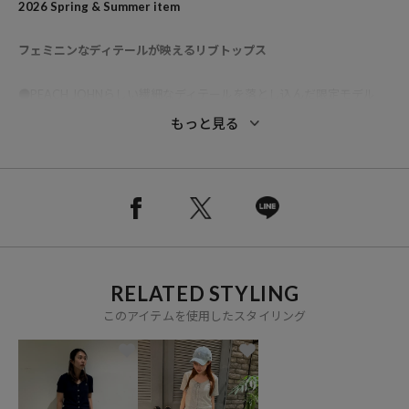
2026 Spring & Summer item
フェミニンなディテールが映えるリブトップス
●PEACH JOHNらしい繊細なディテールを落とし込んだ限定モデル
●フロントのリボンディテールがスタイリングのアクセントに◎
もっと見る
●Vネックデザインでデコルテをすっきりと女性らしく演出
●さりげないワンポイント刺繍が上品な印象をプラス
●後ろの首元にはブランドロゴプレート付きでバックスタイルまで抜
かりなく
●伸縮性のあるリブ素材で、程よく体にフィットするシルエット
●フロントボタンを開けてカーディガンとしても着用でき、着こなし
の幅が広がる一着
RELATED STYLING
このアイテムを使用したスタイリング
◆おすすめコーディネート