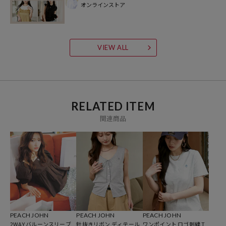
オンラインストア
▼迷ったらこれな定番ベーシックアイテム一覧はこちら：
ベーシックアイテム一覧
VIEW ALL
参考価格
5,995
円（2026年4月10日時点）
※「参考価格」とは、Daytona Parkにおける対象商品の通常販売（先
RELATED ITEM
行予約・先行割引は含まれません）開始時点の価格です。
関連商品
ブランド説明
【PUBLUX/パブリュクス】
その瞬間を大切に、なりたい自分になれたら。
いま着たいリアルクローズを自由な感性で提案する、
ジェンダーレスなストリートブランドです。
【PEACH JOHN/ピーチ・ジョン】
PEACH JOHN
PEACH JOHN
PEACH JOHN
自分らしさをポジティブに楽しむ女性に向けてランジェリー、ルーム
2WAY バルーンスリーブ
針抜きリボン ディテール
ワンポイント ロゴ刺繍 T