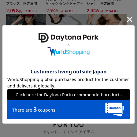
ブラウス 限定展開
Vネック タンクトップ
シャツ 限定展開
ウェア、ボディケアコスメなどをお届けするブランド。時代のニーズ
限定展開
2,098
2,945
2,446
70%OFF
41%OFF
51%OFF
円
円
円
をいち早く反映し、新たなトレンドを生み出します。
PEACH JOHN
MARY QUANT
MARY QUANT
＜接触冷感＞配色袖 サマ
ワンポイント 刺繍 ロゴT
ピコレース ワンポイント
ーニット ポロシャツ 限
シャツ 限定展開
タンクトップ 限定展開
定展開
3,427
4,444
4,444
51%OFF
11%OFF
11%OFF
円
円
円
FOR YOU
あなたにおすすめのアイテム