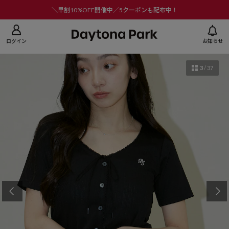
ニューを閉じる
＼早割10%OFF開催中／5クーポンも配布中！
ログイン
お知らせ
3
/
37