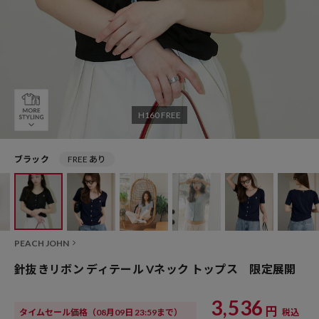
H160 FREE
ブラック
FREE あり
PEACH JOHN
針抜きリボン ディテール Vネック トップス 限定展開
3,536
円
タイムセール価格
（08月09日 23:59まで）
税込