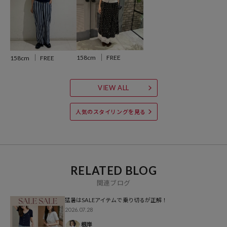
デニムやカーゴパンツと合わせたカジュアルスタイルはもちろん、ス
ラックスやスカートと合わせて女性らしく着こなすのもおすすめ。
ボタンを開けてキャミやタンクをインナーにレイヤードした着こなし
も今年らしく決まります。
コンパクトなシルエットなので、ワイドボトムとのバランスも取りや
158cm
FREE
158cm
FREE
すく着回し力の高いアイテムです。
---
VIEW ALL
※商品の色味は、商品詳細画像をご確認ください。
人気のスタイリングを見る
※掲載画像の商品の色味は、屋外や屋内の光の照射や角度により実物
と色味が異なる場合がございます。また表示のサイズ感と実物は若干
異なる場合もございますので、予めご了承ください。
RELATED BLOG
関連ブログ
※着用、お取り扱いの際は、商品についている品質表示とアテンショ
ンタグを必ずご確認下さい。
猛暑はSALEアイテムで乗り切るが正解！
2026.07.28
▼PUBLUXの新作アイテムはこちら：
新作商品一覧
根岸