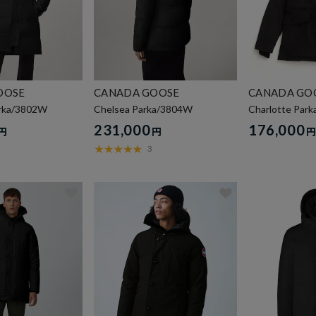
OOSE
CANADA GOOSE
CANADA GO
arka/3802W
Chelsea Parka/3804W
Charlotte Par
231,000
176,000
円
円
3