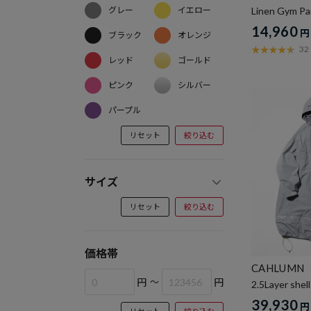
Linen Gym Pa
グレー
イエロー
14,960
円
ブラック
オレンジ
32
レッド
ゴールド
ピンク
シルバー
パープル
リセット
絞り込む
サイズ
リセット
絞り込む
価格帯
CAHLUMN
円
～
円
2.5Layer shell
39,930
円