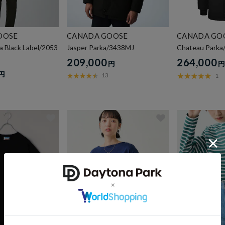
OOSE
CANADA GOOSE
CANADA GO
a Black Label/2053
Jasper Parka/3438MJ
Chateau Park
209,000
264,000
円
円
13
1