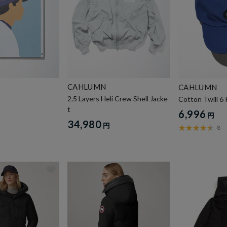
CAHLUMN
CAHLUMN
2.5 Layers Heli Crew Shell Jacke
Cotton Twill 6 
t
6,996
円
34,980
円
8