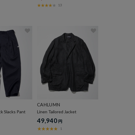
13
CAHLUMN
ck Slacks Pant
Linen Tailored Jacket
49,940
円
1