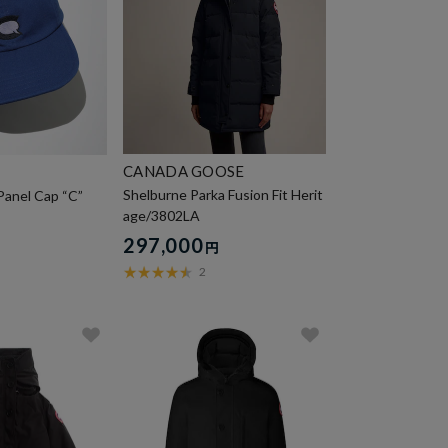
CANADA GOOSE
Shelburne Parka Fusion Fit Herit
Panel Cap “C”
age/3802LA
297,000
円
2