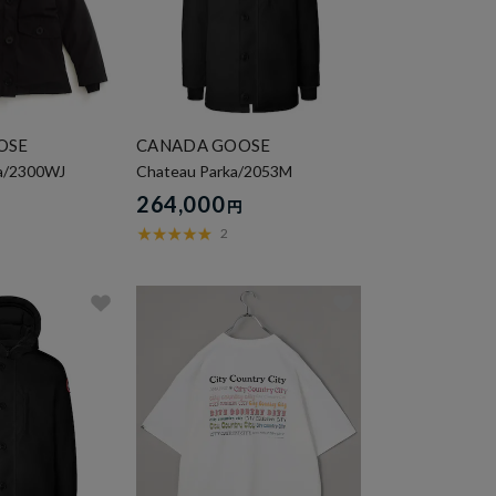
OSE
CANADA GOOSE
ka/2300WJ
Chateau Parka/2053M
264,000
円
円
2