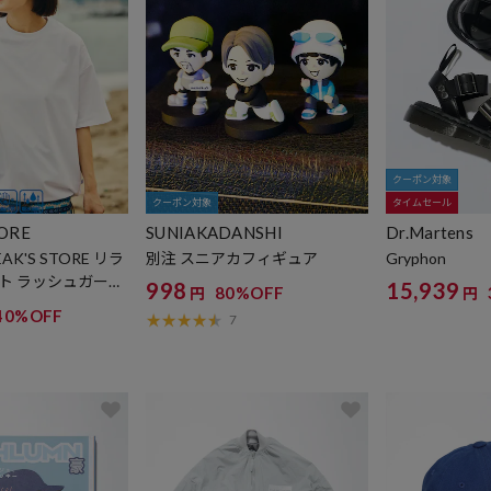
クーポン対象
クーポン対象
タイムセール
TORE
SUNIAKADANSHI
Dr.Martens
K'S STORE リラ
別注 スニアカフィギュア
Gryphon
ト ラッシュガード
998
15,939
80%OFF
円
円
Tシャツ
40%OFF
7