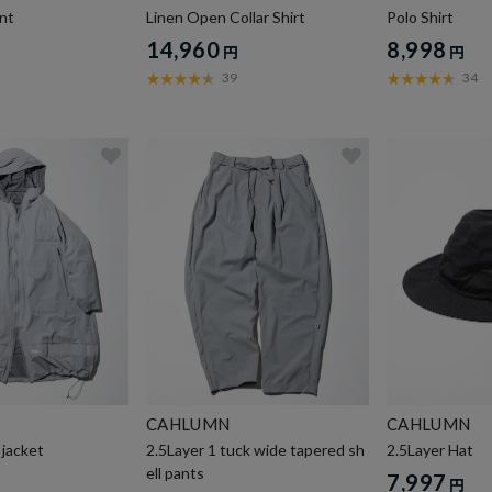
nt
Linen Open Collar Shirt
Polo Shirt
14,960
8,998
円
円
39
34
CAHLUMN
CAHLUMN
 jacket
2.5Layer 1 tuck wide tapered sh
2.5Layer Hat
ell pants
7,997
円