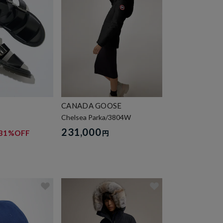
CANADA GOOSE
Chelsea Parka/3804W
231,000
31%OFF
円