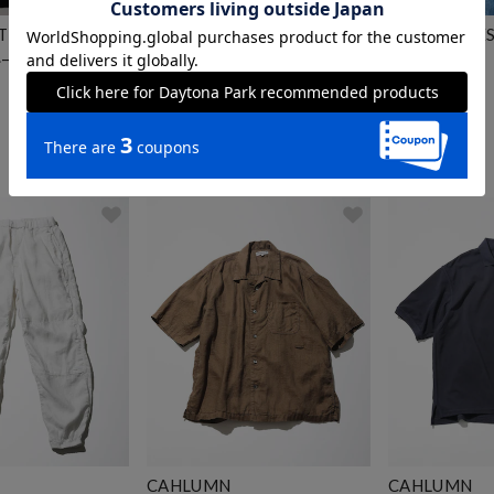
クーポン対象
クーポン対象
TRY CITY
SAINT JAMES
SAINT JAME
ルーネック Tシャツ
OUESSANT SOLID
OUESSANT
17,600
17,600
円
円
NEW
NEW
7
CAHLUMN
CAHLUMN