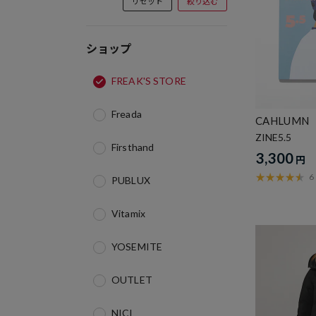
リセット
絞り込む
ショップ
FREAK'S STORE
Freada
CAHLUMN
ZINE5.5
Firsthand
3,300
円
6
PUBLUX
Vitamix
YOSEMITE
OUTLET
NICI