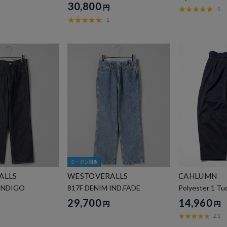
30,800
円
1
1
クーポン対象
ALLS
WESTOVERALLS
CAHLUMN
 INDIGO
817F DENIM IND.FADE
Polyester 1 Tu
29,700
14,960
円
円
21