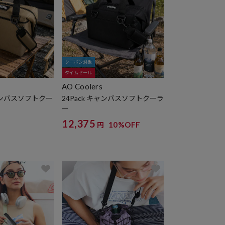
クーポン対象
タイムセール
AO Coolers
ャンバスソフトクー
24Pack キャンバスソフトクーラ
ー
12,375
10%OFF
円