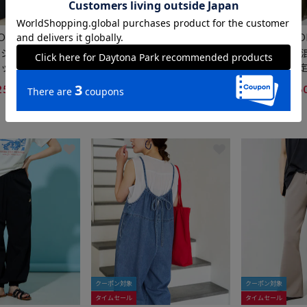
クーポン対象
クーポン対象
タイムセール
タイムセール
TORE
FREAK'S STORE
FREAK'S ST
シャー キャミ パ
Vネック フレンチ スリーブ パン
<接触冷感>麻混
アップ【限定展開】
ツ セットアップ(カットソー・パ
インワン【限
ンツ)【限定展開】
5,848
3,198
25%OFF
35%OFF
6
円
円
1
2
クーポン対象
クーポン対象
タイムセール
タイムセール