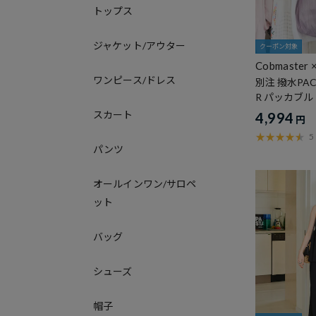
トップス
ジャケット/アウター
クーポン対象
Cobmaster 
ワンピース/ドレス
E
別注 撥水PACK
R パッカブ
スカート
4,994
円
5
パンツ
オールインワン/サロペ
ット
バッグ
シューズ
帽子