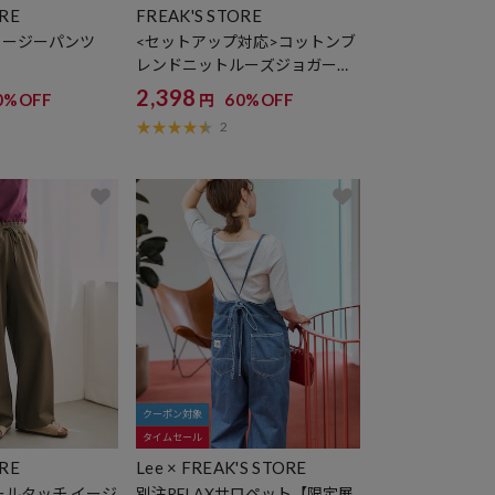
ORE
FREAK'S STORE
イージーパンツ
<セットアップ対応>コットンブ
レンドニットルーズジョガーパ
ンツ【限定展開】
2,398
0%OFF
60%OFF
円
2
クーポン対象
タイムセール
ORE
Lee × FREAK'S STORE
ールタッチ イージ
別注RELAXサロペット【限定展