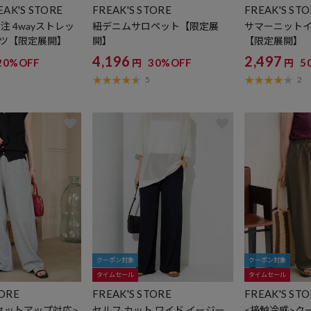
EAK'S STORE
FREAK'S STORE
FREAK'S ST
注 4wayストレッ
紐デニムサロペット【限定展
サマーニット
ツ【限定展開】
開】
【限定展開】
4,196
2,497
20%OFF
30%OFF
5
円
円
5
2
クーポン対象
クーポン対象
タイムセール
タイムセール
TORE
FREAK'S STORE
FREAK'S ST
セットアップ対応>
セルフ カット ワイド イージー
<接触冷感>ク