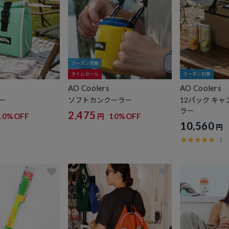
クーポン対象
タイムセール
クーポン対象
AO Coolers
AO Coolers
ー
ソフトカンクーラー
12パック キ
ラー
2,475
10%OFF
10%OFF
円
10,560
円
1