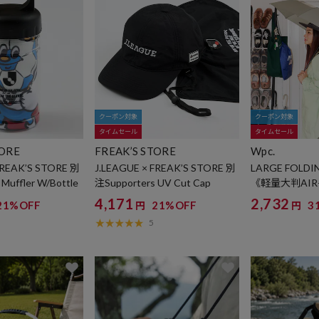
クーポン対象
クーポン対象
タイムセール
タイムセール
TORE
FREAK’S STORE
Wpc.
FREAK’S STORE 別
J.LEAGUE × FREAK’S STORE 別
LARGE FOLDI
Muffler W/Bottle
注Supporters UV Cut Cap
《軽量大判AIR
フォールディン
4,171
2,732
21%OFF
21%OFF
3
円
円
5