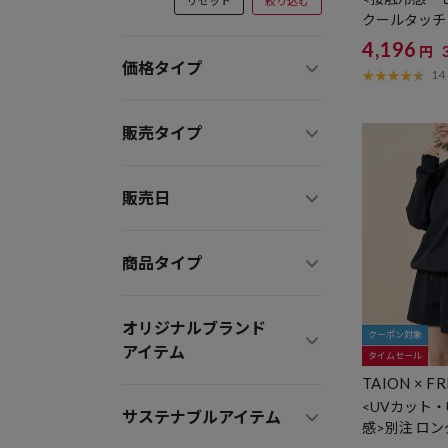
リセット
絞り込む
クールタッチ
定展開】
4,196
円
価格タイプ
14
販売タイプ
販売日
商品タイプ
オリジナルブランド
クーポン対象
アイテム
タイムセール
TAION × FR
<UVカット
サステナブルアイテム
感>別注 ロン