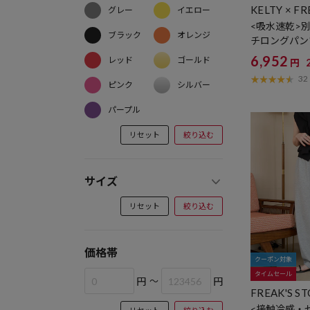
KELTY × FR
グレー
イエロー
<吸水速乾>別
ブラック
オレンジ
チロングパン
6,952
レッド
ゴールド
円
32
ピンク
シルバー
パープル
リセット
絞り込む
サイズ
リセット
絞り込む
価格帯
クーポン対象
タイムセール
円
～
円
FREAK'S S
<接触冷感・