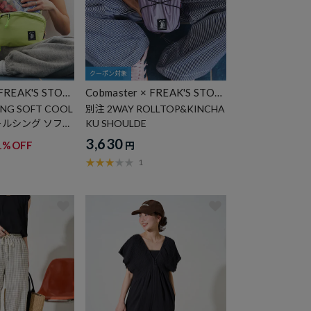
クーポン対象
 FREAK'S STOR
Cobmaster × FREAK'S STOR
E
NG SOFT COOL
別注 2WAY ROLLTOP&KINCHA
 クールシング ソフト
KU SHOULDE
グ【保冷】
3,630
1%OFF
円
1