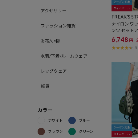
クーポン対象
タイムセール
アクセサリー
FREAK'S S
ナイロン ワッ
ファッション雑貨
ンツ セット
6,748
円
財布/小物
5
水着/下着/ルームウェア
レッグウェア
雑貨
カラー
ホワイト
ブルー
クーポン対象
ブラウン
グリーン
タイムセール