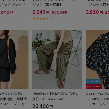
 ポンチ パンツ【限
パンツ【限定展開】
ーパンツ【限
2,249
3,850
30%OFF
50%OFF
3
円
円
2
クーポン対象
タイムセール
EAK'S STORE
Needles × FREAK'S STORE
Ocean Pacific
・吸水速乾・接触冷
別注 H.D. Track Pant
FREAK'S STORE
グ スリーブ トップ
ES / オーシ
23,100
円