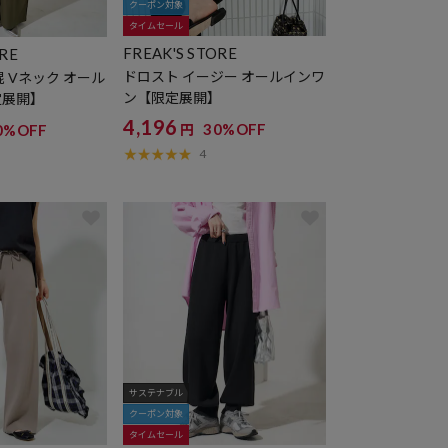
クーポン対象
タイムセール
FREAK'S STORE
ORE
ドロスト イージー オールインワ
 Vネック オール
ン【限定展開】
定展開】
4,196
30%OFF
0%OFF
円
4
サステナブル
クーポン対象
タイムセール