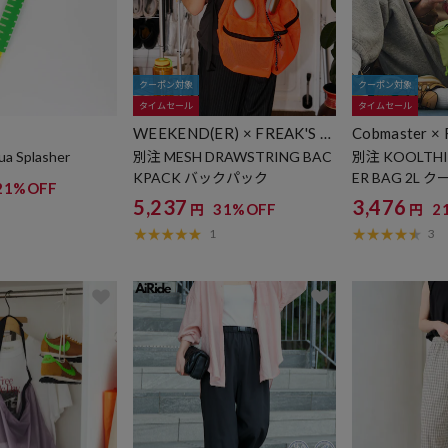
クーポン対象
クーポン対象
タイムセール
タイムセール
WEEKEND(ER) × FREAK'S S
Cobmaster ×
TORE
E
ua Splasher
別注 MESH DRAWSTRING BAC
別注 KOOLTHI
KPACK バックパック
ER BAG 2L
21%OFF
クーラーバッ
5,237
3,476
31%OFF
2
円
円
1
3