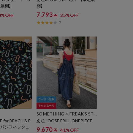
定展開】
開】
7,793
0%OFF
35%OFF
円
7
クーポン対象
タイムセール
SOMETHING × FREAK'S ST
ORE
 for BEACH & F
別注 LOOSE FRILL ONEPIECE
ャンパシフィック 別
9,670
41%OFF
円