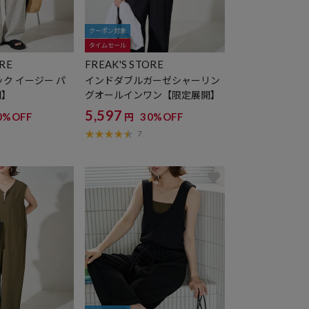
クーポン対象
タイムセール
ORE
FREAK'S STORE
ク イージー パ
インドダブルガーゼシャーリン
開】
グオールインワン【限定展開】
5,597
0%OFF
30%OFF
円
7