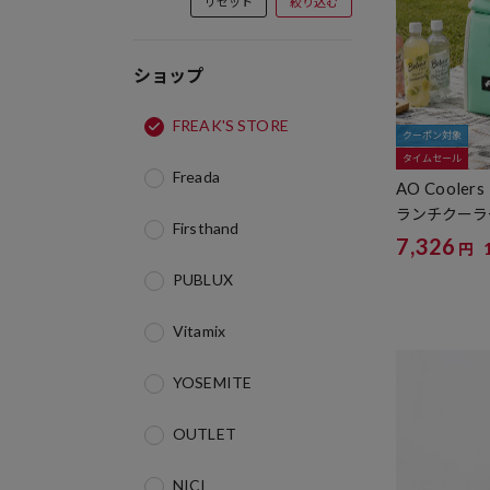
リセット
絞り込む
ショップ
FREAK'S STORE
クーポン対象
タイムセール
Freada
AO Coolers
ランチクーラ
Firsthand
7,326
円
PUBLUX
Vitamix
YOSEMITE
OUTLET
NICI