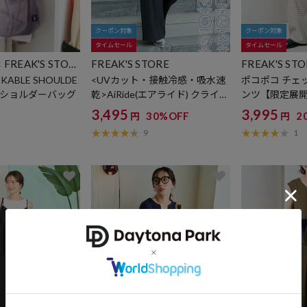
クーポン対象
クーポン対象
タイムセール
タイムセール
× FREAK'S STOR
FREAK'S STORE
FREAK'S ST
ABLE SHOULDE
<UVカット・接触冷感・吸水速
ポコポコ チェッ
ル ショルダーバッグ
乾>AiRide(エアライド) クライミ
ンツ【限定展
ング ロングパンツ【限定展開】
3,495
3,995
30%OFF
2
円
円
9
1