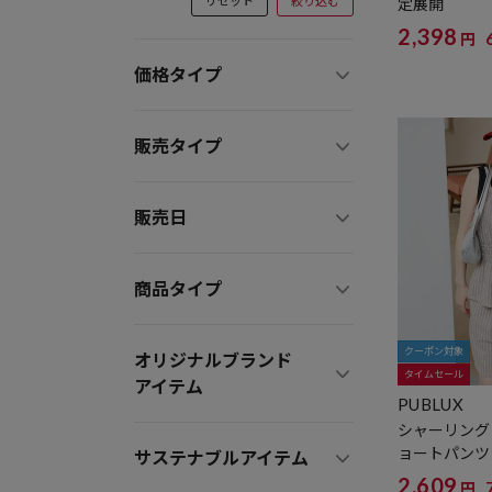
リセット
絞り込む
定展開
2,398
円
価格タイプ
販売タイプ
販売日
商品タイプ
クーポン対象
オリジナルブランド
タイムセール
アイテム
PUBLUX
シャーリング 
ョートパンツ
サステナブルアイテム
定展開
2,609
円