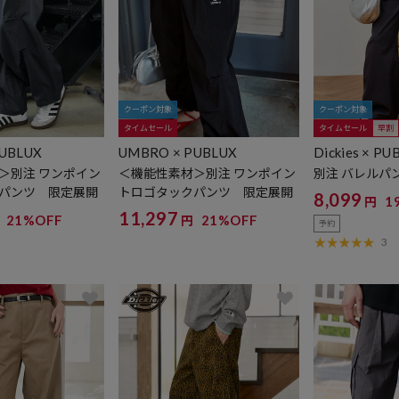
クーポン対象
クーポン対象
タイムセール
タイムセール
早割
UBLUX
UMBRO × PUBLUX
Dickies × PU
＞別注 ワンポイン
＜機能性素材＞別注 ワンポイン
別注 バレルパ
パンツ 限定展開
トロゴタックパンツ 限定展開
8,099
1
円
11,297
21%OFF
21%OFF
円
予約
3