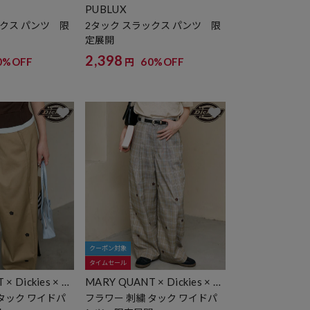
PUBLUX
ックス パンツ 限
2タック スラックス パンツ 限
定展開
2,398
0%OFF
60%OFF
円
クーポン対象
タイムセール
× Dickies × P
MARY QUANT × Dickies × P
UBLUX
タック ワイドパ
フラワー 刺繍 タック ワイドパ