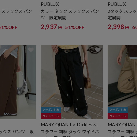
PUBLUX
PUBLUX
 スラックス パン
カラー タック スラックス パン
2タック スラ
ツ 限定展開
定展開
2,937
2,398
51%OFF
51%OFF
6
円
円
クーポン対象
クーポン対象
タイムセール
タイムセール
MARY QUANT × Dickies × P
MARY QUANT 
UBLUX
UBLUX
ックス パンツ 限
フラワー 刺繍 タック ワイドパ
フラワー 刺繍 