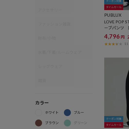
クーポン対象
タイムセール
アクセサリー
PUBLUX
LOVE POP
ファッション雑貨
ーブパンツ 
4,796
円
財布/小物
11
水着/下着/ルームウェア
レッグウェア
雑貨
カラー
ホワイト
ブルー
クーポン対象
ブラウン
グリーン
タイムセール