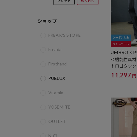
リセット
絞り込む
ショップ
FREAK'S STORE
クーポン対象
タイムセール
Freada
UMBRO × P
＜機能性素材
Firsthand
トロゴタック
11,297
円
PUBLUX
Vitamix
YOSEMITE
OUTLET
NICI