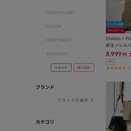
FREAK'S LAND
クーポン対象
FILSON
タイムセール
Dickies × 
FREE'S MART
別注 バレル
8,999
Waterfront
円
予約
リセット
絞り込む
3
ブランド
ブランドを選択
カテゴリ