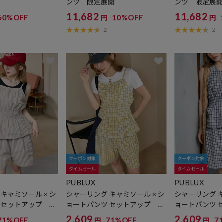
ンツ 限定展開
ンツ 限定展
11,682
11,682
60%OFF
10%OFF
円
円
2
2
クーポン対象
クーポン対象
タイムセール
タイムセール
PUBLUX
PUBLUX
キャミソール × シ
シャーリング キャミソール × シ
シャーリング キ
 セットアップ 限
ョートパンツ セットアップ 限
ョートパンツ 
定展開
定展開
2,609
2,609
71%OFF
71%OFF
7
円
円