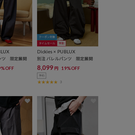
クーポン対象
タイムセール
早割
BLUX
Dickies × PUBLUX
ンツ 限定展開
別注 バレルパンツ 限定展開
8,099
9%OFF
19%OFF
円
予約
3