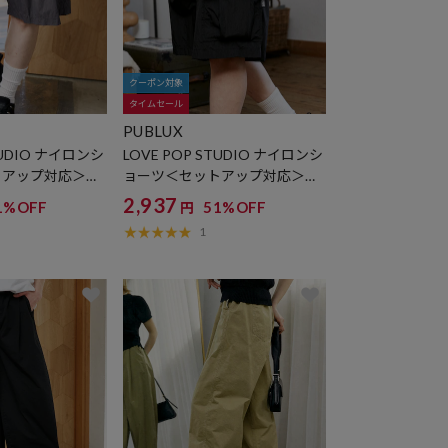
クーポン対象
タイムセール
PUBLUX
TUDIO ナイロンシ
LOVE POP STUDIO ナイロンシ
トアップ対応＞
ョーツ＜セットアップ対応＞
限定展開
2,937
1%OFF
51%OFF
円
1