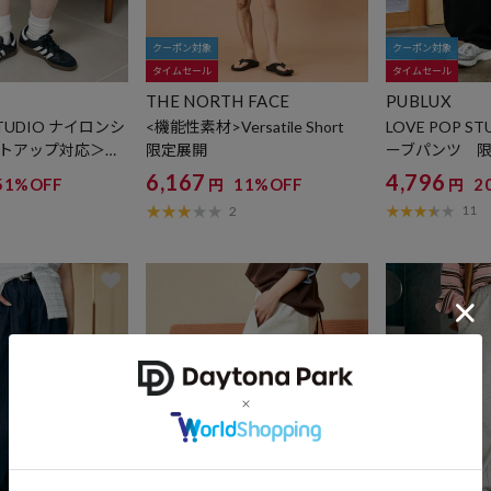
クーポン対象
クーポン対象
タイムセール
タイムセール
THE NORTH FACE
PUBLUX
STUDIO ナイロンシ
<機能性素材>Versatile Short
LOVE POP 
ットアップ対応＞
限定展開
ーブパンツ 
6,167
4,796
51%OFF
11%OFF
2
円
円
11
2