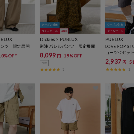
クーポン対象
クーポン対象
タイムセール
早割
タイムセール
PUBLUX
Dickies × PUBLUX
PUBLUX
パンツ 限定展開
別注 バレルパンツ 限定展開
LOVE POP S
ョーツ＜セッ
8,099
10%OFF
19%OFF
円
限定展開
2,937
5
円
予約
3
1