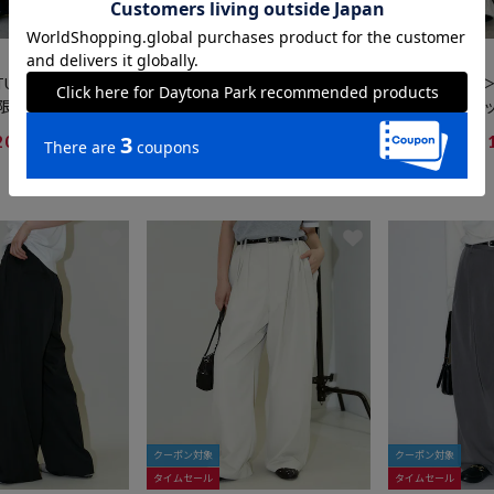
クーポン対象
クーポン対象
タイムセール
タイムセール
PUBLUX
PUBLUX
 STUDIO タックカ
＜機能性素材＞LOVE POP STU
＜機能性素材＞LO
限定展開
DIO カーブカットパンツ 限定
DIO カーブ
展開
展開
4,136
4,136
20%OFF
31%OFF
3
円
円
5
5
クーポン対象
クーポン対象
タイムセール
タイムセール