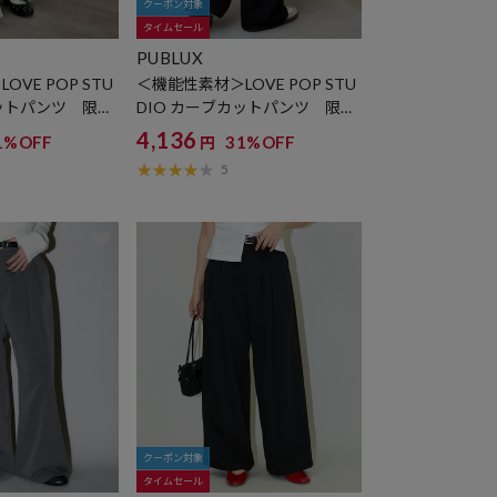
クーポン対象
タイムセール
PUBLUX
VE POP STU
＜機能性素材＞LOVE POP STU
カットパンツ 限定
DIO カーブカットパンツ 限定
展開
4,136
1%OFF
31%OFF
円
5
クーポン対象
タイムセール