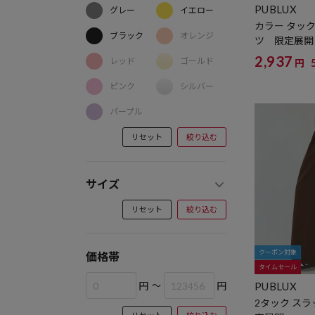
PUBLUX
グレー
イエロー
カラー タック
ブラック
オレンジ
ツ 限定展開
2,937
レッド
ゴールド
円
ピンク
シルバー
パープル
リセット
絞り込む
サイズ
リセット
絞り込む
クーポン対象
価格帯
タイムセール
円
～
円
PUBLUX
2タック スラ