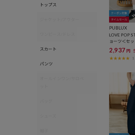
トップス
クーポン対象
ジャケット/アウター
タイムセール
PUBLUX
ワンピース/ドレス
LOVE POP 
ョーツ＜セ
限定展開
2,937
スカート
円
1
パンツ
オールインワン/サロペ
ット
バッグ
シューズ
帽子