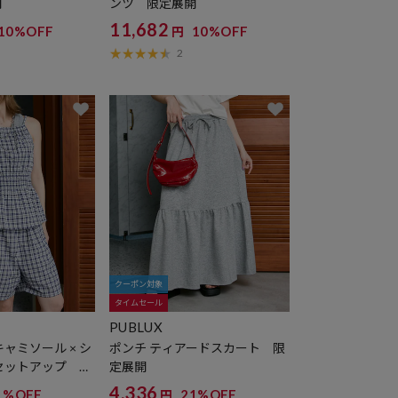
開
ンツ 限定展開
11,682
10%OFF
10%OFF
円
2
クーポン対象
タイムセール
PUBLUX
ャミソール × シ
ポンチ ティアードスカート 限
セットアップ 限
定展開
4,336
1%OFF
21%OFF
円