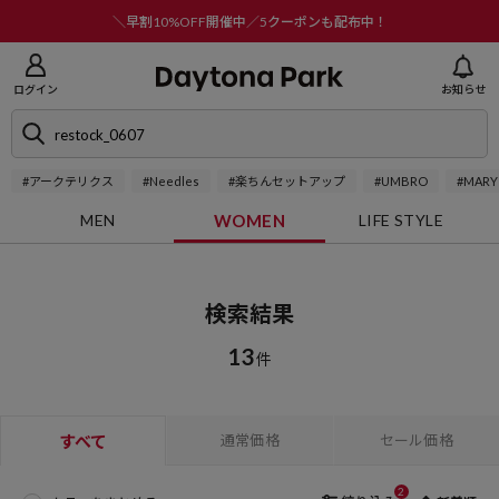
ニューを閉じる
＼早割10%OFF開催中／5クーポンも配布中！
ログイン
お知らせ
#アークテリクス
#Needles
#楽ちんセットアップ
#UMBRO
#MARY
MEN
WOMEN
LIFE STYLE
検索結果
13
件
すべて
通常価格
セール価格
2