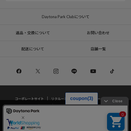
Daytona Park Clubについて
返品・交換について
お問い合わせ
配送について
店舗一覧
コーポレートサイト
リクルート
サステナブルマークについて
プライバシーポリシー
特定商取引法・古物営業法に基づく表記
当サイトでは利用体験の向上およびコンテンツの最適な提供、トラフィック
の分析を目的としてCookieを使用しています。
サイトの閲覧を継続された場合、Cookieの利用に同意したことものといたし
Copyright © DAYTONA INTERNATIONAL Co.,Ltd All Rights Reserved.
ます。