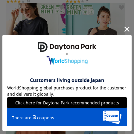
28
7
クーポン対象
クーポン対象
アウトレット
アウトレット
FREAK'S STORE
FREAK'S STORE
<抗菌・防臭・接触冷感>MINT クルー
<抗菌・防臭・接触冷感>MINT クルー
ネック 半袖 Tシャツ【限定展開】
ネック 半袖 Tシャツ【限定展開】
1,795
1,795
40%OFF
40%OFF
円
円
7
7