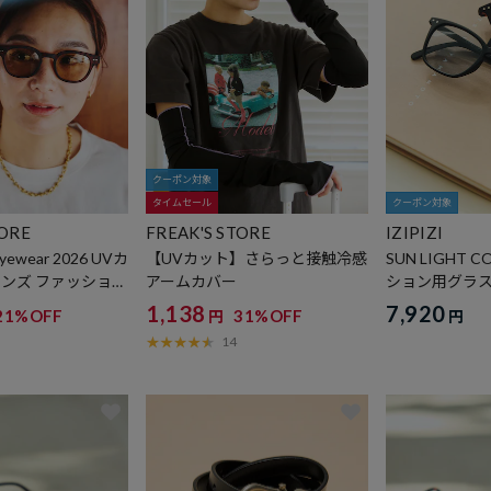
クーポン対象
タイムセール
クーポン対象
TORE
FREAK'S STORE
IZIPIZI
yewear 2026 UVカ
【UVカット】さらっと接触冷感
SUN LIGHT C
レンズ ファッション
アームカバー
ション用グラ
1,138
7,920
21%OFF
31%OFF
円
円
14