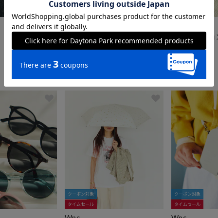
クーポン対象
クーポン対象
OWNDAYS
IZIPIZI
OWNDAYS × FREAK'S STORE /
#C ファッシ
オンデーズ コラボ サングラス T
7,920
円
he URBAN TRAD model
10,000
円
クーポン対象
クーポン対象
タイムセール
タイムセール
Wpc.
Wpc.