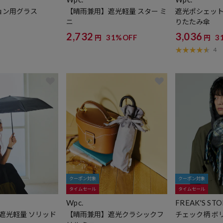
ション用グラス
【晴雨兼用】遮光軽量 スター ミ
遮光ポシェットt
ニ
りたたみ傘
2,732
3,036
31%OFF
3
円
円
4
クーポン対象
クーポン対象
タイムセール
タイムセール
Wpc.
FREAK'S ST
遮光軽量 ソリッド
【晴雨兼用】遮光クラシックフ
チェック柄 ボ