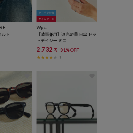
クーポン対象
タイムセール
ORE
Wpc.
ベルト
【晴雨兼用】遮光軽量 日傘 ドッ
トデイジー ミニ
2,732
31%OFF
円
1