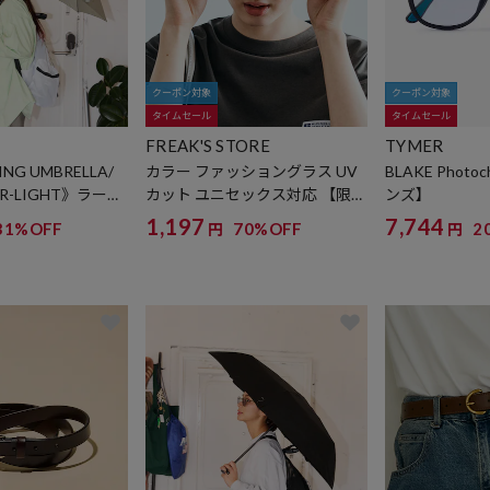
クーポン対象
クーポン対象
タイムセール
タイムセール
FREAK'S STORE
TYMER
ING UMBRELLA/
カラー ファッショングラス UV
BLAKE Photo
R-LIGHT》ラージ
カット ユニセックス対応 【限定
ンズ】
ング アンブレラ
展開】
1,197
7,744
31%OFF
70%OFF
2
円
円