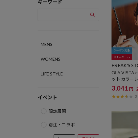
キーワード
MENS
クーポン対象
タイムセール
WOMENS
FREAK'S S
OLA VISTA e
LIFE STYLE
ット カラー
用グラス
3,041
円
3
イベント
限定展開
別注・コラボ