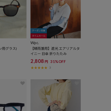
クーポン対象
タイムセール
Wpc.
ン用グラス)
【晴雨兼用】遮光 エアリアルタ
イニー 日傘 折りたたみ
2,808
31%OFF
円
3