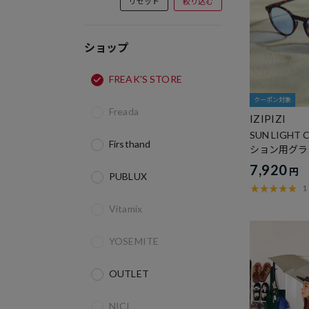
リセット
絞り込む
ショップ
FREAK'S STORE
クーポン対象
Freada
IZIPIZI
SUN LIGHT
Firsthand
ション用グラ
7,920
円
PUBLUX
1
Vitamix
YOSEMITE
OUTLET
NICI