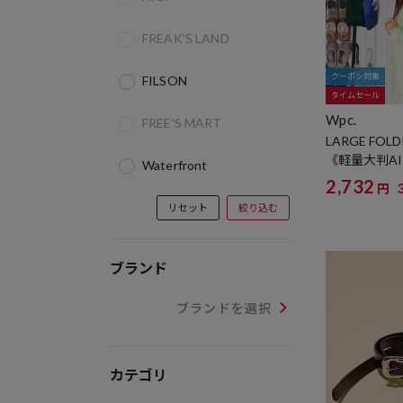
FREAK'S LAND
クーポン対象
FILSON
タイムセール
Wpc.
FREE'S MART
LARGE FOLD
《軽量大判AI
Waterfront
フォールディ
2,732
円
リセット
絞り込む
ブランド
ブランドを選択
カテゴリ