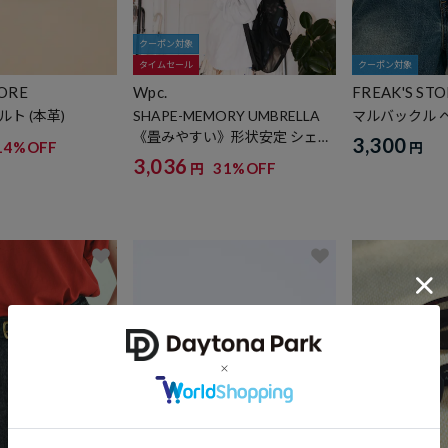
クーポン対象
タイムセール
クーポン対象
TORE
Wpc.
FREAK'S ST
ト (本革)
SHAPE-MEMORY UMBRELLA
マルバックル 
《畳みやすい》形状安定 シェイ
3,300
14%OFF
円
プメモリー アンブレラ
3,036
31%OFF
円