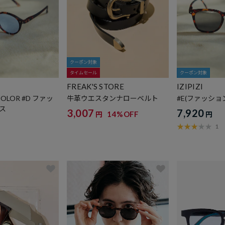
クーポン対象
タイムセール
クーポン対象
FREAK'S STORE
IZIPIZI
 COLOR #D ファッ
牛革ウエスタンナローベルト
#E(ファッショ
ス
3,007
7,920
14%OFF
円
円
1