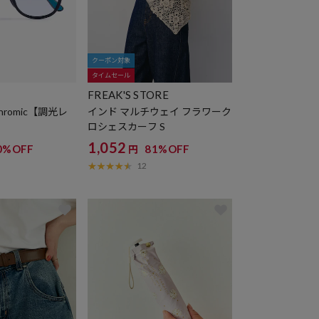
クーポン対象
タイムセール
FREAK'S STORE
chromic【調光レ
インド マルチウェイ フラワーク
ロシェスカーフ S
1,052
0%OFF
81%OFF
円
12