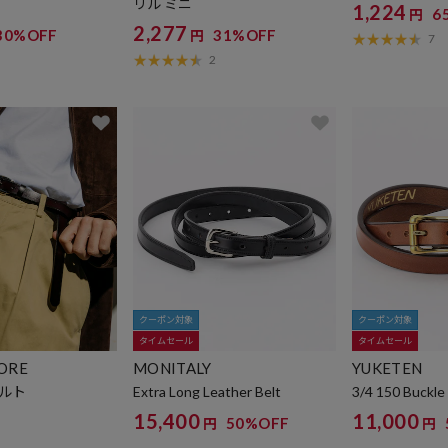
リル ミニ
1,224
6
円
2,277
30%OFF
31%OFF
円
7
2
クーポン対象
クーポン対象
タイムセール
タイムセール
TORE
MONITALY
YUKETEN
ルト
Extra Long Leather Belt
3/4 150 Buckle
15,400
11,000
50%OFF
円
円