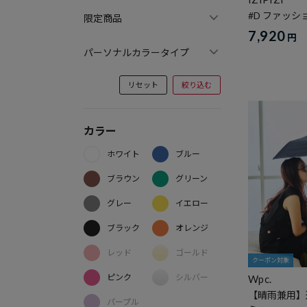
#D ファッ
限定商品
7,920
円
パーソナルカラータイプ
リセット
絞り込む
カラー
ホワイト
ブルー
ブラウン
グリーン
グレー
イエロー
ブラック
オレンジ
レッド
ゴールド
クーポン対象
ピンク
シルバー
Wpc.
【晴雨兼用】
パープル