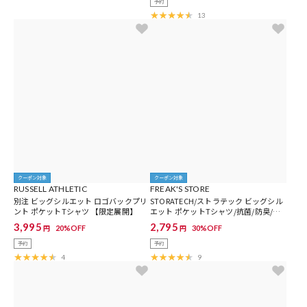
予約
13
クーポン対象
クーポン対象
RUSSELL ATHLETIC
FREAK'S STORE
別注 ビッグシルエット ロゴバックプリ
STORATECH/ストラテック ビッグシル
ント ポケットTシャツ 【限定展開】
エット ポケットTシャツ/抗菌/防臭/制
菌/UVカット/接触冷感/吸水速乾 【限定
3,995
2,795
20%OFF
30%OFF
円
円
展開】
予約
予約
4
9