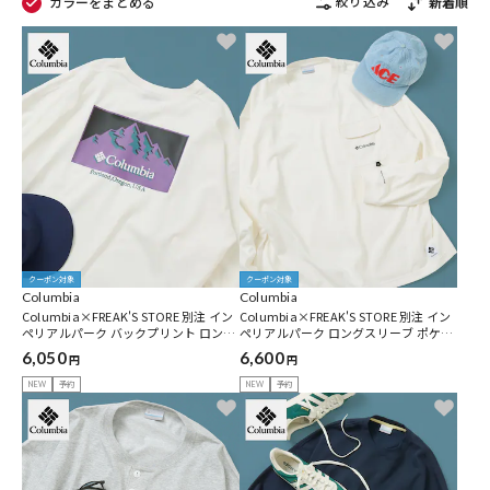
絞り込み
カラーをまとめる
新着順
クーポン対象
クーポン対象
Columbia
Columbia
Columbia×FREAK'S STORE 別注 イン
Columbia×FREAK'S STORE 別注 イン
ペリアルパーク バックプリント ロング
ペリアルパーク ロングスリーブ ポケッ
スリーブTシャツ 【限定展開】
トTシャツ 【限定展開】
6,050
6,600
円
円
NEW
予約
NEW
予約