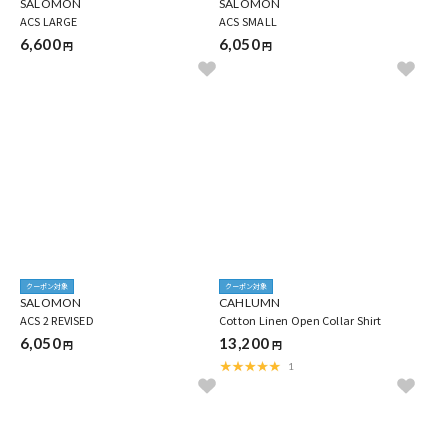
SALOMON
SALOMON
ACS LARGE
ACS SMALL
6,600
6,050
円
円
クーポン対象
クーポン対象
SALOMON
CAHLUMN
ACS 2 REVISED
Cotton Linen Open Collar Shirt
6,050
13,200
円
円
1