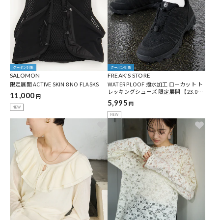
クーポン対象
クーポン対象
SALOMON
FREAK'S STORE
限定展開 ACTIVE SKIN 8 NO FLASKS
WATER PLOOF 撥水加工 ローカット ト
レッキングシューズ 限定展開 【23.0c
11,000
円
m~28.0cm】
5,995
円
NEW
NEW