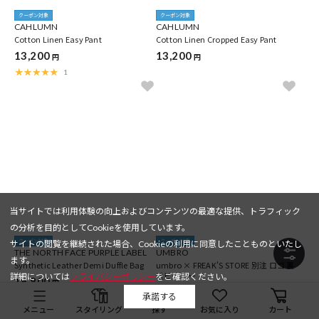
クーポン対象
クーポン対象
CAHLUMN
CAHLUMN
Cotton Linen Easy Pant
Cotton Linen Cropped Easy Pant
13,200
13,200
円
円
1
当サイトでは利用体験の向上およびコンテンツの最適な提供、トラフィック
の分析を目的としてCookieを使用しています。
クーポン対象
クーポン対象
サイトの閲覧を継続された場合、Cookieの利用に同意したことものといたし
THE NORTH FACE PURPLE LABEL
UMBRO
ます。
Synthetic Leather Demi Duffle Bag
umbro × FREAK'S STORE 別注 ロゴ 裏
毛ビーニー
詳細については
プライバシーポリシー
をご確認ください。
19,800
円
4,950
円
承諾する
メニュー
スタイリング
探す
お気に入り
カート