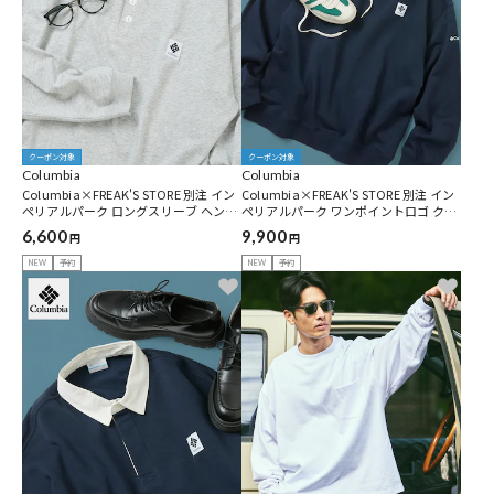
クーポン対象
クーポン対象
Columbia
Columbia
Columbia×FREAK'S STORE 別注 イン
Columbia×FREAK'S STORE 別注 イン
ペリアルパーク ロングスリーブ ヘンリ
ペリアルパーク ワンポイントロゴ クル
ーネックTシャツ 【限定展開】
ーネックスウェット 【限定展開】
6,600
9,900
円
円
NEW
予約
NEW
予約