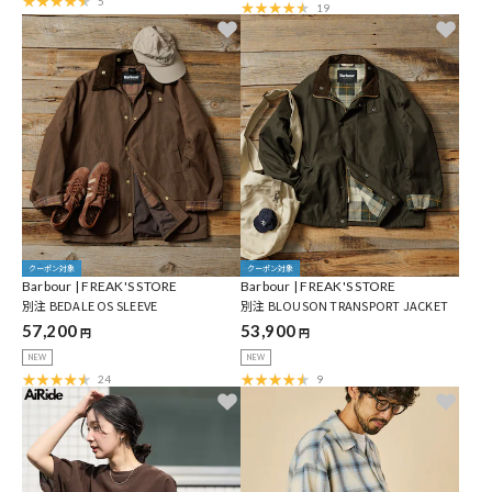
5
19
クーポン対象
クーポン対象
Barbour | FREAK'S STORE
Barbour | FREAK'S STORE
別注 BEDALE OS SLEEVE
別注 BLOUSON TRANSPORT JACKET
57,200
53,900
円
円
NEW
NEW
24
9