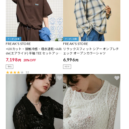
クーポン対象
クーポン対象
FREAK'S STORE
FREAK'S STORE
<UVカット・接触冷感・吸水速乾>AiRi
リラックスフィット シアー オンブレチ
de(エアライド) 半袖 TEE セットアップ
ェック オープンカラーシャツ
【限定展開】
7,198
6,996
20%OFF
円
円
予約
NEW
32