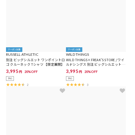
クーポン対象
クーポン対象
RUSSELL ATHLETIC
WILD THINGS
別注 ビッグシルエット ワンポイントロ
WILD THINGS×FREAK'S STORE / ワイ
ゴ クルーネック Tシャツ 【限定展開】
ルドシングス 別注 ビッグシルエット ロ
ゴバックプリント クルーネック Tシャ
3,995
3,995
20%OFF
20%OFF
円
円
ツ 【限定展開】
予約
予約
2
3