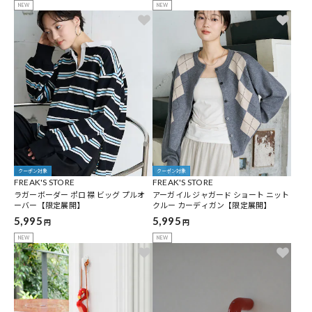
NEW
NEW
クーポン対象
クーポン対象
FREAK'S STORE
FREAK'S STORE
ラガーボーダー ポロ 襟 ビッグ プルオ
アーガイル ジャガード ショート ニット
ーバー【限定展開】
クルー カーディガン【限定展開】
5,995
5,995
円
円
NEW
NEW