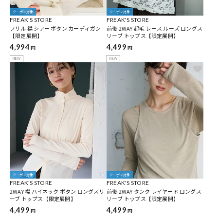
クーポン対象
クーポン対象
FREAK'S STORE
FREAK'S STORE
フリル 襟 シアー ボタン カーディガン
前後 2WAY 起毛 レース ルーズ ロングス
【限定展開】
リーブ トップス【限定展開】
4,994
4,499
円
円
NEW
NEW
クーポン対象
クーポン対象
FREAK'S STORE
FREAK'S STORE
2WAY 襟 ハイネック ボタン ロングスリ
前後 2WAY タンク レイヤード ロングス
ーブ トップス【限定展開】
リーブ トップス【限定展開】
4,499
4,499
円
円