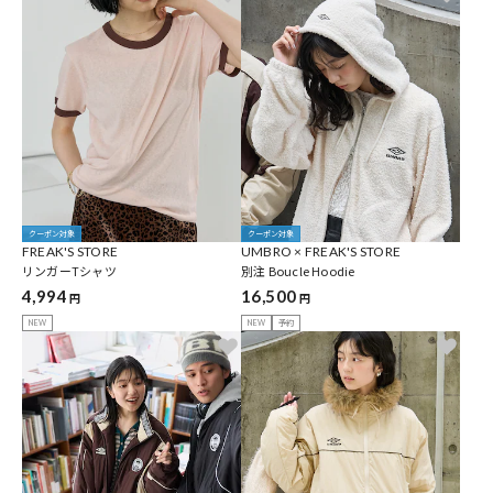
クーポン対象
クーポン対象
FREAK'S STORE
UMBRO × FREAK'S STORE
リンガーTシャツ
別注 Boucle Hoodie
4,994
16,500
円
円
NEW
NEW
予約