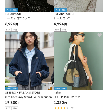
クーポン対象
クーポン対象
FREAK'S STORE
FREAK'S STORE
レース ポロブラウス
レース ロンT
6,996
4,994
円
円
NEW
予約
NEW
予約
クーポン対象
クーポン対象
UMBRO × FREAK'S STORE
nahe
別注 Corduroy Stand Collar Blouson
SHOPPER エコバッグ
19,800
1,320
円
円
32
NEW
予約