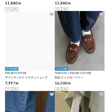
11,880
11,880
円
円
NEW
予約
NEW
予約
クーポン対象
クーポン対象
FREAK'S STORE
HARUTA × FREAK'S STORE
ポインテッドトゥ サテンシューズ
別注 ビットローファー
7,997
16,500
円
円
NEW
予約
NEW
予約