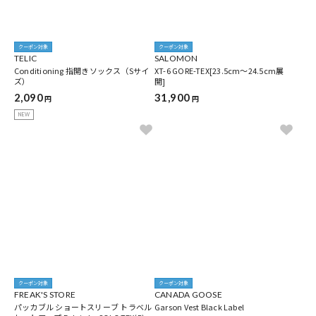
クーポン対象
クーポン対象
TELIC
SALOMON
Conditioning 指開きソックス（Sサイ
XT-6 GORE-TEX[23.5cm～24.5cm展
ズ）
開]
2,090
31,900
円
円
NEW
クーポン対象
クーポン対象
FREAK'S STORE
CANADA GOOSE
パッカブル ショートスリーブ トラベル
Garson Vest Black Label