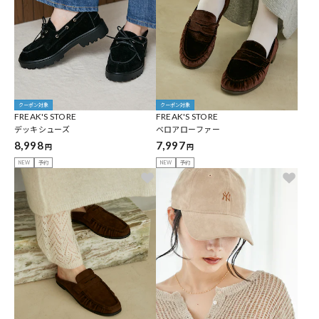
クーポン対象
クーポン対象
FREAK'S STORE
FREAK'S STORE
デッキシューズ
ベロアローファー
8,998
7,997
円
円
NEW
予約
NEW
予約