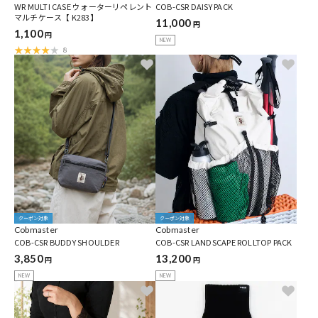
WR MULTI CASE ウォーターリペレント
COB-CSR DAISY PACK
マルチケース【 K283】
11,000
円
1,100
円
NEW
8
クーポン対象
クーポン対象
Cobmaster
Cobmaster
COB-CSR BUDDY SHOULDER
COB-CSR LANDSCAPE ROLLTOP PACK
3,850
13,200
円
円
NEW
NEW