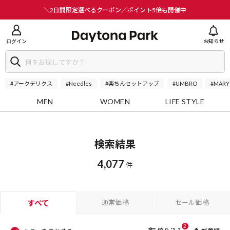
ニューを閉じる
＼2日間限定選べるクーポン／ポイント5倍も開催中
ログイン
お知らせ
#アークテリクス
#Needles
#楽ちんセットアップ
#UMBRO
#MARY
MEN
WOMEN
LIFE STYLE
検索結果
4,077
件
すべて
通常価格
セール価格
2