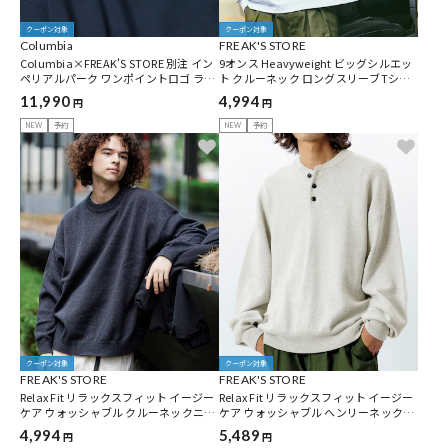
クーポン対象
クーポン対象
Columbia
FREAK'S STORE
Columbia×FREAK'S STORE 別注 イン
9オンス Heavyweight ビッグシルエッ
ペリアルパーク ワンポイントロゴ ラグ
ト クルーネック ロングスリーブTシャ
ビーシャツ 【限定展開】
ツ 【限定展開】
11,990
4,994
円
円
NEW
予約
NEW
予約
クーポン対象
クーポン対象
FREAK'S STORE
FREAK'S STORE
Relax Fit リラックスフィット イージー
Relax Fit リラックスフィット イージー
ケア ウォッシャブル クルーネックニッ
ケア ウォッシャブル ヘンリーネックニ
ト【限定展開】
ット 【限定展開】
4,994
5,489
円
円