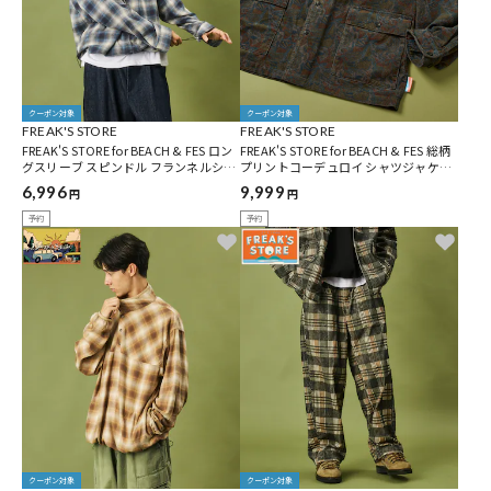
クーポン対象
クーポン対象
FREAK'S STORE
FREAK'S STORE
FREAK'S STORE for BEACH & FES ロン
FREAK'S STORE for BEACH & FES 総柄
グスリーブ スピンドル フランネルシャ
プリントコーデュロイ シャツジャケッ
ツ
ト [セットアップ対応]
6,996
9,999
円
円
予約
予約
クーポン対象
クーポン対象