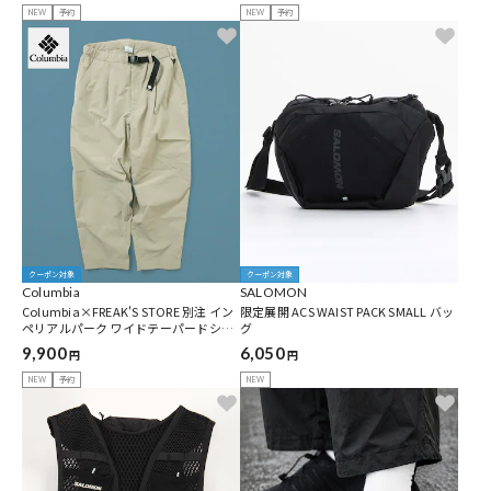
NEW
予約
NEW
予約
クーポン対象
クーポン対象
Columbia
SALOMON
Columbia×FREAK'S STORE 別注 イン
限定展開 ACS WAIST PACK SMALL バッ
ペリアルパーク ワイドテーパードシル
グ
エット クライミングパンツ【限定展
9,900
6,050
円
円
開】
NEW
予約
NEW