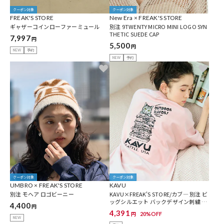
クーポン対象
クーポン対象
FREAK'S STORE
New Era × FREAK'S STORE
ギャザーコインローファーミュール
別注 9TWENTY MICRO MINI LOGO SYN
THETIC SUEDE CAP
7,997
円
5,500
円
NEW
予約
NEW
予約
クーポン対象
クーポン対象
UMBRO × FREAK'S STORE
KAVU
別注 モヘア ロゴビーニー
KAVU×FREAK'S STORE/カブ― 別注 ビ
ッグシルエット バックデザイン刺繍 ク
4,400
円
ルーネック Tシャツ / Burger Cat【限定
4,391
20%OFF
円
展開】
NEW