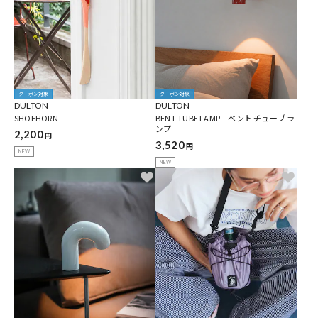
クーポン対象
クーポン対象
DULTON
DULTON
SHOEHORN
BENT TUBE LAMP ベント チューブ ラ
ンプ
2,200
円
3,520
円
NEW
NEW