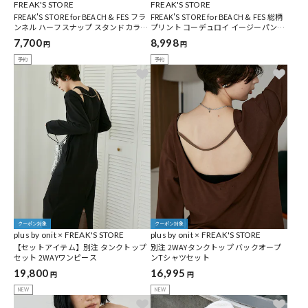
FREAK'S STORE
FREAK'S STORE
FREAK'S STORE for BEACH & FES フラ
FREAK'S STORE for BEACH & FES 総柄
ンネル ハーフスナップ スタンドカラー
プリント コーデュロイ イージーパンツ
POシャツ
[セットアップ対応]
7,700
8,998
円
円
予約
予約
クーポン対象
クーポン対象
plus by onit × FREAK'S STORE
plus by onit × FREAK'S STORE
【セットアイテム】別注 タンクトップ
別注 2WAYタンクトップ バックオープ
セット 2WAYワンピース
ンTシャツセット
19,800
16,995
円
円
NEW
NEW