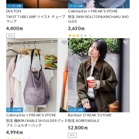
クーポン対象
クーポン対象
DULTON
Cobmaster × FREAK'S STORE
TWIST TUBE LAMP ツイスト チューブ
別注 2WAY ROLLTOP&KINCHAKU SHO
ランプ
ULDE
4,400
3,630
円
円
1
NEW
クーポン対象
クーポン対象
Cobmaster × FREAK'S STORE
Barbour | FREAK'S STORE
別注 撥水PACKABLE SHOULDER パッカ
別注 BORROWDALE
ブル ショルダーバッグ
52,800
円
4,994
円
NEW