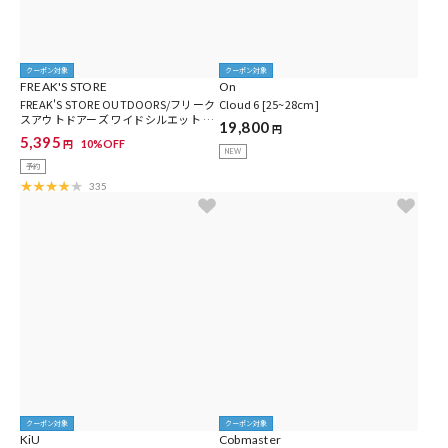
クーポン対象
クーポン対象
FREAK'S STORE
On
FREAK'S STORE OUTDOORS/フリーク
Cloud 6 [25~28cm]
スアウトドアーズ ワイドシルエット ク
19,800
円
ライミングパンツ/デニム/チノ【限定
5,395
10%OFF
円
展開】
NEW
予約
335
クーポン対象
クーポン対象
KiU
Cobmaster