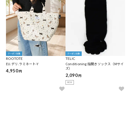
クーポン対象
クーポン対象
ROOTOTE
TELIC
EU.デリ.ラミネート-Y
Conditioning 指開きソックス（Mサイ
ズ）
4,950
円
2,090
円
NEW