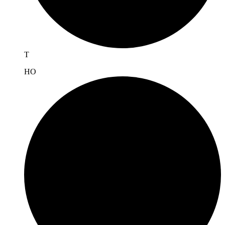
T
H
O