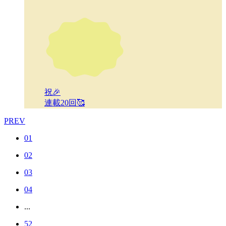
祝🎉
連載20回🥰
PREV
01
02
03
04
...
52