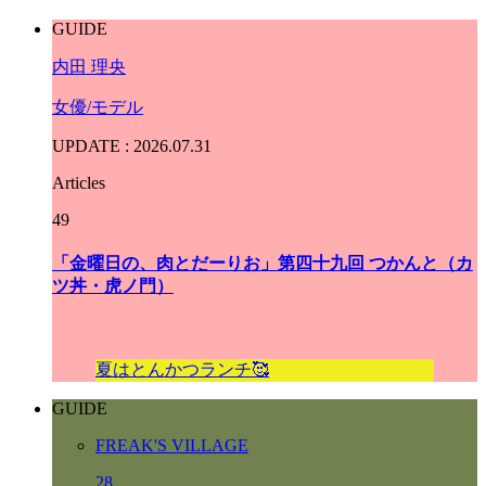
GUIDE
内田 理央
女優/モデル
UPDATE : 2026.07.31
Articles
49
「金曜日の、肉とだーりお」第四十九回 つかんと（カ
ツ丼・虎ノ門）
夏はとんかつランチ🥰
GUIDE
F
R
E
A
K
'
S
V
I
L
L
A
G
E
28