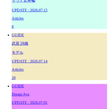
サウナ女将🎧
UPDATE : 2026.07.15
Articles
8
GUIDE
武居 詩織
モデル
UPDATE : 2026.07.14
Articles
20
GUIDE
Dream Aya
UPDATE : 2026.07.01