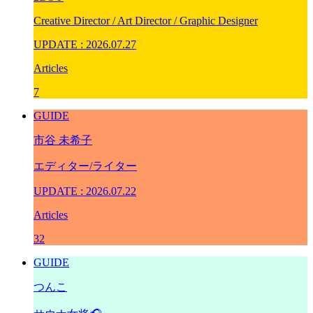
Creative Director / Art Director / Graphic Designer
UPDATE : 2026.07.27
Articles
7
GUIDE
市⾕ 未希⼦
エディター/ライター
UPDATE : 2026.07.22
Articles
32
GUIDE
つんこ