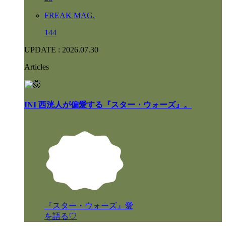
F
R
E
A
K
M
A
G
.
144
UPDATE : 2026.07.30
Articles
INI 西洸人が偏愛する『スター・ウォーズ』。
『スター・ウォーズ』愛
を語る♡