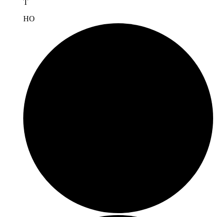
T
H
O