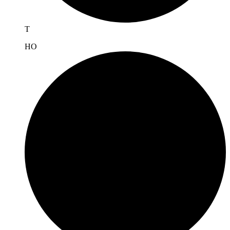
T
H
O