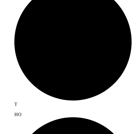
T
H
O