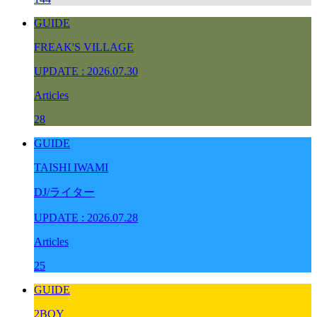
GUIDE
FREAK'S VILLAGE
UPDATE : 2026.07.30
Articles
28
GUIDE
TAISHI IWAMI
DJ/ライター
UPDATE : 2026.07.28
Articles
25
GUIDE
2BOY