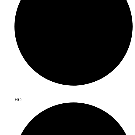
T
H
O