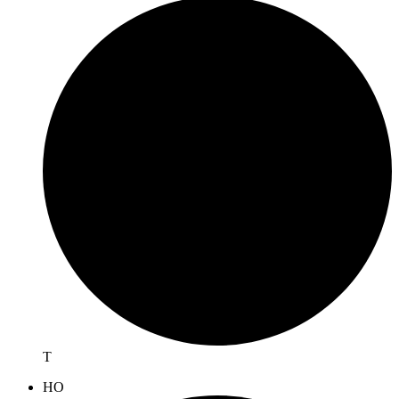
T
H
O