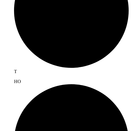
T
H
O