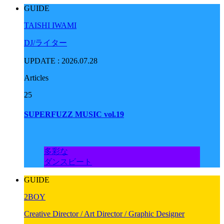
GUIDE
TAISHI IWAMI
DJ/ライター
UPDATE : 2026.07.28
Articles
25
SUPERFUZZ MUSIC vol.19
多彩な
ダンスビート
GUIDE
2BOY
Creative Director / Art Director / Graphic Designer