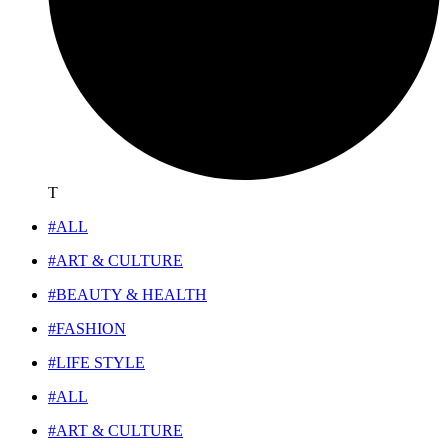
T
#ALL
#ART & CULTURE
#BEAUTY & HEALTH
#FASHION
#LIFE STYLE
#ALL
#ART & CULTURE