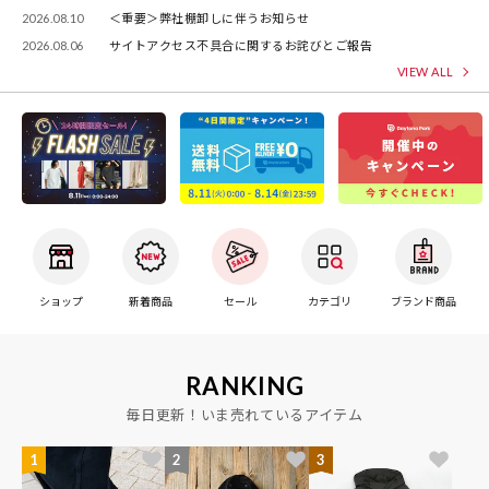
2026.08.10
＜重要＞弊社棚卸しに伴うお知らせ
2026.08.06
サイトアクセス不具合に関するお詫びとご報告
VIEW ALL
ショップ
新着商品
セール
カテゴリ
ブランド商品
RANKING
毎日更新！いま売れているアイテム
1
2
3