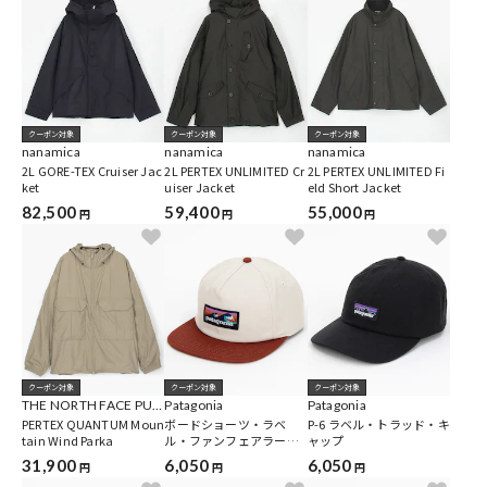
クーポン対象
クーポン対象
クーポン対象
nanamica
nanamica
nanamica
2L GORE-TEX Cruiser Jac
2L PERTEX UNLIMITED Cr
2L PERTEX UNLIMITED Fi
ket
uiser Jacket
eld Short Jacket
82,500
59,400
55,000
円
円
円
クーポン対象
クーポン対象
クーポン対象
THE NORTH FACE PUR
Patagonia
Patagonia
PLE LABEL
PERTEX QUANTUM Moun
ボードショーツ・ラベ
P-6 ラベル・トラッド・キ
tain Wind Parka
ル・ファンフェアラー・
ャップ
キャップ
31,900
6,050
6,050
円
円
円