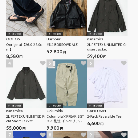
クーポン対象
クーポン対象
クーポン対象
OOFOS
Barbour
nanamica
Ooriginal【26.0-28.0c
別注 BORROWDALE
2L PERTEX UNLIMITED Cr
m】
uiser Jacket
52,800
円
8,580
59,400
円
円
4
5
6
クーポン対象
クーポン対象
クーポン対象
nanamica
Columbia
CAHLUMN
2L PERTEX UNLIMITED Fi
Columbia×FREAK'S ST
2-Pack Reversible Tee
eld Short Jacket
ORE 別注 インペリアルパ
6,600
円
ーク ワイドテーパードシ
55,000
9,900
円
円
ルエット クライミングパ
ンツ【限定展開】
7
8
9