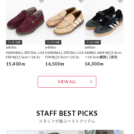
クーポン対象
クーポン対象
クーポン対象
adidas
adidas
adidas
HANDBALL SPEZIAL LOA
HANDBALL SPEZIAL LOA
SAMBA JANE W[23.0cm
FER W[22.5cm～24.5cm
FER W[23.0cm～24.5cm
～24.5cm展開]【限定展
展開]【限定展開】
展開]【限定展開】
開】
15,400
16,500
14,300
円
円
円
VIEW ALL
STAFF BEST PICKS
スタッフが選ぶベストアイテム