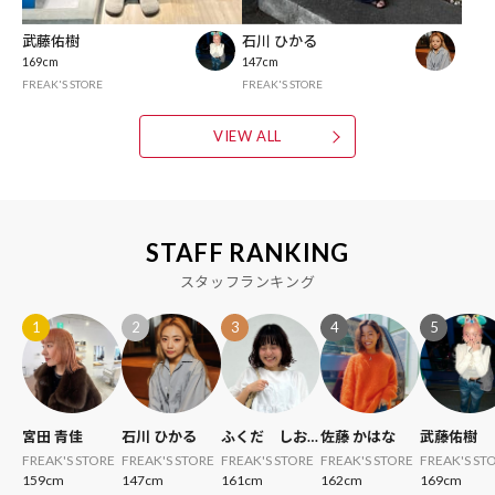
武藤佑樹
石川 ひかる
169cm
147cm
FREAK'S STORE
FREAK'S STORE
VIEW ALL
STAFF RANKING
スタッフランキング
1
2
3
4
5
宮田 青佳
石川 ひかる
ふくだ しお
佐藤 かはな
武藤佑樹
り
FREAK'S STORE
FREAK'S STORE
FREAK'S STORE
FREAK'S STORE
FREAK'S ST
159cm
147cm
161cm
162cm
169cm