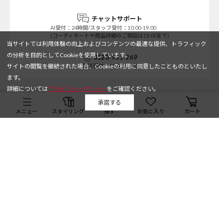
チャットサポート
AI受付：24時間/スタッフ受付：10:00-19:00
(コーディネートや商品詳細のご相談は18:00まで)
当サイトでは利用体験の向上およびコンテンツの最適な提供、トラフィック
の分析を目的としてCookieを使用しています。
0120-951-269
サイトの閲覧を継続された場合、Cookieの利用に同意したことものといたし
電話受付：10:00-19:00
ます。
詳細については
プライバシーポリシー
をご確認ください。
承諾する
Daytona Park Clubについて
メニュー
スタイリング
探す
お気に入り
カート
返品・交換について
お問い合わせ
全てのショップブランドを見る
全体を見る
配送について
店舗一覧