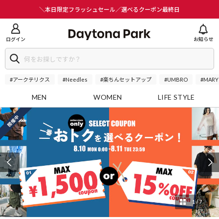
ニューを閉じる
＼本日限定フラッシュセール／選べるクーポン最終日
ログイン
お知らせ
#アークテリクス
#Needles
#楽ちんセットアップ
#UMBRO
#MARY
MEN
WOMEN
LIFE STYLE
1
/
7