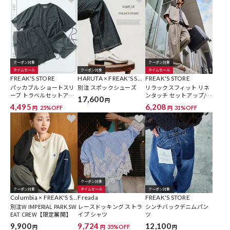
クーポン対象
クーポン対象
タイムセール
クーポン対象
タイムセール
FREAK'S STORE
HARUTA × FREAK'S ST
FREAK'S STORE
パッカブル ショートスリ
ORE
別注 スポックシューズ
リラックスフィット リネ
ーブ トラベルセットアッ
ンタッチ セットアップ/オ
17,600
円
プ Fabric by SOLOTEX(R)
ープンカラーシャツ/ワイ
4,495
6,208
25%OFF
31%OFF
円
円
ミニバッグ付き 吸水速乾
ドスラックス 【限定展
開】
クーポン対象
クーポン対象
タイムセール
クーポン対象
Columbia × FREAK'S ST
Freada
FREAK'S STORE
ORE
別注W IMPERIAL PARK SW
レースドッキング ストラ
シンチバックデニムパン
EAT CREW【限定展開】
イプ シャツ
ツ
9,900
9,724
12,100
35%OFF
円
円
円