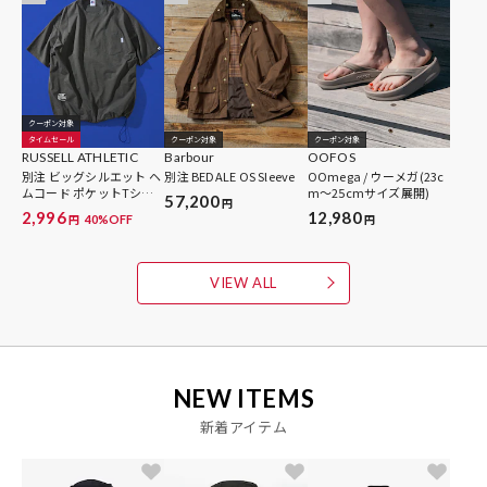
クーポン対象
タイムセール
クーポン対象
クーポン対象
RUSSELL ATHLETIC
Barbour
OOFOS
別注 ビッグシルエット ヘ
別注 BEDALE OS Sleeve
OOmega / ウーメガ(23c
ムコード ポケットTシャ
m～25cmサイズ展開)
57,200
円
ツ / 吸湿速乾 【限定展
2,996
12,980
40%OFF
円
円
開】
VIEW ALL
NEW ITEMS
新着アイテム