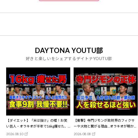
DAYTONA YOUTU部
好きと楽しいをシェアするデイトナYOUTU部
【ダイエット】「米は抜け」の嘘！お笑
【衝撃】寺門ジモンが政財界のフィクサ
い芸人・オラキオが半年で16kg痩せた、
ーや大物と繋がる理由…オラキオが明かす
衝撃のダイエット法。食事9割で痩せる!?
「この人はマジで人を●せるほど強
2026.08.10
2026.08.08
脂質管理の方法
い」 3.11震災の前兆、土砂崩れを予言。