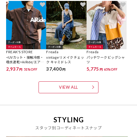
クーポン対象
クーポン対象
タイムセール
クーポン対象
タイムセール
FREAK'S STORE
Freada
Freada
<UVカット・接触冷感・
vintage リメイク チェッ
パッチワーク ビッグシャ
吸水速乾>AiRide/エアラ
ク キャミドレス
ツ
イド リラックスフィット
2,937
37,400
5,775
51%OFF
65%OFF
円
円
円
キューバシャツ/ポケッタ
ブル【限定展開】
VIEW ALL
STYLING
スタッフ別コーディネートスナップ