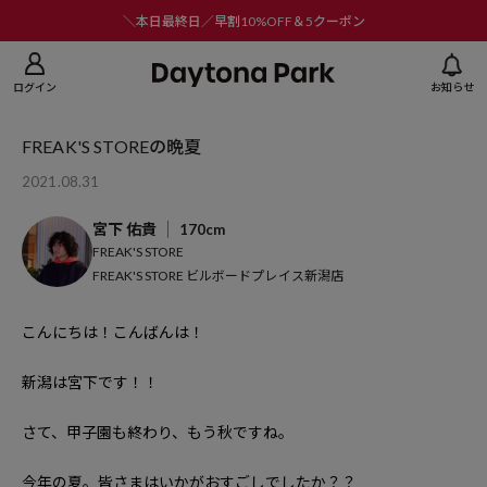
ニューを閉じる
＼本日最終日／早割10%OFF＆5クーポン
ログイン
お知らせ
FREAK'S STOREの晩夏
2021.08.31
宮下 佑貴
170cm
FREAK'S STORE
FREAK'S STORE ビルボードプレイス新潟店
こんにちは！こんばんは！
新潟は宮下です！！
さて、甲子園も終わり、もう秋ですね。
今年の夏。皆さまはいかがおすごしでしたか？？