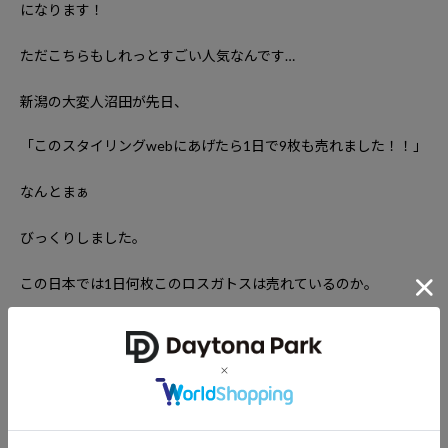
になります！
ただこちらもしれっとすごい人気なんです
…
新潟の
大変人
沼田が先日
、
「このスタイリング
web
にあげたら
1
日で
9
枚も売れました！！」
なんとまぁ
びっくりしました。
この日本では
1
日何枚このロスガトスは売れているのか。
早い目がオススメです。
そんな沼田、みなさん見てあげてください。