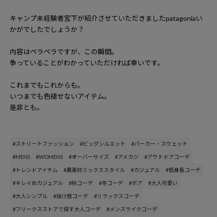
キャンプ未経験者宮下が紹介させていただきました
patagonia
い
かがでしたでしょうか？
内容はペラペラですが、この瞬間。
争っていることがわかっていただければ幸いです。
これまでもこれからも。
いつまでも色褪せないアイテム。
是非とも。
#ストリートファッション
#ビッグシルエット
#パーカー・スウェット
#MENS
#WOMENS
#オーバーサイズ
#アメカジ
#アウトドアコーデ
#トレンドアイテム
#異素材ミックススタイル
#カジュアル
#低身長コーデ
#キレイめカジュアル
#秋コーデ
#冬コーデ
#ボア
#大人可愛い
#大人シンプル
#抜け感コーデ
#リラックスコーデ
#フリークスストアで探す大人コーデ
#メンズライクコーデ