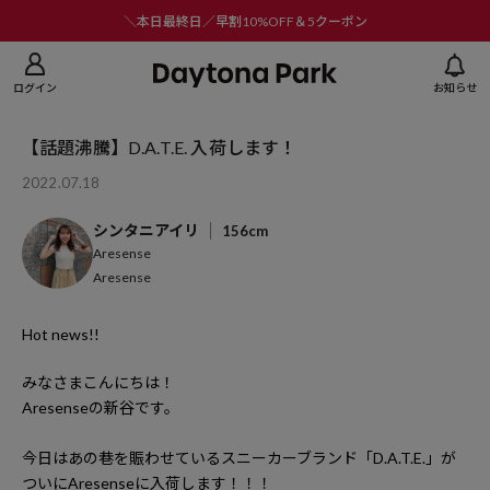
ニューを閉じる
＼本日最終日／早割10%OFF＆5クーポン
ログイン
お知らせ
【話題沸騰】D.A.T.E. 入荷します！
2022.07.18
シンタニアイリ
156cm
Aresense
Aresense
Hot news!!
みなさまこんにちは！
Aresense
の新谷です。
今日はあの巷を賑わせているスニーカーブランド「
D.A.T.E.
」が
ついに
Aresense
に入荷します！！！