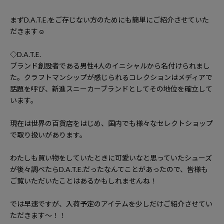
まず
D.A.T.E.
をご存じない方のためにも簡単にご紹介させていた
だきます
☺️
◇
D.A.T.E.
ブランド創設者である男性
4
人のイニシャルから名付けられまし
た。クラフトマンシップが感じられるコレクションはメディアで
話題を呼び、新進スニーカーブランドとしてその地位を確立して
います。
現在は世界の百貨店をはじめ、国内でも様々なセレクトショップ
で取り扱いがあります。
わたしも買い物をしていたときに可愛いなと思っていたシューズ
が後々調べたら
D.A.T.E.
だったなんてことがあったので、皆様も
ご覧いただいたことはあるかもしれませんね！
では早速ですが、入荷予定のアイテムを少しだけご紹介させてい
ただきます〜！！