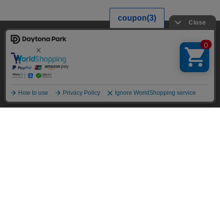
当サイトでは利用体験の向上およびコンテンツの最適な提供、トラフィック
の分析を目的としてCookieを使用しています。
サイトの閲覧を継続された場合、Cookieの利用に同意したことものといたし
ます。
詳細については
プライバシーポリシー
をご確認ください。
承諾する
メニュー
スタイリング
探す
お気に入り
カート
HOME
ブログ一覧
【話題沸騰】D.A.T.E. 入荷します！