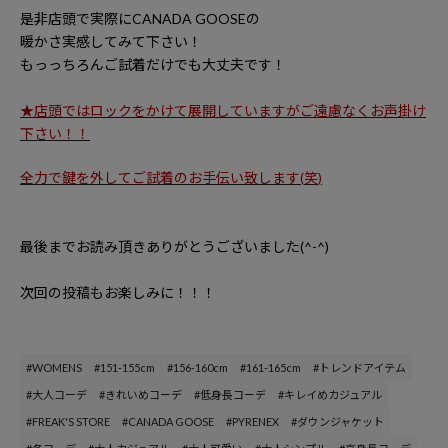
是非店頭で実際に
CANADA GOOSE
の
暖かさ実感してみて下さい！
もっっちろんご試着だけでも大丈夫です！
★
店頭ではロックをかけて展開していますがご遠慮なくお声掛け
下さい！！
全力で鍵を外してご試着のお手伝い致します
(
笑
)
最後までお読み頂きありがとうございました
(^-^)
次回の投稿もお楽しみに！！！
#WOMENS
#151-155cm
#156-160cm
#161-165cm
#トレンドアイテム
#大人コーデ
#きれいめコーデ
#低身長コーデ
#キレイめカジュアル
#FREAK'S STORE
#CANADA GOOSE
#PYRENEX
#ダウンジャケット