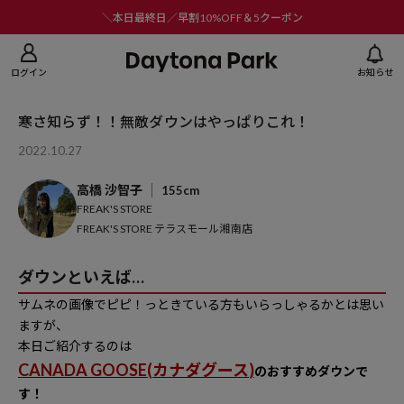
ニューを閉じる
＼本日最終日／早割10%OFF＆5クーポン
ログイン
お知らせ
寒さ知らず！！無敵ダウンはやっぱりこれ！
2022.10.27
高橋 沙智子
155cm
FREAK'S STORE
FREAK'S STORE テラスモール湘南店
ダウンといえば…
サムネの画像でピピ！っときている方もいらっしゃるかとは思い
ますが、
本日ご紹介するのは
CANADA GOOSE(
カナダグース
)
のおすすめダウンで
す！