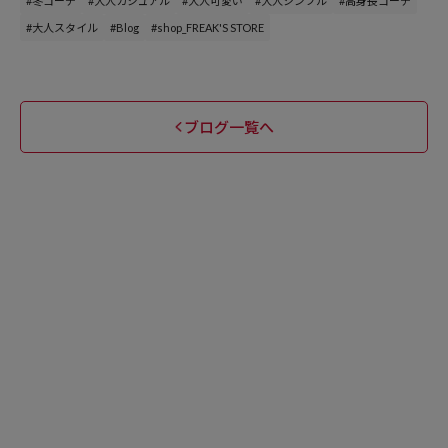
#冬コーデ
#大人カジュアル
#大人可愛い
#大人シンプル
#高身長コーデ
#大人スタイル
#Blog
#shop_FREAK'S STORE
ブログ一覧へ