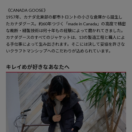
《
CANADA GOOSE
》
1957
年、カナダ北東部の都市トロントの小さな倉庫から誕生し
たカナダグース。約
60
年つづく「
made in Canada
」の高度で精密
な裁断・縫製技術は何十年もの経験によって磨かれてきました。
カナダグースのすべてのジャケットは、
13
の製造工程と職人によ
る手仕事によって生み出されます。そこには決して妥協を許さな
いクラフトマンシップへのこだわりが込められています。
キレイめが好きなあなたへ