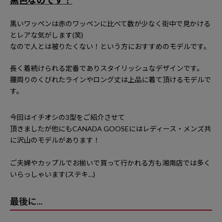
黒色なのです！
黒いワッペンは赤のワッペンに比べて数が少なく街中で見かける
とレアな気がします
(
笑
)
なので人とは被りたくない！という方におすすめのモデルです。
長く着続けられる定番でありスタイリッシュなデザインです。
腰周りのくびれたラインやロング丈は上品に着て頂けるモデルで
す。
今回はイチオシの
3
型をご紹介させて
頂きましたが他にも
CANADA GOOSE
にはレディース・メンズ共
に沢山のモデルがあります！
ご夫婦やカップルでお揃いで買って行かれる方も湘南店では多く
いらっしゃいます
(
ステキ
…)
最後に...