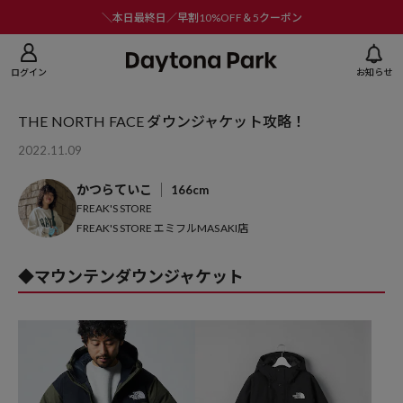
ニューを閉じる
＼本日最終日／早割10%OFF＆5クーポン
ログイン
お知らせ
THE NORTH FACE ダウンジャケット攻略！
2022.11.09
かつらていこ
166cm
FREAK'S STORE
FREAK'S STORE エミフルMASAKI店
◆マウンテンダウンジャケット