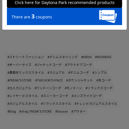
こちらも毎年人気のレディースコートモデルです。ブラックは完
売していますがブラウンはまだ在庫がございます！
(2022
年
11
月
9
日現在
)
ぜひ画像をタップして詳細をチェック！
#ストリートファッション
#デニムスタイリング
#MENS
#WOMENS
#オーバーサイズ
#ジャケットコーデ
#アウトドアコーデ
#異素材ミックススタイル
#カジュアル
#デニムコーデ
#シンプル
#FREAK'S STORE
#THE NORTH FACE
#ダウンジャケット
#冬コーデ
#大人カジュアル
#ワントーンコーデ
#モノトーン
#リラックスコーデ
#レイヤードスタイル
#スニーカーコーデ
#メンズライクコーデ
#カジュアルスタイル
#リラックススタイル
#トレンドカジュアルスタイル
#Blog
#shop_FREAK'S STORE
#Season
#アウター