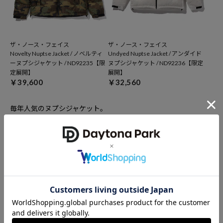
ザ・ノース・フェイス
ザ・ノース・フェイス
Novelty Nuptse Jacket / ノベルティ
Undyed Nuptse Jacket / アンダイド
ーヌプシジャケット / ND92235【限
ヌプシジャケット / ND92236【限定
定展開】
展開】
￥39,600
￥32,560
毎年人気のヌプシジャケット。
今年だけの限定カラー、定番のブラックは即完売になってしまう
ので要チェックです！
◆マウンテンダウンコート
ザ・ノース・フェイス
Mountain Down Coat
￥72,000