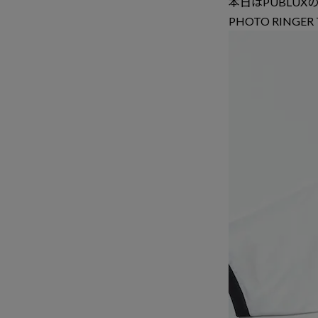
本日はPUBLU
PHOTO RING