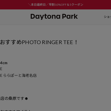
＼本日最終日／早割10%OFF＆5クーポン
ショ
すすめPHOTO RINGER TEE！
64cm
RE
TORE ららぽーと海老名店
！
名店の桑原です☻