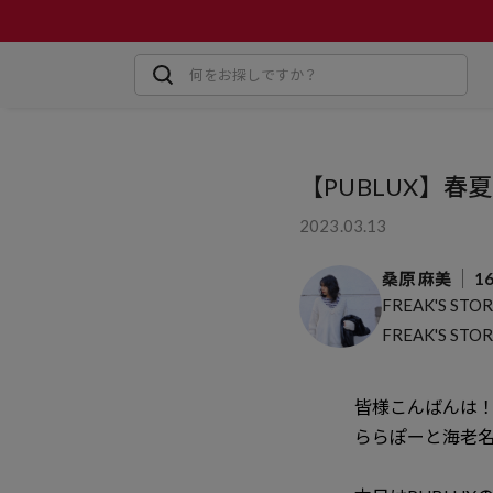
【PUBLUX】春夏お
2023.03.13
桑原 麻美
1
FREAK'S STO
FREAK'S S
皆様こんばんは
ららぽーと海老