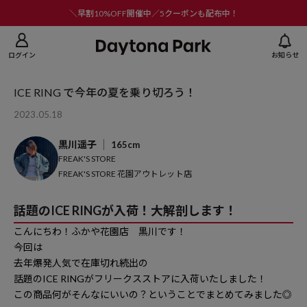
ニューを閉じる
＼早割10%OFF開催中／5クーポンも配布中！
ログイン
お知らせ
ICE RING で今年の夏を乗り切ろう！
2023.05.18
黒川遥子
165cm
FREAK'S STORE
FREAK'S STORE 花園アウトレット店
話題のICE RINGが入荷！大解剖します！
こんにちわ！ふかや花園店 黒川です！
今回は
去年爆発人気で在庫切れ続出の
話題のICE RINGがフリークスストアに入荷いたしました！
この商品何がそんなにいいの？ということでまとめてみました◎