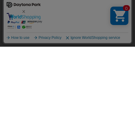
当サイトでは利用体験の向上およびコンテンツの最適な提供、トラフィック
の分析を目的としてCookieを使用しています。
サイトの閲覧を継続された場合、Cookieの利用に同意したことものといたし
ます。
詳細については
プライバシーポリシー
をご確認ください。
承諾する
メニュー
スタイリング
探す
お気に入り
カート
HOME
ブログ一覧
ICE RING で今年の夏を乗り切ろう！