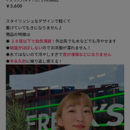
イスリング(オトナLL)【予約開始】
￥3,600
スタイリッシュなデザインで軽くて
着けていてもきになりません♪
商品の特徴は
◉
２８度以下で自然凍結
！外出先でも水などでも冷やせます
◉
結露が
ほぼしない
のでお洋服が濡れません！
◉氷ではないので冷やしすぎで
首が凍傷などになりません
◉
半永久的
に繰り返し使える！