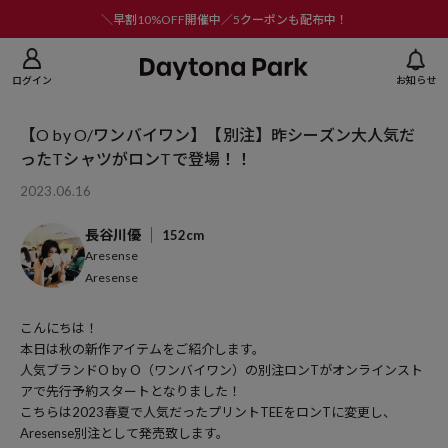
ニューを閉じる
＼早割10%OFF開催中／5クーポンも配布中！
ログイン
お知らせ
【O by O/ワンバイワン】【別注】昨シーズン大人気だ
ったTシャツがロンTで登場！！
2023.06.16
長谷川優
152cm
Aresense
Aresense
こんにちは！
本日は秋の新作アイテムをご紹介します。
人気ブランドO by O（ワンバイワン）の別注ロンTがオンラインスト
アで先行予約スタートとなりました！
こちらは2023春夏で人気だったプリントTEEをロンTに変更し、
Aresense別注として発売致します。