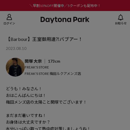
ニューを閉じる
＼早割10%OFF開催中／5クーポンも配布中！
ログイン
お知らせ
【Barbour】王室御用達⁈バブアー！
2023.08.10
関塚 大宗
173cm
FREAK'S STORE
FREAK'S STORE 梅田ルクアメンズ店
どうも！みなさん！
おはこんばんにちは！
梅田メンズ店の
太陽こと
関塚
でございます！
まだまだ暑いですね！
お身体は大丈夫ですか？
水分いっぱい取って熱中症対策しましょうね！