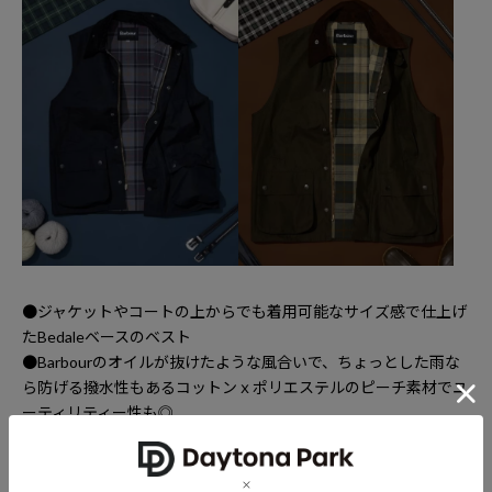
●ジャケットやコートの上からでも着用可能なサイズ感で仕上げ
たBedaleベースのベスト
●Barbourのオイルが抜けたような風合いで、ちょっとした雨な
ら防げる撥水性もあるコットンｘポリエステルのピーチ素材でユ
ーティリティー性も◎
●チンフラップの装備で衿を立てれば首回りへの風の侵入を防
げ、男前を演出可能なディティールに
●Barbourの代表的なディティールのコーディロイ衿やメタルド