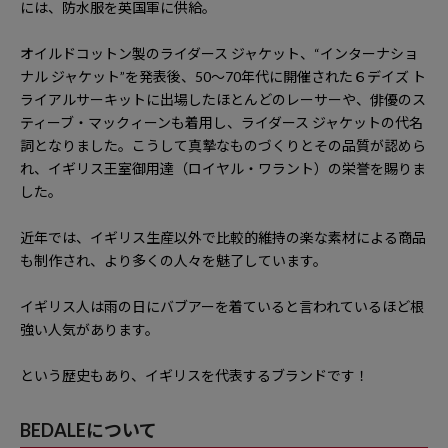
には、防水服を英国軍に供給。
オイルドコットン製のライダース ジャケット、“インターナショ
ナル ジャケット”を発表後、50～70年代に開催された６デイズ ト
ライアルサーキットに出場したほとんどのレーサーや、俳優のス
ティーブ・マックィーンも着用し、ライダース ジャケットの代名
詞となりました。こうして真摯なものづくりとその品質が認めら
れ、イギリス王室御用達（ロイヤル・ワラント）の栄誉を賜りま
した。
近年では、イギリス生産以外で比較的維持の楽な素材による商品
も制作され、より多くの人々を魅了しています。
イギリス人は雨の日にバブアーを着ていると言われているほど根
強い人気があります。
という歴史もあり、イギリスを代表するブランドです！
BEDALEについて