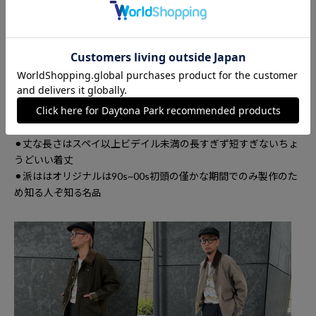
ットボタン、コットンチェックを使用しBarbourジャケットの伝
統をキープ
BORROWDALEについて
⚫︎BORROWDALEは名品TRANSPORTをベースとして現代風なサ
イズ感等にアップデートしたモデル。
⚫︎丈な長さはスペイ以上ビデイル未満の長すぎず短すぎないちょ
うどいい着丈
⚫︎派ははオリジナルは90s~00s初頭の僅かな期間でのみ製作のた
め知る人ぞ知
る名品