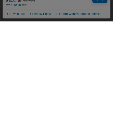
ます。
詳細については
プライバシーポリシー
をご確認ください。
承諾する
メニュー
スタイリング
探す
お気に入り
カート
HOME
ブログ一覧
【Barbour】王室御用達⁈バブアー！