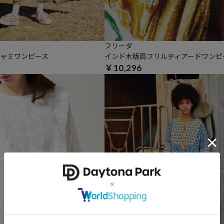
フリーダ
ャミワンピース
インド木版肩フリルティアードワンピ
￥10,296