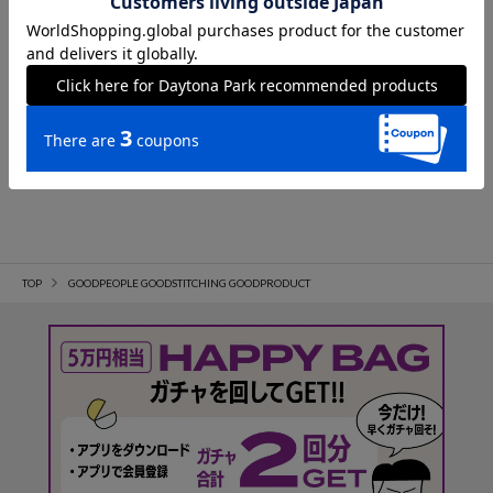
クーポン対象
アウトレット
GOODPEOPLE GOODSTITCHING G
OODPRODUCT
Fresca zero Light Rib Square Neck Ba
ckshan Half Sleeve T
6,160
円
TOP
GOODPEOPLE GOODSTITCHING GOODPRODUCT