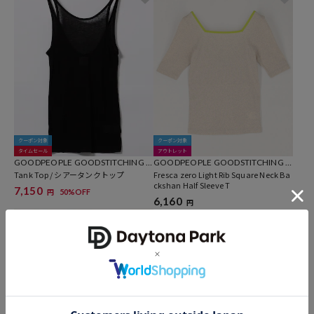
クーポン対象
クーポン対象
タイムセール
アウトレット
GOODPEOPLE GOODSTITCHING G
GOODPEOPLE GOODSTITCHING G
OODPRODUCT
Tank Top / シアータンクトップ
OODPRODUCT
Fresca zero Light Rib Square Neck Ba
ckshan Half Sleeve T
7,150
50%OFF
円
6,160
円