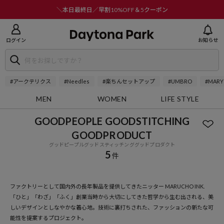
ニューを閉じる
＼本日最終日／早割10%OFF＆5クーポン
ログイン
お知らせ
#アークテリクス
#Needles
#楽ちんセットアップ
#UMBRO
#MARY
MEN
WOMEN
LIFE STYLE
GOODPEOPLE GOODSTITCHING
GOODPRODUCT
グッドピープルグッドスティッチンググッドプロダクト
5
件
ファクトリーとして国内外の長年製品を提供してきたニッター MARUCHO INK.
「ひと」「わざ」「ふく」創業当時から大切にしてきた哲学から生む出される、美
しいデザインとしなやかな着心地。技術に裏打ちされた、ファッションの新たな可
能性を提案するプロジェクト。