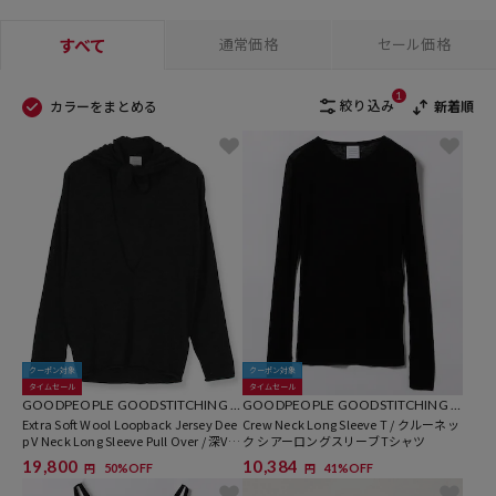
すべて
通常価格
セール価格
1
絞り込み
カラーをまとめる
新着順
クーポン対象
クーポン対象
タイムセール
タイムセール
GOODPEOPLE GOODSTITCHING G
GOODPEOPLE GOODSTITCHING G
OODPRODUCT
Extra Soft Wool Loopback Jersey Dee
OODPRODUCT
Crew Neck Long Sleeve T / クルーネッ
p V Neck Long Sleeve Pull Over / 深Vネ
ク シアーロングスリーブTシャツ
ックニットプルオーバー
19,800
10,384
50%OFF
41%OFF
円
円