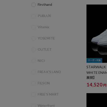
Firsthand
PUBLUX
Vitamix
YOSEMITE
OUTLET
NICI
クーポン対象
STARWALK
FREAK'S LAND
WHITE ENA
展開】
FILSON
14,520
円
FREE'S MART
Waterfront