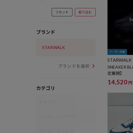
リセット
絞り込む
ブランド
STARWALK
クーポン対象
STARWALK
ブランドを選択
SNEAKER B
定展開】
14,520
円
カテゴリ
トップス
ジャケット/アウター
ワンピース/ドレス