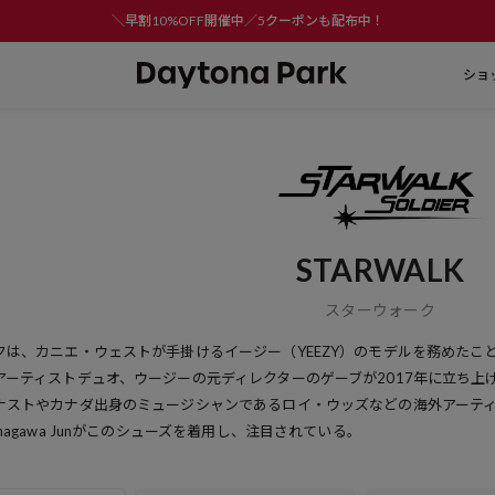
＼早割10%OFF開催中／5クーポンも配布中！
ショ
STARWALK
スターウォーク
クは、カニエ・ウェストが手掛けるイージー（YEEZY）のモデルを務めたこ
アーティストデュオ、ウージーの元ディレクターのゲーブが2017年に立ち上
ナストやカナダ出身のミュージシャンであるロイ・ウッズなどの海外アーテ
nagawa Junがこのシューズを着用し、注目されている。