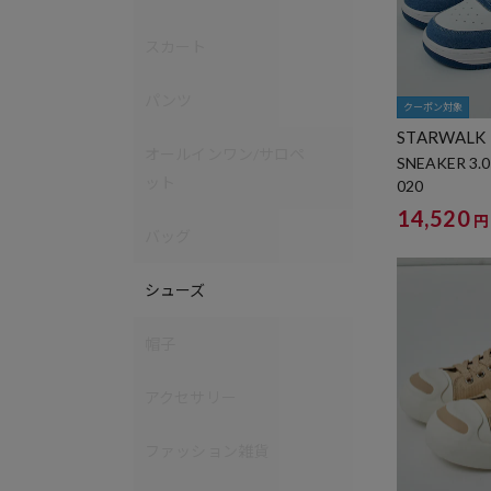
スカート
パンツ
クーポン対象
STARWALK
オールインワン/サロペ
SNEAKER 3.0
ット
020
14,520
円
バッグ
シューズ
帽子
アクセサリー
ファッション雑貨