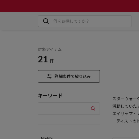
対象アイテム
21
件
詳細条件で絞り込み
キーワード
スターウォー
活動していた
エイサップ・
ーティストのI
MENS