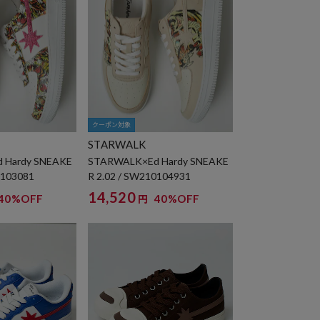
クーポン対象
STARWALK
 Hardy SNEAKE
STARWALK×Ed Hardy SNEAKE
0103081
R 2.02 / SW210104931
14,520
40%OFF
40%OFF
円