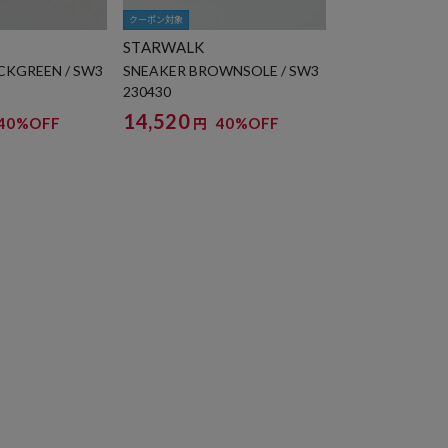
クーポン対象
STARWALK
CKGREEN / SW3
SNEAKER BROWNSOLE / SW3
230430
14,520
40%OFF
40%OFF
円