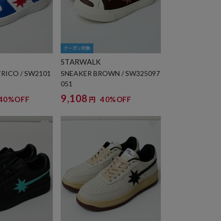
クーポン対象
STARWALK
TRICO / SW2101
SNEAKER BROWN / SW325097
051
9,108
40%OFF
40%OFF
円