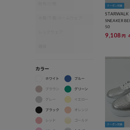
財布/小物
クーポン対象
STARWALK
水着/下着/ルームウェア
SNEAKER BE
50
レッグウェア
9,108
円
雑貨
カラー
ホワイト
ブルー
ブラウン
グリーン
グレー
イエロー
ブラック
オレンジ
レッド
ゴールド
クーポン対象