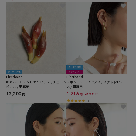
クーポン対象
クーポン対象
アウトレット
Firsthand
Firsthand
K10 ハートアメリカンピアス / チェーン
リボンモチーフピアス / スタッドピア
ピアス / 両耳用
ス / 両耳用
13,200
1,716
61%OFF
円
円
1