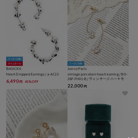
クーポン対象
タイムセール
クーポン対象
BASICKS
Junco Paris
Heart Dropped Earrings / a-AC23
vintage porcelain heart earring / BO-
26P-FH01-B / ヴィンテージ ハートモチ
6,490
41%OFF
円
ーフ チェーンピアス
22,000
円