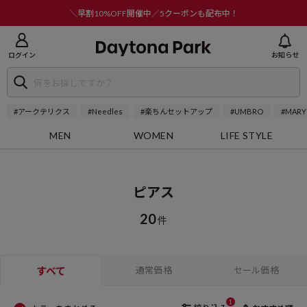
ニューを閉じる
＼早割10%OFF開催中／5クーポンも配布中！
ログイン
お知らせ
#アークテリクス
#Needles
#楽ちんセットアップ
#UMBRO
#MARY
MEN
WOMEN
LIFE STYLE
ピアス
20
件
すべて
通常価格
セール価格
1