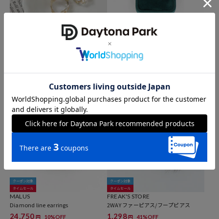
クーポン対象
クーポン対象
タイムセール
Junco Paris
MALUS
vintage glass heart earring / BO26P-4
Pave heart earrings
0-A / ヴィンテージ ハートモチーフ ガ
40,986
31%OFF
円
ラス ピアス
22,000
円
クーポン対象
クーポン対象
タイムセール
タイムセール
MALUS
FREAK'S STORE
Diamond line earrings
2WAY ファーピアス/フープピアス
24,750
1,298
10%OFF
41%OFF
円
円