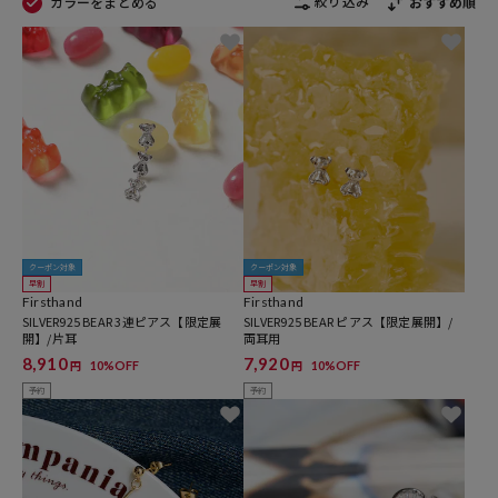
絞り込み
カラーをまとめる
おすすめ順
クーポン対象
クーポン対象
早割
早割
Firsthand
Firsthand
SILVER925 BEAR 3連ピアス【限定展
SILVER925 BEAR ピアス【限定展開】/
開】/片耳
両耳用
8,910
7,920
10%OFF
10%OFF
円
円
予約
予約