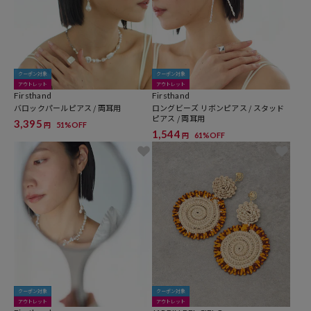
クーポン対象
クーポン対象
アウトレット
アウトレット
Firsthand
Firsthand
バロックパールピアス / 両耳用
ロングビーズ リボンピアス / スタッド
ピアス / 両耳用
3,395
51%OFF
円
1,544
61%OFF
円
クーポン対象
クーポン対象
アウトレット
アウトレット