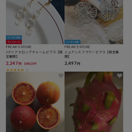
クーポン対象
タイムセール
クーポン対象
FREAK'S STORE
FREAK'S STORE
3クリア ドロップ チャーム ピアス【限
ニュアンス フラワー ピアス【限定展
定展開】
開】
2,247
2,497
10%OFF
円
円
1