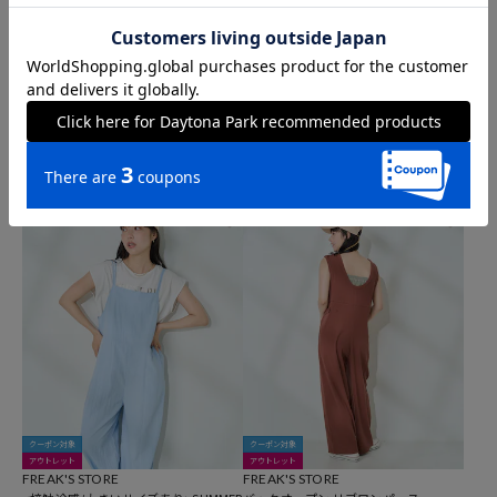
クーポン対象
クーポン対象
タイムセール
タイムセール
SOMETHING × FREAK'S STORE
FREAK'S STORE
別注 SLIM NARROW SALOPETTE
カット コーデュロイ サロペット【限定
展開】
8,098
55%OFF
円
2,497
50%OFF
円
2
15
クーポン対象
クーポン対象
アウトレット
アウトレット
FREAK'S STORE
FREAK'S STORE