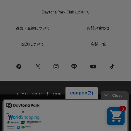
Daytona Park Clubについて
返品・交換について
お問い合わせ
配送について
店舗一覧
コーポレートサイト
リクルート
サステナブルマークについて
プライバシーポリシー
特定商取引法・古物営業法に基づく表記
当サイトでは利用体験の向上およびコンテンツの最適な提供、トラフィック
の分析を目的としてCookieを使用しています。
サイトの閲覧を継続された場合、Cookieの利用に同意したことものといたし
Copyright © DAYTONA INTERNATIONAL Co.,Ltd All Rights Reserved.
ます。
詳細については
プライバシーポリシー
をご確認ください。