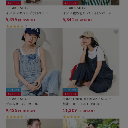
タイムセール
タイムセール
FREAK'S STORE
FREAK'S STORE
インド スカラップサロペット
インド 裁ち切りフリルロンパース
5,395
5,841
55%OFF
41%OFF
円
円
2
クーポン対象
クーポン対象
タイムセール
タイムセール
FREAK'S STORE
SOMETHING × FREAK'S STORE
デニムオーバーオール
別注 LOOSE FRILL OVERALL
9,435
11,309
41%OFF
31%OFF
円
円
2
5