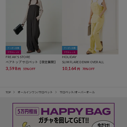
クーポン対象
クーポン対象
アウトレット
アウトレット
FREAK'S STORE
HOLIDAY
ベアトップ サロペット【限定展開】
SLIM FLARE DENIM OVER ALL
3,598
10,164
55%OFF
70%OFF
円
円
TOP
オールインワン/サロペット
サロペット/オーバーオール