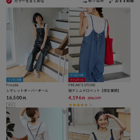
絞り込み
カラーをまとめる
おすすめ順
クーポン対象
クーポン対象
タイムセール
Freada
FREAK'S STORE
レザレットオーバーオール
紐デニムサロペット【限定展開】
16,500
4,196
30%OFF
円
円
5
NEW