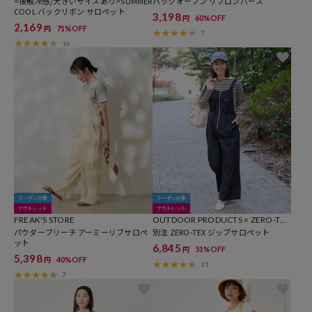
<接触冷感/大きいサイズあり>SUMMER
バックオープン リブロンパース
COOL バックリボン サロペット
3,198
60%OFF
円
2,169
71%OFF
円
7
16
クーポン対象
クーポン対象
アウトレット
アウトレット
FREAK'S STORE
OUTDOOR PRODUCTS × ZERO-TE
パウダーブリーチ アーミーリブサロペ
X（R） for FREAK'S STORE
別注 ZERO-TEX ジップサロペット
ット
6,845
51%OFF
円
5,398
40%OFF
円
11
7