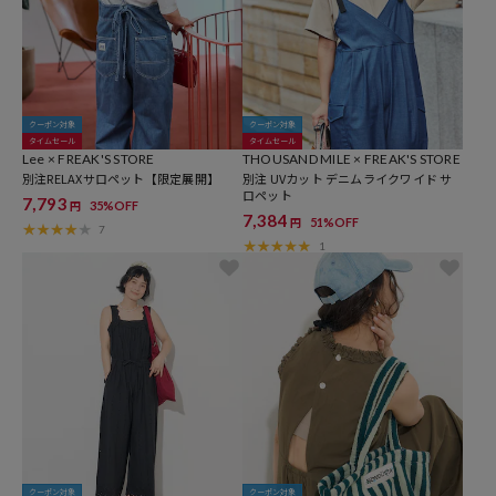
クーポン対象
クーポン対象
タイムセール
タイムセール
Lee × FREAK'S STORE
THOUSAND MILE × FREAK'S STORE
別注RELAXサロペット【限定展開】
別注 UVカット デニムライクワイド サ
ロペット
7,793
35%OFF
円
7,384
51%OFF
円
7
1
クーポン対象
クーポン対象