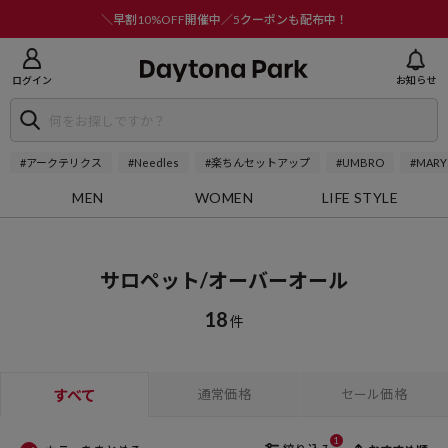
ニューを閉じる
＼早割10%OFF開催中／5クーポンも配布中！
ログイン
お知らせ
#アークテリクス
#Needles
#楽ちんセットアップ
#UMBRO
#MARY
MEN
WOMEN
LIFE STYLE
サロペット/オーバーオール
18
件
すべて
通常価格
セール価格
1