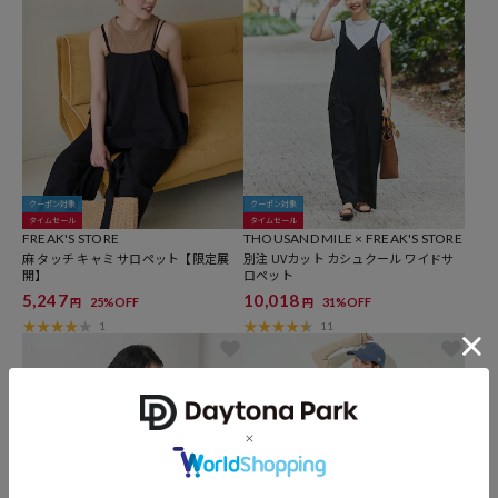
クーポン対象
クーポン対象
タイムセール
タイムセール
FREAK'S STORE
THOUSAND MILE × FREAK'S STORE
麻 タッチ キャミ サロペット【限定展
別注 UVカット カシュクール ワイドサ
開】
ロペット
5,247
10,018
25%OFF
31%OFF
円
円
1
11