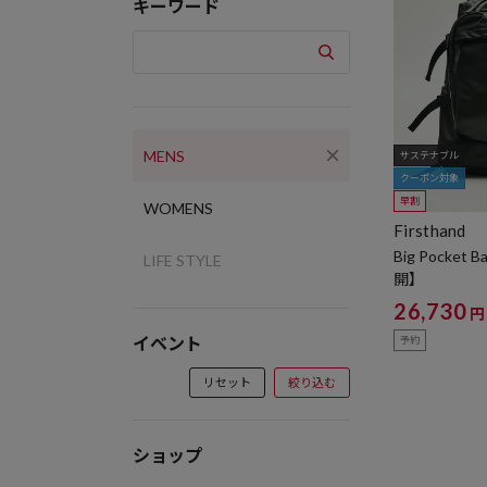
キーワード
MENS
サステナブル
クーポン対象
早割
WOMENS
Firsthand
Big Pocket
LIFE STYLE
開】
26,730
円
イベント
予約
リセット
絞り込む
ショップ