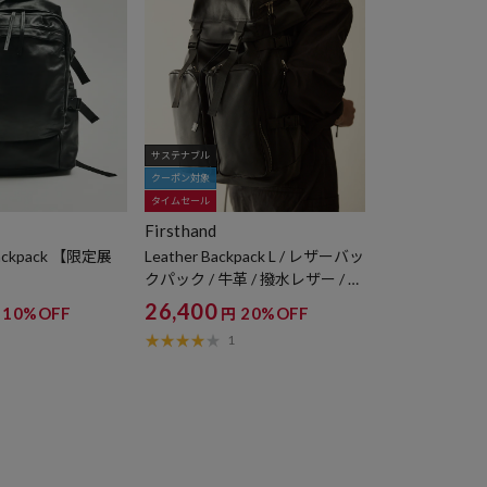
サステナブル
クーポン対象
タイムセール
Firsthand
 Backpack 【限定展
Leather Backpack L / レザーバッ
クパック / 牛革 / 撥水レザー / P
Cスリーブ付き
26,400
10%OFF
20%OFF
円
1