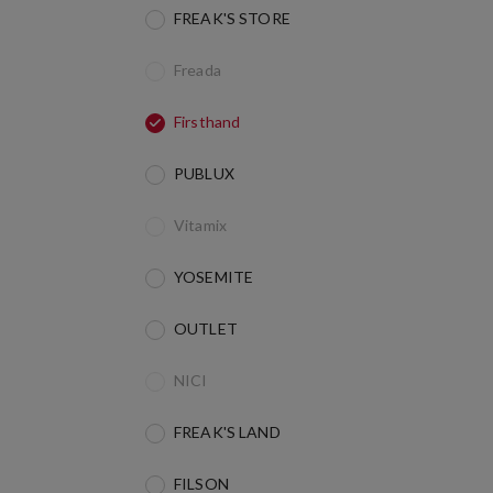
FREAK'S STORE
Freada
Firsthand
PUBLUX
Vitamix
YOSEMITE
OUTLET
NICI
FREAK'S LAND
FILSON