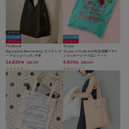
サステナブル
クーポン対象
クーポン対象
タイムセール
タイムセール
Firsthand
.To you
Big Leather Marche Bag / ビッグ レザ
.To you × Firsthand 別注 刺繍デザイ
ー マルシェバッグ / 牛革
ン メッセージ ナイロン トート
16,830
4,400
10%OFF
20%OFF
円
円
1
1