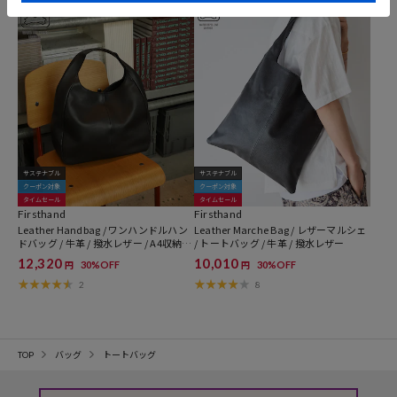
サステナブル
サステナブル
クーポン対象
クーポン対象
タイムセール
タイムセール
Firsthand
Firsthand
Leather Handbag / ワンハンドルハン
Leather Marche Bag / レザーマルシェ
ドバッグ / 牛革 / 撥水レザー / A4収納可
/ トートバッグ / 牛革 / 撥水レザー
能
12,320
10,010
30%OFF
30%OFF
円
円
2
8
TOP
バッグ
トートバッグ