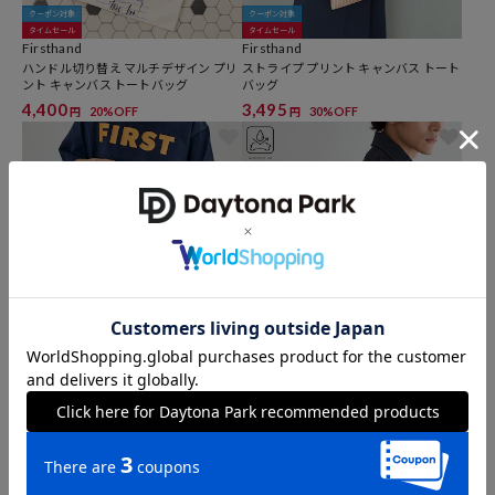
クーポン対象
クーポン対象
タイムセール
タイムセール
Firsthand
Firsthand
ハンドル切り替え マルチデザイン プリ
ストライプ プリント キャンバス トート
ント キャンバス トートバッグ
バッグ
4,400
3,495
20%OFF
30%OFF
円
円
サステナブル
クーポン対象
クーポン対象
タイムセール
タイムセール
Firsthand
Firsthand
ストライプ プリント キャンバス マルシ
Triangle Leather Marche Bag / トライ
ェバッグ
アングルマルシェ / レザートート / 撥水
レザー 【限定展開】
3,194
11,880
20%OFF
20%OFF
円
円
2