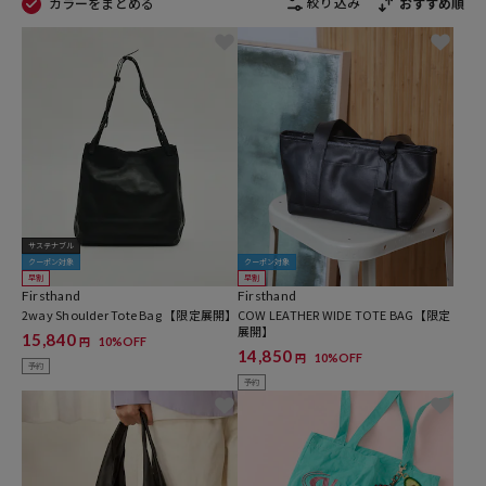
絞り込み
カラーをまとめる
おすすめ順
サステナブル
クーポン対象
クーポン対象
早割
早割
Firsthand
Firsthand
2way Shoulder Tote Bag 【限定展開】
COW LEATHER WIDE TOTE BAG【限定
展開】
15,840
10%OFF
円
14,850
10%OFF
円
予約
予約