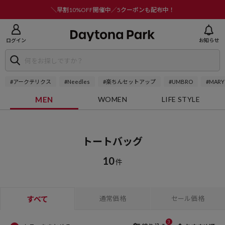
ニューを閉じる
＼早割10%OFF開催中／5クーポンも配布中！
ログイン
お知らせ
#アークテリクス
#Needles
#楽ちんセットアップ
#UMBRO
#MARY
MEN
WOMEN
LIFE STYLE
トートバッグ
10
件
すべて
通常価格
セール価格
3