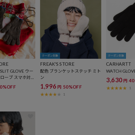
クーポン対象
クーポン対象
TORE
FREAK'S STORE
CARHARTT
SLIT GLOVE ウー
配色 ブランケットステッチ ミト
WATCH GLO
グローブ スマホ対応
ン
3,630
4
円
1,996
40%OFF
50%OFF
円
1
1