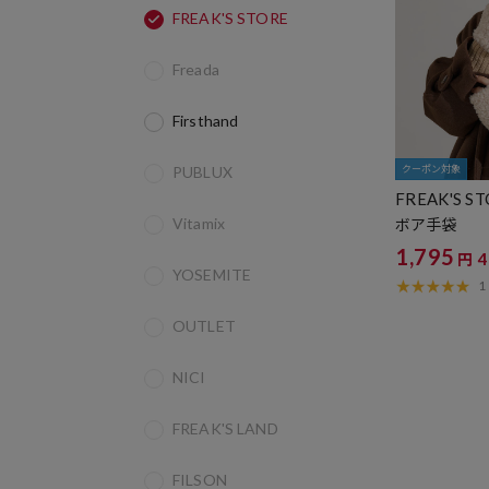
FREAK'S STORE
Freada
Firsthand
PUBLUX
クーポン対象
FREAK'S S
Vitamix
ボア手袋
1,795
円
YOSEMITE
1
OUTLET
NICI
FREAK'S LAND
FILSON